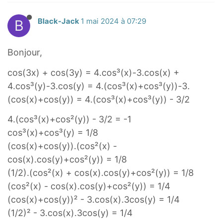
x
o
o
c
c
c
x
)
s
s
o
o
o
)
B
Black-Jack
1 mai 2024 à 07:29
+
(
(
s
s
s
+
c
3
x
(
(
(
c
o
Bonjour,
x
)
3
y
y
o
s
y
)
)
cos(3x) + cos(3y) = 4.cos³(x)-3.cos(x) +
s
(
)
=
4.cos³(y)-3.cos(y) = 4.(cos³(x)+cos³(y))-3.
(
y
1
3
(cos(x)+cos(y)) = 4.(cos³(x)+cos³(y)) - 3/2
)
/
y
c
4.(cos³(x)+cos²(y)) - 3/2 = -1
2
)
o
cos³(x)+cos³(y) = 1/8
=
s
(cos(x)+cos(y)).(cos²(x) -
-
(
cos(x).cos(y)+cos²(y)) = 1/8
1
x
(1/2).(cos²(x) + cos(x).cos(y)+cos²(y)) = 1/8
)
(cos²(x) - cos(x).cos(y)+cos²(y)) = 1/4
+
(cos(x)+cos(y))² - 3.cos(x).3cos(y) = 1/4
c
(1/2)² - 3.cos(x).3cos(y) = 1/4
o