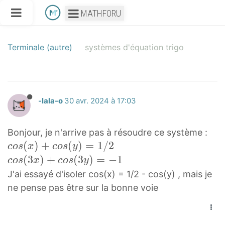
MATHFORU
Terminale (autre)
systèmes d'équation trigo
-lala-o
30 avr. 2024 à 17:03
Bonjour, je n'arrive pas à résoudre ce système :
c
(
)
+
(
)
=
1
/
2
c
o
s
x
c
o
s
y
o
c
(
3
)
+
(
3
)
=
−
1
c
o
s
x
c
o
s
y
s
o
J'ai essayé d'isoler cos(x) = 1/2 - cos(y) , mais je
(
s
ne pense pas être sur la bonne voie
x
(
)
3
+