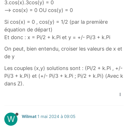
3.cos(x).3cos(y) = 0
s
--> cos(x) = 0 OU cos(y) = 0
(
y
Si cos(x) = 0 , cos(y) = 1/2 (par la première
)
équation de départ)
Et donc : x = Pi/2 + k.Pi et y = +/- Pi/3 + k.Pi
On peut, bien entendu, croiser les valeurs de x et
de y
Les couples (x,y) solutions sont : (Pi/2 + k.Pi , +/-
Pi/3 + k.Pi) et (+/- Pi/3 + k.Pi ; Pi/2 + k.Pi) (Avec k
dans Z).
W
Wilmat
1 mai 2024 à 09:05