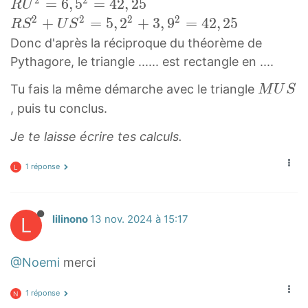
S
2
2
R
=
6
,
5
=
4
2
,
2
5
R
U
R
U
2
2
2
2
R
+
=
5
,
2
+
3
,
9
=
4
2
,
2
5
R
S
U
S
U
2
S
Donc d'après la réciproque du théorème de
S
=
2
Pythagore, le triangle ...... est rectangle en ....
R
6
+
M
Tu fais la même démarche avec le triangle
M
U
S
,
U
U
, puis tu conclus.
5
S
S
2
2
Je te laisse écrire tes calculs.
M
=
=
U
4
5
1 réponse
L
S
2
,
,
2
2
2
L
lilinono
13 nov. 2024 à 15:17
5
+
R
3
@Noemi
merci
U
,
^
9
1 réponse
N
2