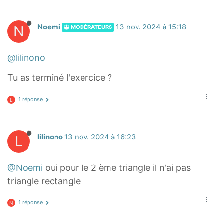
2
=
=
6
4
N
Noemi
13 nov. 2024 à 15:18
MODÉRATEURS
,
2
5
,
@lilinono
^
2
2
5
Tu as terminé l'exercice ?
=
R
4
1 réponse
S
L
2
^
,
2
L
lilinono
13 nov. 2024 à 16:23
2
+
5
U
S
@Noemi
oui pour le 2 ème triangle il n'ai pas
^
triangle rectangle
2
=
1 réponse
N
5