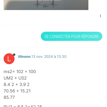
SE CONNECTER POUR RÉPONDRE
L
lilinono
13 nov. 2024 à 13:30
ms2= 102 = 100
UM2 + US2
8.4 2 + 3.9 2
70.56 + 15.21
85.77
RU2 = 6.5 2=42.25