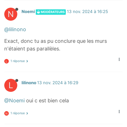
,
N
Noemi
13 nov. 2024 à 16:25
MODÉRATEURS
2
^
2
@lilinono
+
Exact, donc tu as pu conclure que les murs
3
n'étaient pas parallèles.
,
9
1 réponse
L
^
2
=
L
lilinono
13 nov. 2024 à 16:29
4
2
@Noemi
oui c est bien cela
,
2
1 réponse
N
5