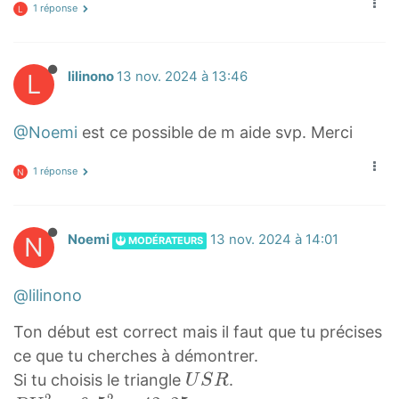
1 réponse
L
L
lilinono
13 nov. 2024 à 13:46
@Noemi
est ce possible de m aide svp. Merci
1 réponse
N
N
Noemi
13 nov. 2024 à 14:01
MODÉRATEURS
@lilinono
Ton début est correct mais il faut que tu précises
ce que tu cherches à démontrer.
U
Si tu choisis le triangle
.
U
S
R