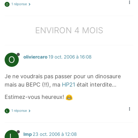
1 réponse
O
ENVIRON 4 MOIS
O
oliviercaro
19 oct. 2006 à 16:08
Je ne voudrais pas passer pour un dinosaure
mais au BEPC (!!), ma
HP21
était interdite...
Estimez-vous heureux!
1 réponse
L
L
lmp
23 oct. 2006 à 12:08