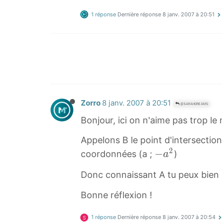
1 réponse
Dernière réponse
8 janv. 2007 à 20:51
Zorro
8 janv. 2007 à 20:51
@SARAHDREAMS
Bonjour, ici on n'aime pas trop l
Appelons B le point d'intersectio
2
−
−
coordonnées (a ;
)
a
a
Donc connaissant A tu peux bien p
2
-
Bonne réflexion !
a
^
1 réponse
Dernière réponse
8 janv. 2007 à 20:54
S