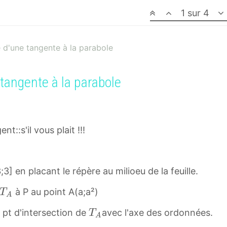
1 sur 4
 d'une tangente à la parabole
tangente à la parabole
nt::s'il vous plait !!!
;3] en placant le répère au milioeu de la feuille.
T
à P au point A(a;a²)
T
A
A
T
pt d'intersection de
avec l'axe des ordonnées.
T
T
A
A