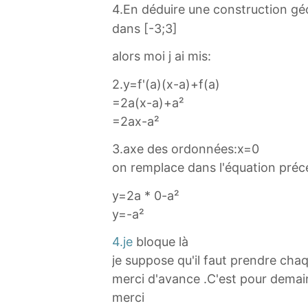
4.En déduire une construction g
dans [-3;3]
alors moi j ai mis:
2.y=f'(a)(x-a)+f(a)
=2a(x-a)+a²
=2ax-a²
3.axe des ordonnées:x=0
on remplace dans l'équation pré
y=2a * 0-a²
y=-a²
4.je
bloque là
je suppose qu'il faut prendre chaq
merci d'avance .C'est pour demain
merci