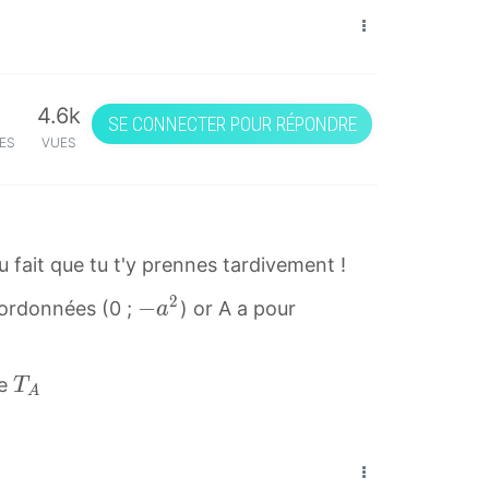
4.6k
SE CONNECTER POUR RÉPONDRE
ES
VUES
 fait que tu t'y prennes tardivement !
2
−
−
oordonnées (0 ;
) or A a pour
a
a
2
T
te
T
-
A
A
a
T
^
_
2