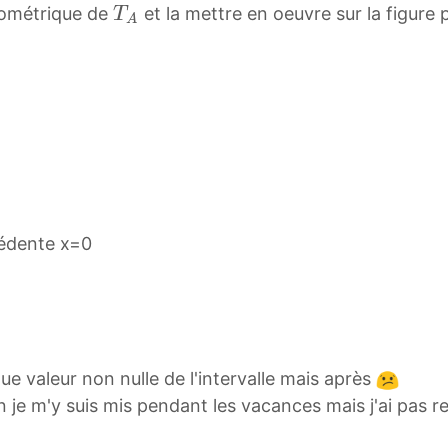
_
T
éométrique de
et la mettre en oeuvre sur la figure 
T
T
A
A
A
_
T
A
_
A
cédente x=0
ue valeur non nulle de l'intervalle mais après
 je m'y suis mis pendant les vacances mais j'ai pas re