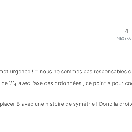
4
MESSAG
e mot urgence ! = nous ne sommes pas responsables du
T
n de
avec l'axe des ordonnées , ce point a pour c
T
A
A
T
lacer B avec une histoire de symétrie ! Donc la droi
_
A