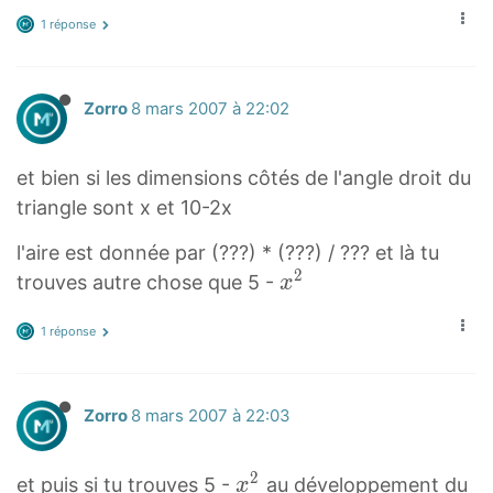
1 réponse
Zorro
8 mars 2007 à 22:02
et bien si les dimensions côtés de l'angle droit du
triangle sont x et 10-2x
l'aire est donnée par (???) * (???) / ??? et là tu
2
x
trouves autre chose que 5 -
x
2
1 réponse
x
^
2
Zorro
8 mars 2007 à 22:03
2
x
et puis si tu trouves 5 -
au développement du
x