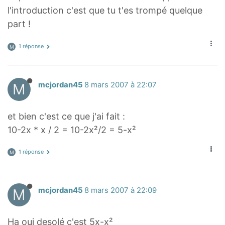
2
l'introduction c'est que tu t'es trompé quelque
x
part !
^
2
1 réponse
M
M
mcjordan45
8 mars 2007 à 22:07
et bien c'est ce que j'ai fait :
10-2x * x / 2 = 10-2x²/2 = 5-x²
1 réponse
M
M
mcjordan45
8 mars 2007 à 22:09
Ha oui desolé c'est 5x-x²