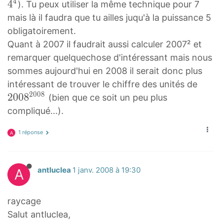
4
4
4
). Tu peux utiliser la même technique pour 7
4
mais là il faudra que tu ailles juqu'à la puissance 5
4
obligatoirement.
^
Quant à 2007 il faudrait aussi calculer 2007² et
4
remarquer quelquechose d'intéressant mais nous
sommes aujourd'hui en 2008 il serait donc plus
2
intéressant de trouver le chiffre des unités de
2
0
0
8
0
2
0
0
8
(bien que ce soit un peu plus
0
compliqué...).
8
2
1 réponse
A
0
0
A
antluclea
1 janv. 2008 à 19:30
8
2
0
raycage
0
Salut antluclea,