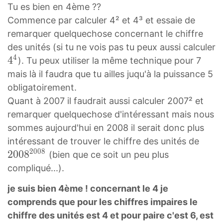
8
Tu es bien en 4ème ??
^
Commence par calculer 4² et 4³ et essaie de
{
remarquer quelquechose concernant le chiffre
2
des unités (si tu ne vois pas tu peux aussi calculer
0
4
4
4
). Tu peux utiliser la même technique pour 7
0
4
mais là il faudra que tu ailles juqu'à la puissance 5
8
4
obligatoirement.
}
^
Quant à 2007 il faudrait aussi calculer 2007² et
4
remarquer quelquechose d'intéressant mais nous
sommes aujourd'hui en 2008 il serait donc plus
2
intéressant de trouver le chiffre des unités de
2
0
0
8
0
2
0
0
8
(bien que ce soit un peu plus
0
compliqué...).
8
je suis bien 4ème ! concernant le 4 je
2
comprends que pour les chiffres impaires le
0
chiffre des unités est 4 et pour paire c'est 6, est
0