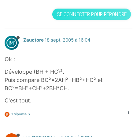
SE CONNECTER POUR RÉPONDRE
Zauctore
18 sept. 2005 à 16:04
Ok :
Développe (BH + HC)².
Puis compare BC²=2AH²+HB²+HC² et
BC²=BH²+CH²+2BH*CH.
C'est tout.
1 réponse
R