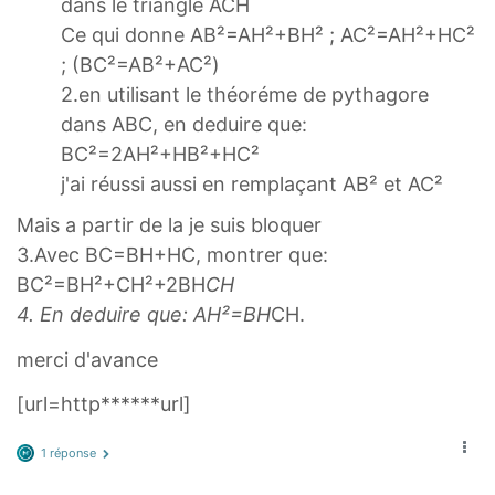
dans le triangle ACH
Ce qui donne AB²=AH²+BH² ; AC²=AH²+HC²
; (BC²=AB²+AC²)
2.en utilisant le théoréme de pythagore
dans ABC, en deduire que:
BC²=2AH²+HB²+HC²
j'ai réussi aussi en remplaçant AB² et AC²
Mais a partir de la je suis bloquer
3.Avec BC=BH+HC, montrer que:
BC²=BH²+CH²+2BH
CH
4. En deduire que: AH²=BH
CH.
merci d'avance
[url=http******url]
1 réponse