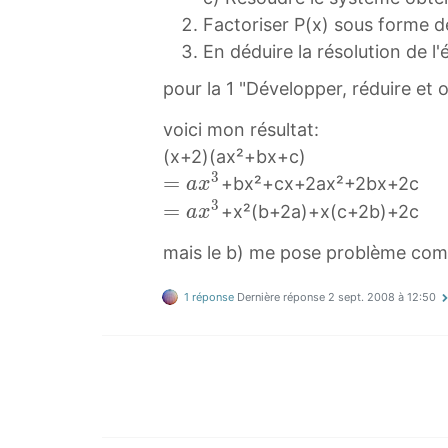
Factoriser P(x) sous forme d
En déduire la résolution de l
pour la 1 "Développer, réduire et
voici mon résultat:
(x+2)(ax²+bx+c)
3
=
=
+bx²+cx+2ax²+2bx+2c
a
x
a
3
=
=
+x²(b+2a)+x(c+2b)+2c
a
x
x
a
mais le b) me pose problème comm
3
x
=
3
1 réponse
Dernière réponse
2 sept. 2008 à 12:50
a
=
x
a
^
x
3
^
3