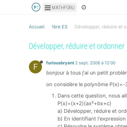
MATHFORU
Accueil
1ère ES
Développer, réduire et 
Développer, réduire et ordonner
furiousbryant
2 sept. 2008 à 12:00
F
bonjour à tous j'ai un petit probl
on considère le polynôme P(x)=
Dans cette question, nous all
P(x)=(x+2)(ax²+bx+c)
a) Développer, réduire et o
b) En identifiant l'expressi
c) Résoudre le système obte