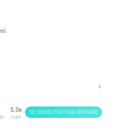
s).
5.5k
SE CONNECTER POUR RÉPONDRE
ES
VUES