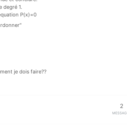
e degré 1.
'équation P(x)=0
 ordonner"
ent je dois faire??
2
MESSAG