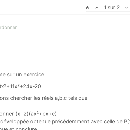
1 sur 2
ordonner
ème sur un exercice:
-3x²+11x²+24x-20
ons chercher les réels a,b,c tels que
rdonner (x+2)(ax²+bx+c)
on développée obtenue précédemment avec celle de P(x
nue et conclure.