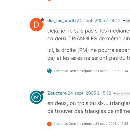
dur_les_math
24 sept. 2005 à 14:17
D
@TI
Déjà, je ne sais pas si les médian
en deux TRIANGLES de même air
Ici, la droite (PM) ne pourra sépa
ça) et les aires ne seront pas du t
1 réponse
Dernière réponse
24 sept. 2005 à 15:13
Zauctore
24 sept. 2005 à 15:13
@DUR_LES_M
en deux, ou trois ou six... trian
de trouver
des
triangles de même a
1 réponse
Dernière réponse
24 sept. 2005 à 17:33
D