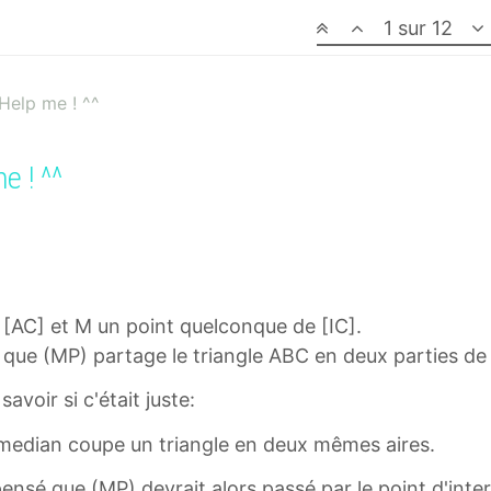
1 sur 12
 Help me ! ^^
e ! ^^
de [AC] et M un point quelconque de [IC].
r que (MP) partage le triangle ABC en deux parties d
savoir si c'était juste:
ne median coupe un triangle en deux mêmes aires.
i pensé que (MP) devrait alors passé par le point d'int