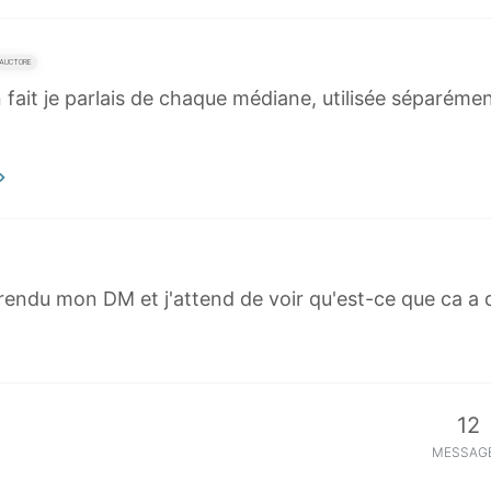
AUCTORE
en fait je parlais de chaque médiane, utilisée séparéme
rendu mon DM et j'attend de voir qu'est-ce que ca a do
12
MESSAG