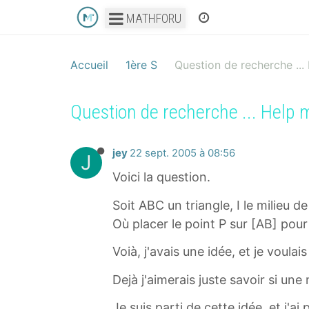
MATHFORU
Accueil
1ère S
Question de recherche ...
Question de recherche ... Help m
jey
22 sept. 2005 à 08:56
J
Voici la question.
Soit ABC un triangle, I le milieu 
Où placer le point P sur [AB] pou
Voià, j'avais une idée, et je voulais 
Dejà j'aimerais juste savoir si u
Je suis parti de cette idée, et j'a