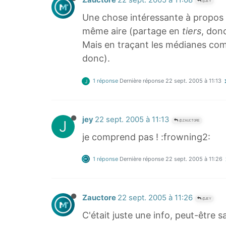
Zauctore
22 sept. 2005 à 11:08
@JEY
Une chose intéressante à propos du
même aire (partage en
tiers
, donc
Mais en traçant les médianes compl
donc).
1 réponse
Dernière réponse
22 sept. 2005 à 11:13
J
jey
22 sept. 2005 à 11:13
J
@ZAUCTORE
je comprend pas ! :frowning2:
1 réponse
Dernière réponse
22 sept. 2005 à 11:26
Zauctore
22 sept. 2005 à 11:26
@JEY
C'était juste une info, peut-être