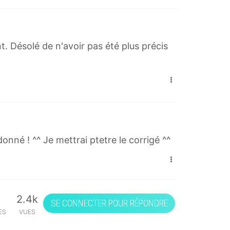
nt. Désolé de n'avoir pas été plus précis
nné ! ^^ Je mettrai ptetre le corrigé ^^
2.4k
SE CONNECTER POUR RÉPONDRE
ES
VUES