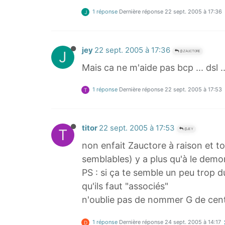
1 réponse
Dernière réponse
22 sept. 2005 à 17:36
J
jey
22 sept. 2005 à 17:36
J
@ZAUCTORE
Mais ca ne m'aide pas bcp ... dsl ..
1 réponse
Dernière réponse
22 sept. 2005 à 17:53
T
titor
22 sept. 2005 à 17:53
T
@JEY
non enfait Zauctore à raison et to
semblables) y a plus qu'à le demo
PS : si ça te semble un peu trop d
qu'ils faut "associés"
n'oublie pas de nommer G de centr
1 réponse
Dernière réponse
24 sept. 2005 à 14:17
D