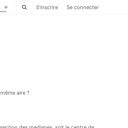
S'inscrire
Se connecter
e même aire ?
ersection des medianes, soit le centre de