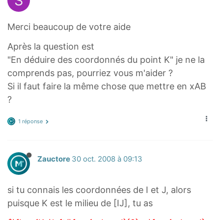
S
e
c
Merci beaucoup de votre aide
{
A
Après la question est
B
"En déduire des coordonnés du point K" je ne la
}
comprends pas, pourriez vous m'aider ?
+
Si il faut faire la même chose que mettre en xAB
y
?
\
v
1 réponse
e
c
{
Zauctore
30 oct. 2008 à 09:13
A
D
si tu connais les coordonnées de I et J, alors
}
puisque K est le milieu de [IJ], tu as