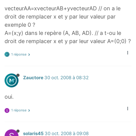
s
vecteurAA=xvecteurAB+yvecteurAD // on a le
m
droit de remplacer x et y par leur valeur par
a
exemple 0 ?
l
A=(x;y) dans le repère (A, AB, AD). // a t-ou le
l
droit de remplacer x et y par leur valeur A=(0;0) ?
\
v
1 réponse
e
c
{
Zauctore
30 oct. 2008 à 08:32
A
M
oui.
}
=
1 réponse
S
x
\
v
solaris45
30 oct. 2008 à 09:08