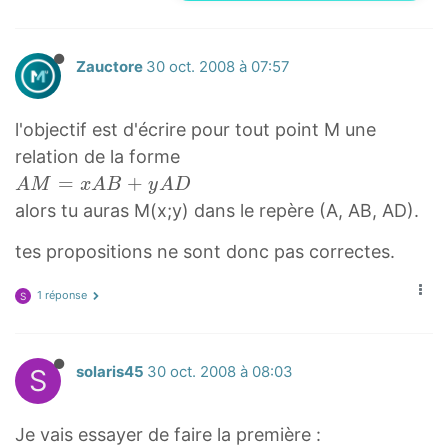
Zauctore
30 oct. 2008 à 07:57
l'objectif est d'écrire pour tout point M une
relation de la forme
A
=
+
A
M
x
A
B
y
A
D
M⃗
alors tu auras M(x;y) dans le repère (A, AB, AD).
=
tes propositions ne sont donc pas correctes.
x
A
1 réponse
S
B⃗
+
y
S
solaris45
30 oct. 2008 à 08:03
A
D⃗
Je vais essayer de faire la première :
\