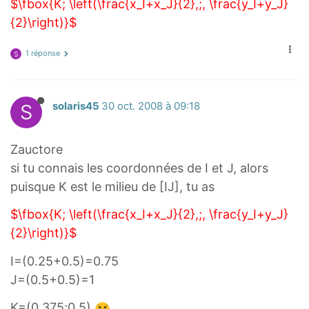
$\fbox{K; \left(\frac{x_I+x_J}{2},;, \frac{y_I+y_J}
{2}\right)}$
1 réponse
S
S
solaris45
30 oct. 2008 à 09:18
Zauctore
si tu connais les coordonnées de I et J, alors
puisque K est le milieu de [IJ], tu as
$\fbox{K; \left(\frac{x_I+x_J}{2},;, \frac{y_I+y_J}
{2}\right)}$
I=(0.25+0.5)=0.75
J=(0.5+0.5)=1
K=(0.375;0.5)