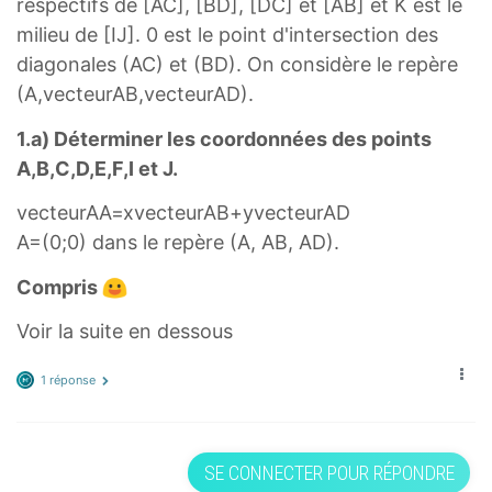
respectifs de [AC], [BD], [DC] et [AB] et K est le
milieu de [IJ]. 0 est le point d'intersection des
diagonales (AC) et (BD). On considère le repère
(A,vecteurAB,vecteurAD).
1.a) Déterminer les coordonnées des points
A,B,C,D,E,F,I et J.
vecteurAA=xvecteurAB+yvecteurAD
A=(0;0) dans le repère (A, AB, AD).
Compris
Voir la suite en dessous
1 réponse
SE CONNECTER POUR RÉPONDRE