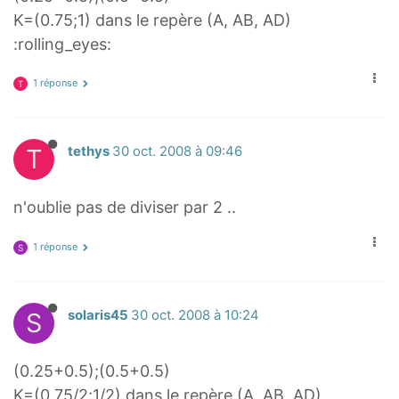
K=(0.75;1) dans le repère (A, AB, AD)
:rolling_eyes:
1 réponse
T
T
tethys
30 oct. 2008 à 09:46
n'oublie pas de diviser par 2 ..
1 réponse
S
S
solaris45
30 oct. 2008 à 10:24
(0.25+0.5);(0.5+0.5)
K=(0.75/2;1/2) dans le repère (A, AB, AD)