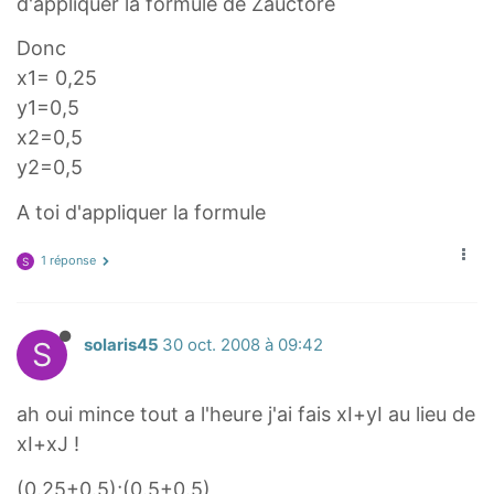
d'appliquer la formule de Zauctore
Donc
x1= 0,25
y1=0,5
x2=0,5
y2=0,5
A toi d'appliquer la formule
1 réponse
S
S
solaris45
30 oct. 2008 à 09:42
ah oui mince tout a l'heure j'ai fais xI+yI au lieu de
xI+xJ !
(0.25+0.5);(0.5+0.5)