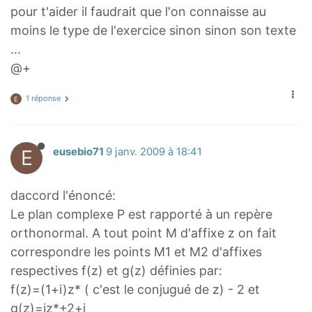
pour t'aider il faudrait que l'on connaisse au
moins le type de l'exercice sinon sinon son texte
...
@+
1 réponse
E
E
eusebio71
9 janv. 2009 à 18:41
daccord l'énoncé:
Le plan complexe P est rapporté à un repère
orthonormal. A tout point M d'affixe z on fait
correspondre les points M1 et M2 d'affixes
respectives f(z) et g(z) définies par:
f(z)=(1+i)z* ( c'est le conjugué de z) - 2 et
g(z)=iz*+2+i