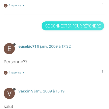
1 réponse
E
SE CONNECTER POUR RÉPONDRE
E
eusebio71
9 janv. 2009 à 17:32
Personne??
1 réponse
V
V
vaccin
9 janv. 2009 à 18:19
salut