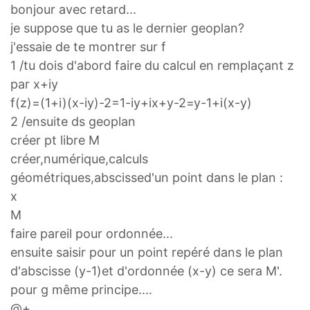
bonjour avec retard...
je suppose que tu as le dernier geoplan?
j'essaie de te montrer sur f
1 /tu dois d'abord faire du calcul en remplaçant z
par x+iy
f(z)=(1+i)(x-iy)-2=1-iy+ix+y-2=y-1+i(x-y)
2 /ensuite ds geoplan
créer pt libre M
créer,numérique,calculs
géométriques,abscissed'un point dans le plan :
x
M
faire pareil pour ordonnée...
ensuite saisir pour un point repéré dans le plan
d'abscisse (y-1)et d'ordonnée (x-y) ce sera M'.
pour g même principe....
@+