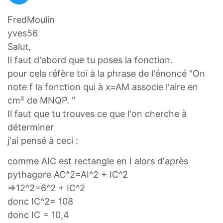
FredMoulin
yves56
Salut,
Il faut d'abord que tu poses la fonction.
pour cela réfère toi à la phrase de l'énoncé "On
note f la fonction qui à x=AM associe l'aire en
cm² de MNQP. "
Il faut que tu trouves ce que l'on cherche à
déterminer
j'ai pensé à ceci :
comme AIC est rectangle en I alors d'après
pythagore AC^2=AI^2 + IC^2
=>12^2=6^2 + IC^2
donc IC^2= 108
donc IC = 10,4