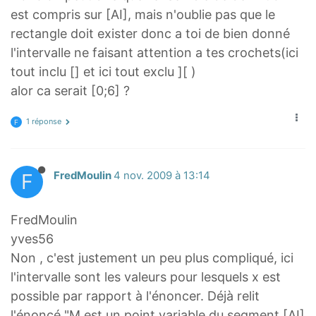
est compris sur [AI], mais n'oublie pas que le
rectangle doit exister donc a toi de bien donné
l'intervalle ne faisant attention a tes crochets(ici
tout inclu [] et ici tout exclu ][ )
alor ca serait [0;6] ?
1 réponse
F
F
FredMoulin
4 nov. 2009 à 13:14
FredMoulin
yves56
Non , c'est justement un peu plus compliqué, ici
l'intervalle sont les valeurs pour lesquels x est
possible par rapport à l'énoncer. Déjà relit
l'énoncé "M est un point variable du segment [AI]