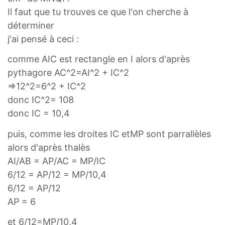
Il faut que tu trouves ce que l'on cherche à
déterminer
j'ai pensé à ceci :
comme AIC est rectangle en I alors d'après
pythagore AC^2=AI^2 + IC^2
=>12^2=6^2 + IC^2
donc IC^2= 108
donc IC = 10,4
puis, comme les droites IC etMP sont parrallèles
alors d'après thalès
AI/AB = AP/AC = MP/IC
6/12 = AP/12 = MP/10,4
6/12 = AP/12
AP = 6
et 6/12=MP/10,4