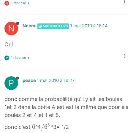
1 réponse
N
N
Noemi
1 mai 2010 à 16:14
MODÉRATEURS
Oui
1 réponse
P
P
peace
1 mai 2010 à 16:27
donc comme la probablilité qu'il y ait les boules
1et 2 dans la boite A est est la même que pour els
boules 2 et 4 et 1 et 5.
5
6
6
/
/
6
donc c'est
^4
*3= 1/2