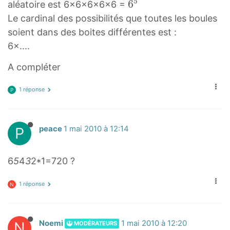
5
6
6
aléatoire est 6×6x6×6×6 =
5
Le cardinal des possibilités que toutes les boules
6
soient dans des boites différentes est :
^
6×....
5
A compléter
1 réponse
P
P
peace
1 mai 2010 à 12:14
6
5
4
3
2*1=720 ?
1 réponse
N
N
Noemi
1 mai 2010 à 12:20
MODÉRATEURS