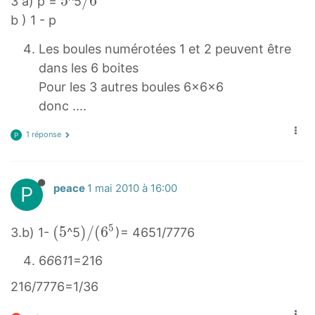
5
5
/
/
6
3 a) p =
^5
5
6
b ) 1 - p
5
Les boules numérotées 1 et 2 peuvent être
/
dans les 6 boites
6
Pour les 3 autres boules 6x6x6
^
donc ....
5
1 réponse
P
P
peace
1 mai 2010 à 16:00
5
(
(
5
)
)
/
(
6
3.b) 1-
^5
)= 4651/7776
5
/
6
6
6
1
1=216
(
(
5
6
216/7776=1/36
5