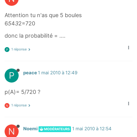
Attention tu n'as que 5 boules
6
5
4
3
2=720
donc la probabilité = ....
1 réponse
P
P
peace
1 mai 2010 à 12:49
p(A)= 5/720 ?
1 réponse
N
N
Noemi
1 mai 2010 à 12:54
MODÉRATEURS