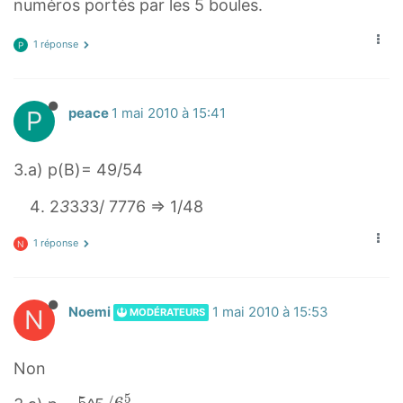
numéros portés par les 5 boules.
1 réponse
P
P
peace
1 mai 2010 à 15:41
3.a) p(B)= 49/54
2
3
3
3
3/ 7776 ⇒ 1/48
1 réponse
N
N
Noemi
1 mai 2010 à 15:53
MODÉRATEURS
Non
5