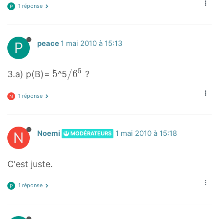
1 réponse
P
P
peace
1 mai 2010 à 15:13
5
5
5
/
/
6
3.a) p(B)=
^5
?
5
6
1 réponse
5
N
/
6
N
Noemi
1 mai 2010 à 15:18
MODÉRATEURS
^
5
C'est juste.
1 réponse
P