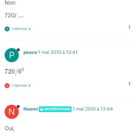
Non
720/ ....
1 réponse
P
P
peace
1 mai 2010 à 13:41
5
7
7
2
0
/
6
2
1 réponse
0
N
/
6
N
Noemi
1 mai 2010 à 13:44
MODÉRATEURS
5
7
2
Oui,
0