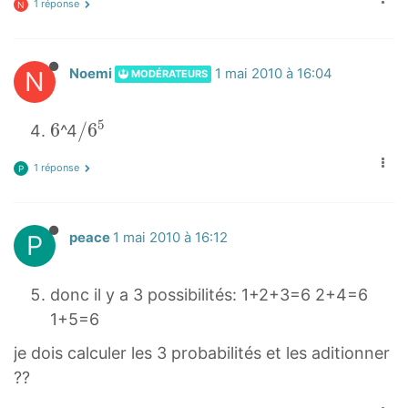
1 réponse
N
)
/
(
N
Noemi
1 mai 2010 à 16:04
MODÉRATEURS
6
^
5
5
6
6
/
/
6
^4
6
6
1 réponse
P
5
/
6
P
peace
1 mai 2010 à 16:12
^
5
donc il y a 3 possibilités: 1+2+3=6 2+4=6
1+5=6
je dois calculer les 3 probabilités et les aditionner
??