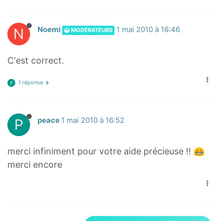
6
/
/
^
6
6
5
N
Noemi
1 mai 2010 à 16:46
MODÉRATEURS
^
^
5
5
C'est correct.
1 réponse
P
P
peace
1 mai 2010 à 16:52
merci infiniment pour votre aide précieuse !!
merci encore