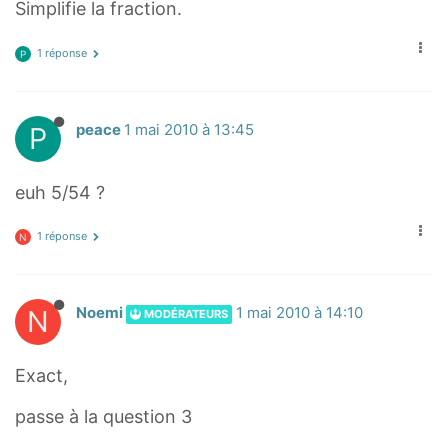
Simplifie la fraction.
/
6
1 réponse
P
^
5
P
peace
1 mai 2010 à 13:45
euh 5/54 ?
1 réponse
N
N
Noemi
1 mai 2010 à 14:10
MODÉRATEURS
Exact,
passe à la question 3