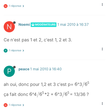
6
6
1 réponse
5
N
/
6
N
Noemi
1 mai 2010 à 16:37
MODÉRATEURS
^
5
Ce n'est pas 1 et 2, c'est 1, 2 et 3.
1 réponse
P
P
peace
1 mai 2010 à 16:40
5
6
6
/
/
6
ah oui, donc pour 1,2 et 3 c'est p=
^3
6
6
5
5
6
6
/
/
6
6
6
/
/
6
ça fait donc
^4
*2 +
^3
= 13/36 ?
5
6
6
6
6
/
1 réponse
5
5
N