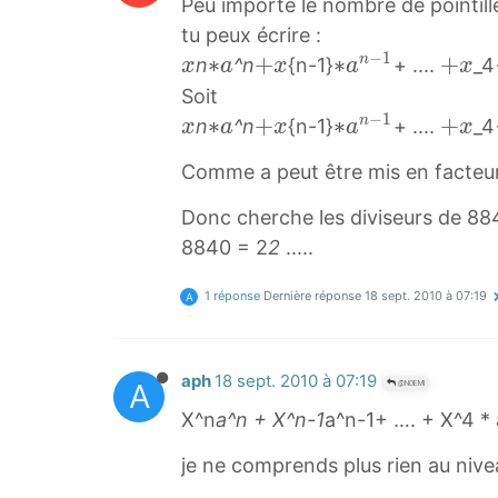
Peu importe le nombre de pointillé
tu peux écrire :
−
1
x
∗
∗
+
+
∗
∗
+
+
n
n
^n
{n-1}
+ ....
_4
x
a
x
a
x
x
a
x
a
x
Soit
*
+
n
+
−
1
x
∗
∗
+
+
∗
∗
+
+
n
n
^n
{n-1}
+ ....
_4
x
a
x
a
x
a
x
−
x
x
a
x
a
x
Comme a peut être mis en facteur
1
*
+
n
+
*
a
x
−
x
Donc cherche les diviseurs de 88
a
1
8840 = 2
2
.....
^
*
{
a
1 réponse
Dernière réponse
18 sept. 2010 à 07:19
A
n
^
-
{
1
n
aph
18 sept. 2010 à 07:19
A
@NOEMI
}
-
X^n
a^n + X^n-1
a^n-1+ …. + X^4 *
1
je ne comprends plus rien au niv
}