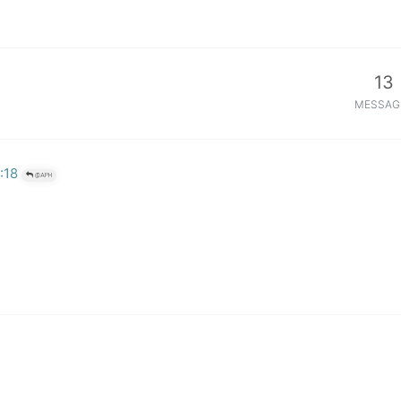
13
MESSAG
:18
@APH