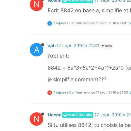
Noemi
17 sept. 2010 à 2
MODÉRATEURS
N
Ecrit 8842 en base a, simplifie et 
1 réponse
Dernière réponse
17 sept. 2010 à 21:31
A
aph
17 sept. 2010 à 21:31
A
@NOEMI
j'obtient:
8842 = 8
a^3+8
a^2+4
a^1+2
a^0 (e
je simplifie comment???
1 réponse
Dernière réponse
17 sept. 2010 à 21:53
N
Noemi
17 sept. 2010 à 2
MODÉRATEURS
N
Si tu utilises 8842, tu choisis la b