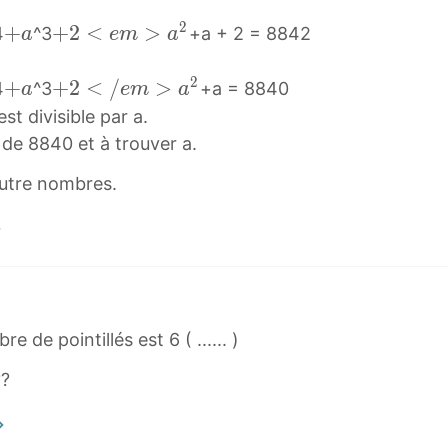
2
+
+
+
+
2
<
>
4
^3
+a + 2 = 8842
a
e
m
a
a
2
+
<
2
+
+
+
+
2
<
/
>
4
^3
+a = 8840
a
e
m
a
a
e
a
2
t divisible par a.
m
+
<
s de 8840 et à trouver a.
>
a
/
autre nombres.
a
e
2
m
+
>
2
a
<
2
e
+
e de pointillés est 6 ( ...... )
m
2
>
<
??
a
/
^
e