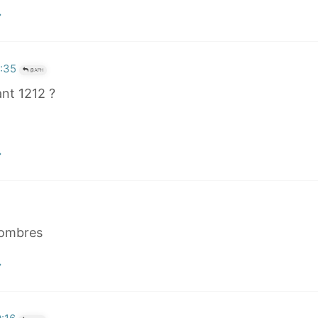
9:35
@APH
ant 1212 ?
 nombres