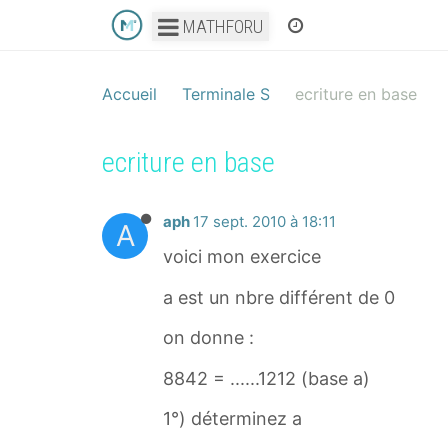
MATHFORU
Accueil
Terminale S
ecriture en base
ecriture en base
aph
17 sept. 2010 à 18:11
A
voici mon exercice
a est un nbre différent de 0
on donne :
8842 = ......1212 (base a)
1°) déterminez a