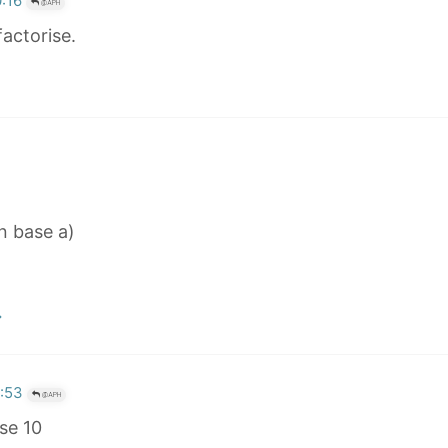
0:16
@APH
factorise.
n base a)
1:53
@APH
ase 10