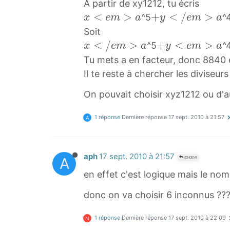
A partir de xy1212, tu écris
x
<
>
+
+
<
/
>
^5
^
x
e
m
a
y
e
m
a
<
y
Soit
e
<
x
<
/
>
+
+
<
>
^5
^
x
e
m
a
y
e
m
a
m
/
<
y
Tu mets a en facteur, donc 8840 es
>
e
/
<
Il te reste à chercher les diviseur
a
m
e
e
On pouvait choisir xyz1212 ou d'
x
>
m
m
<
a
>
>
1 réponse
Dernière réponse
17 sept. 2010 à 21:57
A
e
+
a
a
m
y
x
+
>
<
<
y
aph
17 sept. 2010 à 21:57
A
@NOEMI
a
/
/
<
en effet c'est logique mais le nombr
e
e
e
m
m
m
donc on va choisir 6 inconnus ??
>
>
>
a
a
a
1 réponse
Dernière réponse
17 sept. 2010 à 22:09
N