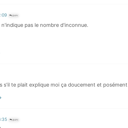
2
m
>
a
2:09
@APH
^
é n'indique pas le nombre d'inconnue.
2
s s'il te plait explique moi ça doucement et posément
6:35
@APH