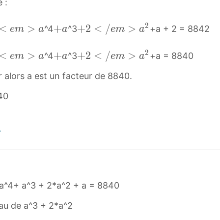
 :
2
<
<
>
+
+
+
+
2
<
/
>
^4
^3
+a + 2 = 8842
e
m
a
a
e
m
a
e
a
2
m
+
<
2
<
<
>
+
+
+
+
2
<
/
>
^4
^3
+a = 8840
e
m
a
a
e
m
a
>
a
/
e
a
2
 alors a est un facteur de 8840.
a
e
m
+
<
<
m
>
a
/
40
e
>
a
e
m
a
<
m
>
2
e
>
a
+
m
a
2
>
2
<
a
+
/
2
 a^4+ a^3 + 2*a^2 + a = 8840
e
<
eau de a^3 + 2*a^2
m
/
>