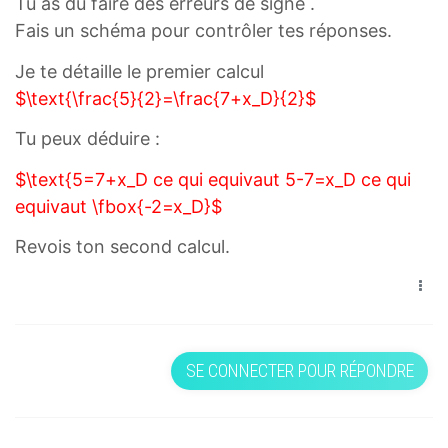
Tu as dû faire des erreurs de signe .
Fais un schéma pour contrôler tes réponses.
Je te détaille le premier calcul
$\text{\frac{5}{2}=\frac{7+x_D}{2}$
Tu peux déduire :
$\text{5=7+x_D ce qui equivaut 5-7=x_D ce qui
equivaut \fbox{-2=x_D}$
Revois ton second calcul.
SE CONNECTER POUR RÉPONDRE