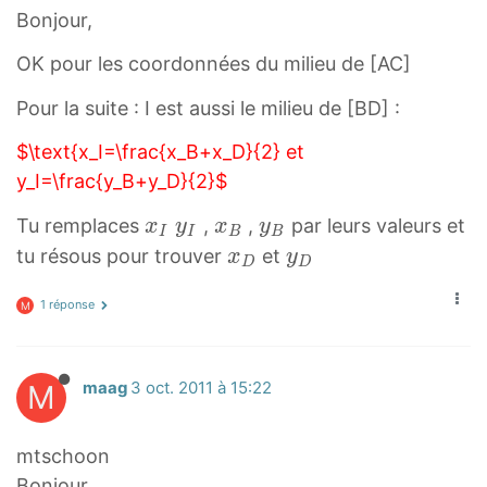
Bonjour,
OK pour les coordonnées du milieu de [AC]
Pour la suite : I est aussi le milieu de [BD] :
$\text{x_I=\frac{x_B+x_D}{2} et
y_I=\frac{y_B+y_D}{2}$
x
y
x
y
Tu remplaces
,
,
par leurs valeurs et
x
y
x
y
I
I
B
B
I
I
B
B
x
y
tu résous pour trouver
et
x
y
D
D
x
y
x
y
D
D
_
_
_
_
1 réponse
x
y
M
I
I
B
B
_
_
D
D
M
maag
3 oct. 2011 à 15:22
mtschoon
Bonjour,