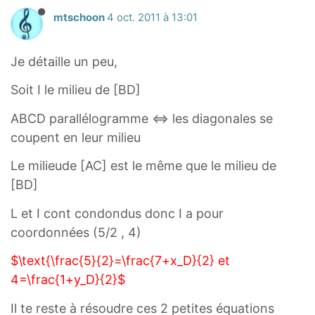
mtschoon
4 oct. 2011 à 13:01
Je détaille un peu,
Soit I le milieu de [BD]
ABCD parallélogramme <=> les diagonales se
coupent en leur milieu
Le milieude [AC] est le même que le milieu de
[BD]
L et I cont condondus donc I a pour
coordonnées (5/2 , 4)
$\text{\frac{5}{2}=\frac{7+x_D}{2} et
4=\frac{1+y_D}{2}$
Il te reste à résoudre ces 2 petites équations