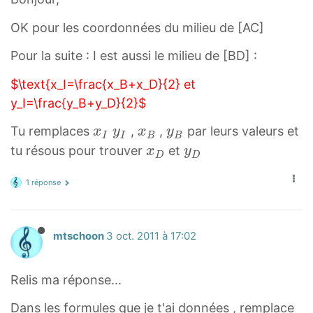
OK pour les coordonnées du milieu de [AC]
Pour la suite : I est aussi le milieu de [BD] :
$\text{x_I=\frac{x_B+x_D}{2} et
y_I=\frac{y_B+y_D}{2}$
x
y
x
y
Tu remplaces
,
,
par leurs valeurs et
x
y
x
y
I
I
B
B
I
I
B
B
x
y
tu résous pour trouver
et
x
y
D
D
x
y
x
y
D
D
_
_
_
_
1 réponse
x
y
I
I
B
B
_
_
D
D
mtschoon
3 oct. 2011 à 17:02
Relis ma réponse...
Dans les formules que je t'ai données , remplace