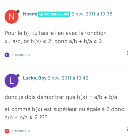
N
Noemi
2 nov. 2011 à 13:38
MODÉRATEURS
Pour le b), tu fais le lien avec la fonction
x= a/b, or h(x) ≥ 2, donc a/b + b/a ≥ 2.
1 réponse
L
L
Lucky_Boy
2 nov. 2011 à 13:42
donc je dois démontrer que h(x) = a/b + b/a
et comme h(x) est supérieur ou égale à 2 donc
a/b + b/a ≥ 2 ???
1 réponse
N