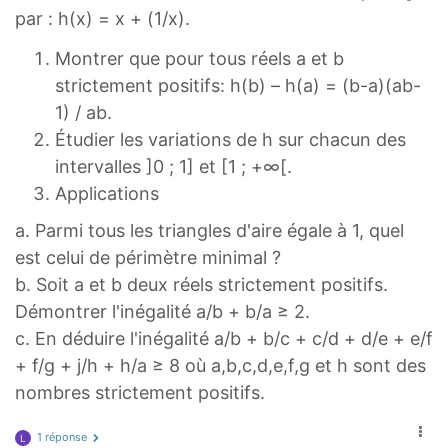
par : h(x) = x + (1/x).
Montrer que pour tous réels a et b
strictement positifs: h(b) – h(a) = (b-a)(ab-
1) / ab.
Étudier les variations de h sur chacun des
intervalles ]0 ; 1] et [1 ; +∞[.
Applications
a. Parmi tous les triangles d'aire égale à 1, quel
est celui de périmètre minimal ?
b. Soit a et b deux réels strictement positifs.
Démontrer l'inégalité a/b + b/a ≥ 2.
c. En déduire l'inégalité a/b + b/c + c/d + d/e + e/f
+ f/g + j/h + h/a ≥ 8 où a,b,c,d,e,f,g et h sont des
nombres strictement positifs.
1 réponse
L