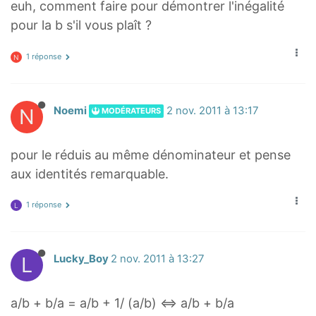
euh, comment faire pour démontrer l'inégalité
pour la b s'il vous plaît ?
1 réponse
N
N
Noemi
2 nov. 2011 à 13:17
MODÉRATEURS
pour le réduis au même dénominateur et pense
aux identités remarquable.
1 réponse
L
L
Lucky_Boy
2 nov. 2011 à 13:27
a/b + b/a = a/b + 1/ (a/b) <=> a/b + b/a