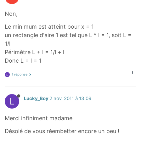
Non,
Le minimum est atteint pour x = 1
un rectangle d'aire 1 est tel que L * l = 1, soit L =
1/l
Périmètre L + l = 1/l + l
Donc L = l = 1
1 réponse
L
L
Lucky_Boy
2 nov. 2011 à 13:09
Merci infiniment madame
Désolé de vous réembetter encore un peu !