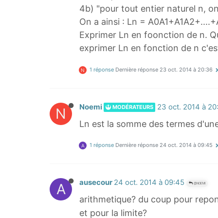
4b) "pour tout entier naturel n, o
On a ainsi : Ln = A0A1+A1A2+....
Exprimer Ln en foonction de n. Quel
exprimer Ln en fonction de n c'est
1 réponse
Dernière réponse
23 oct. 2014 à 20:36
N
Noemi
23 oct. 2014 à 20
MODÉRATEURS
N
Ln est la somme des termes d'une 
1 réponse
Dernière réponse
24 oct. 2014 à 09:45
A
ausecour
24 oct. 2014 à 09:45
A
@NOEMI
arithmetique? du coup pour repon
et pour la limite?