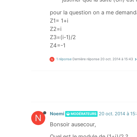
pour la question on a me demandais
Z1= 1+i
Z2=i
Z3=(i-1)/2
Z4=-1
1 réponse
Dernière réponse
20 oct. 2014 à 15:43
N
Noemi
20 oct. 2014 à 15
MODÉRATEURS
N
Bonsoir ausecour,
Quel est le module de (1+i)/2 ?