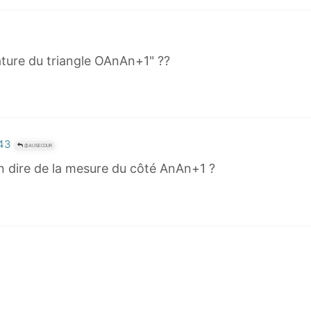
}
{
z
n
ature du triangle OAnAn+1" ??
+
1
}
=
i
:43
@AUSECOUR
on dire de la mesure du côté AnAn+1 ?