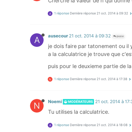
Cherche la valeur de n qui donne 
{
\
1 réponse
Dernière réponse
21 oct. 2014 à 09:32
A
s
q
r
ausecour
21 oct. 2014 à 09:32
A
@NOEMI
t
je dois faire par tatonement ou il
{
a la calculatrice je trouve que c'e
2
}
puis pour le deuxieme partie de l
}
{
1 réponse
Dernière réponse
21 oct. 2014 à 17:38
N
2
}
Noemi
21 oct. 2014 à 17
MODÉRATEURS
N
Tu utilises la calculatrice.
1 réponse
Dernière réponse
21 oct. 2014 à 18:08
A