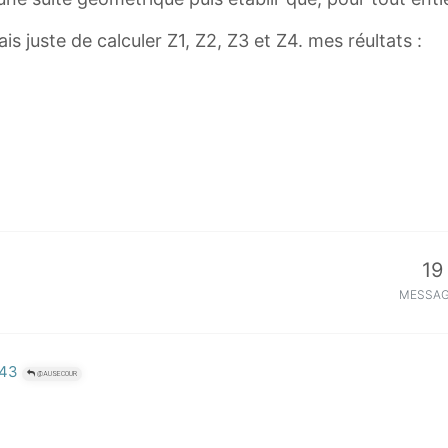
1
+
 juste de calculer Z1, Z2, Z3 et Z4. mes réultats :
i
2
z
n
z
n
+
1
=
19
\
MESSA
f
r
a
:43
@AUSECOUR
c
{
1