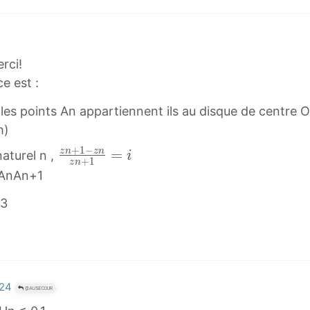
erci!
e est :
 les points An appartiennent ils au disque de centre O
m)
+
1
−
z
=
z
n
z
n
naturel n ,
i
+
1
z
n
n
 OAnAn+1
+
 3
1
−
z
n
z
:24
@AUSECOUR
n