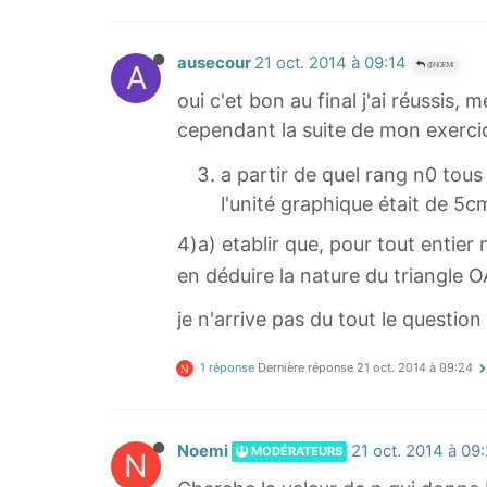
}
{
ausecour
21 oct. 2014 à 09:14
A
@NOEMI
\
oui c'et bon au final j'ai réussis, m
s
q
cependant la suite de mon exercic
r
a partir de quel rang n0 tous
t
l'unité graphique était de 5c
{
2
4)a) etablir que, pour tout entier 
}
en déduire la nature du triangle
}
je n'arrive pas du tout le question
=
\
1 réponse
Dernière réponse
21 oct. 2014 à 09:24
N
f
r
a
Noemi
21 oct. 2014 à 09
MODÉRATEURS
N
c