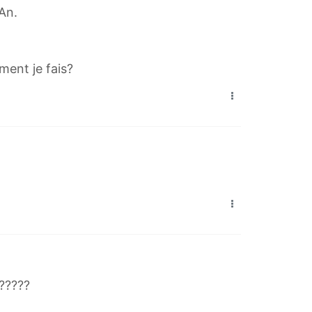
1An.
ment je fais?
?????