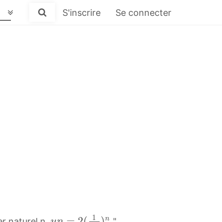
S'inscrire
Se connecter
1
u
=
2
(
)
n
er naturel n,
"
u
n