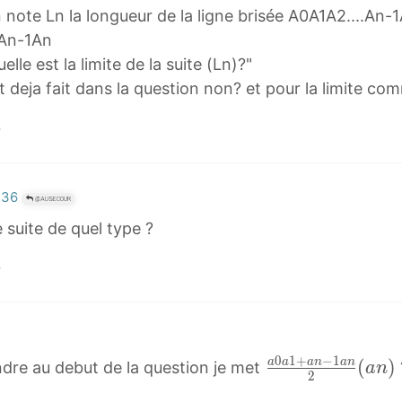
n note Ln la longueur de la ligne brisée A0A1A2....An-
+An-1An
le est la limite de la suite (Ln)?"
 deja fait dans la question non? et pour la limite com
:36
@AUSECOUR
suite de quel type ?
0
1
+
−
1
a
(
)
a
a
a
n
a
n
dre au debut de la question je met
a
n
2
0