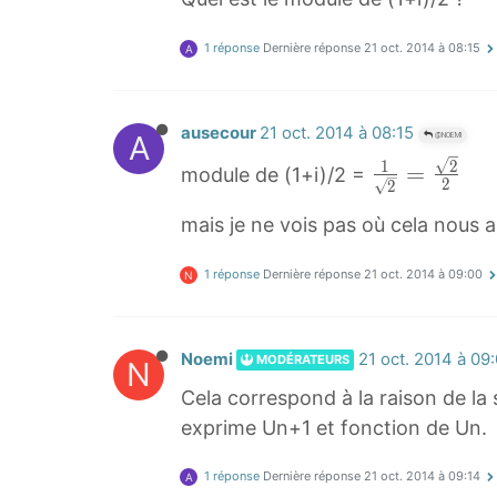
1 réponse
Dernière réponse
21 oct. 2014 à 08:15
A
ausecour
21 oct. 2014 à 08:15
A
@NOEMI
1
2
1
=
module de (1+i)/2 =
2
2
2
mais je ne vois pas où cela nous
=
2
1 réponse
Dernière réponse
21 oct. 2014 à 09:00
N
2
\
f
Noemi
21 oct. 2014 à 09
MODÉRATEURS
N
r
Cela correspond à la raison de la 
a
exprime Un+1 et fonction de Un.
c
{
1 réponse
Dernière réponse
21 oct. 2014 à 09:14
A
1