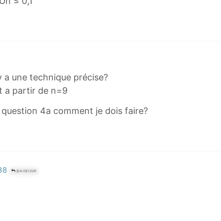
Un ≤ 0,1
+
1
=
i
\
f
 y a une technique précise?
r
st a partir de n=9
a
c
a question 4a comment je dois faire?
{
z
n
+
1
:38
@AUSECOUR
-
z
n