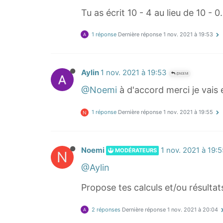
_
=
Tu as écrit 10 - 4 au lieu de 10 - 0.
k
.
+
.
1 réponse
Dernière réponse
1 nov. 2021 à 19:53
(
.
n
U
-
Aylin
1 nov. 2021 à 19:53
_
@NOEMI
k
{
@Noemi
à d'accord merci je vais 
)
1
\
0
1 réponse
Dernière réponse
1 nov. 2021 à 19:55
N
t
}
i
=
m
Noemi
1 nov. 2021 à 19:
U
MODÉRATEURS
N
e
_
@Aylin
s
0
Propose tes calculs et/ou résultats
r
+
(
2 réponses
Dernière réponse
1 nov. 2021 à 20:04
1