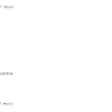
07
@AYLIN
 contre
1
@AYLIN