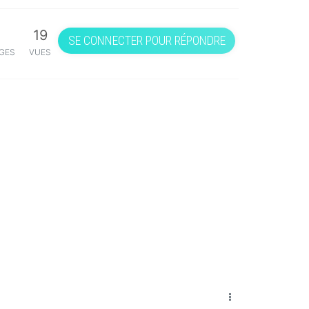
1
19
SE CONNECTER POUR RÉPONDRE
GES
VUES