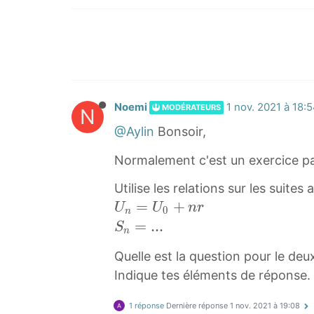
Noemi
1 nov. 2021 à 18:
MODÉRATEURS
N
@Aylin
Bonsoir,
Normalement c'est un exercice pa
Utilise les relations sur les suites
U
=
+
U
U
n
r
0
n
n
S
=
.
.
.
S
n
=
n
Quelle est la question pour le deu
U
=
Indique tes éléments de réponse.
0
.
+
.
1 réponse
Dernière réponse
1 nov. 2021 à 19:08