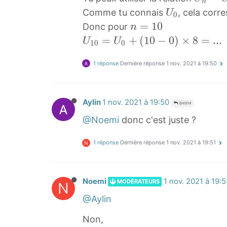
n
n
U
Comme tu connais
, cela cor
U
0
=
0
n
=
1
0
Donc pour
n
U
U
=
U
=
+
(
1
0
−
0
)
×
8
=
.
.
.
U
U
1
0
0
k
_
1
1
+
0
0
1 réponse
Dernière réponse
1 nov. 2021 à 19:50
0
(
n
=
n
=
U
−
Aylin
1 nov. 2021 à 19:50
1
0
@NOEMI
k
0
+
@Noemi
donc c'est juste ?
)
(
×
1 réponse
Dernière réponse
1 nov. 2021 à 19:51
1
N
r
0
U
−
_
Noemi
1 nov. 2021 à 19:5
MODÉRATEURS
0
N
n
)
@Aylin
=
×
Non,
U
8