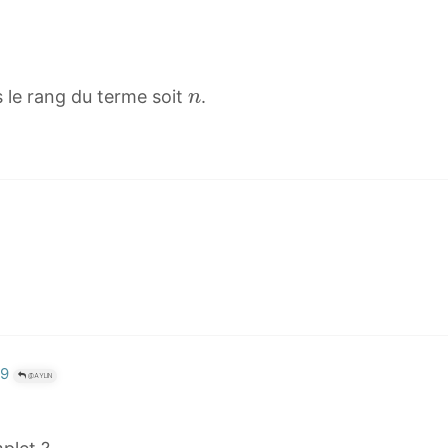
n
 le rang du terme soit
.
n
n
29
@AYLIN