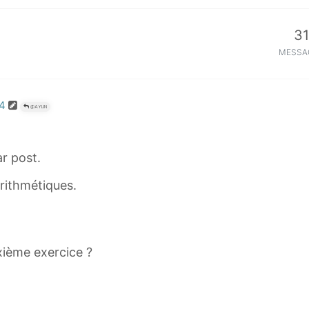
3
MESSA
54
@AYLIN
r post.
 arithmétiques.
xième exercice ?