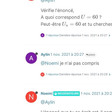
@Aylin
Vérifie l'énoncé,
U
=
6
0
A quoi correspond
?
U
=
U
=
6
0
Peut-être
et tu cherches
U
n
6
n
0
1 réponse
Dernière réponse
1 nov. 2021 à 20:27
=
U
6
=
0
Aylin
1 nov. 2021 à 20:27
6
U
@NOEMI
0
_
@Noemi
je n'ai pas compris
n
1 réponse
Dernière réponse
1 nov. 2021 à 20:29
=
N
6
0
Noemi
1 nov. 2021 à 20:
MODÉRATEURS
N
@Aylin