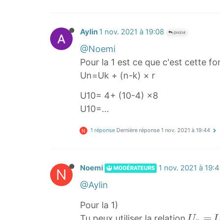
n
.
r
S
U
_
Aylin
1 nov. 2021 à 19:08
@NOEMI
_
n
@Noemi
n
=
Pour la 1 est ce que c'est cette f
=
.
Un=Uk + (n-k) × r
U
.
_
.
U10= 4+ (10-4) ×8
0
U10=...
+
n
1 réponse
Dernière réponse
1 nov. 2021 à 19:44
N
r
Noemi
1 nov. 2021 à 19:
MODÉRATEURS
N
@Aylin
Pour la 1)
U
=
Tu peux utiliser la relation
U