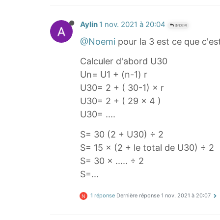
0
-
Aylin
1 nov. 2021 à 20:04
@NOEMI
0
@Noemi
pour la 3 est ce que c'es
)
\
Calculer d'abord U30
t
Un= U1 + (n-1) r
i
U30= 2 + ( 30-1) × r
m
U30= 2 + ( 29 × 4 )
e
U30= ....
s
8
S= 30 (2 + U30) ÷ 2
=
S= 15 × (2 + le total de U30) ÷ 2
.
S= 30 × ..... ÷ 2
.
S=...
.
1 réponse
Dernière réponse
1 nov. 2021 à 20:07
N