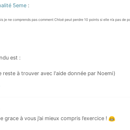
}
}
nalité 5eme
:
s je ne comprends pas comment Chloé peut perdre 10 points si elle n’a pas de po
ndu est :
te reste à trouver avec l'aide donnée par Noemi)
 grace à vous j’ai mieux compris l’exercice !