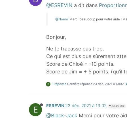
r
}
@ESREVIN
a dit dans
Proportion
1
7
a
0
}
c
@Noemi
Merci beaucoup pour votre aide ! Mai
0
{
{
}
1
7
0
2
Bonjour,
}
}
Ne te tracasse pas trop.
=
{
Ce qui est plus que sûrement atte
\
1
Score de Chloé = -10 points.
d
0
Score de Jim = + 5 points. (qu'il 
f
0
r
}
1 réponse
Dernière réponse
23 déc. 2021 à 13:02
E
a
=
c
\
{
d
ESREVIN
23 déc. 2021 à 13:02
E
@BLACK-JACK
7
f
@Black-Jack
Merci pour votre aide
0
r
}
a