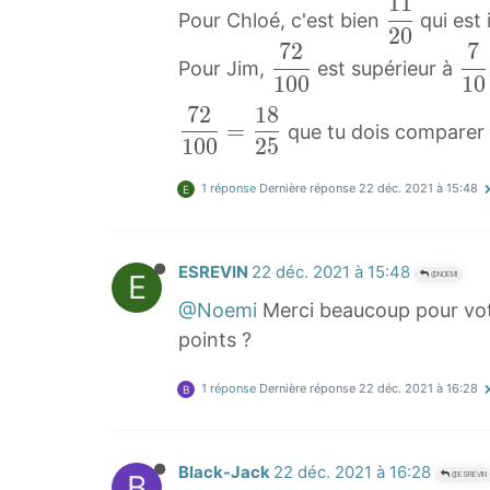
1
1
1
Pour Chloé, c'est bien
qui est 
2
0
1
7
2
7
7
7
2
Pour Jim,
est supérieur à
1
0
0
1
0
2
1
0
7
2
1
8
1
0
7
\
=
que tu dois comparer
0
=
1
0
0
2
5
2
d
0
7
1
f
1 réponse
Dernière réponse
22 déc. 2021 à 15:48
E
\
0
0
r
d
1
0
a
f
0
=
c
ESREVIN
22 déc. 2021 à 15:48
E
@NOEMI
r
0
1
{
@Noemi
Merci beaucoup pour votr
a
\
8
1
points ?
c
d
2
1
{
f
5
}
1 réponse
Dernière réponse
22 déc. 2021 à 16:28
B
7
r
\
{
2
a
d
2
}
c
f
0
Black-Jack
22 déc. 2021 à 16:28
B
@ESREVIN
{
{