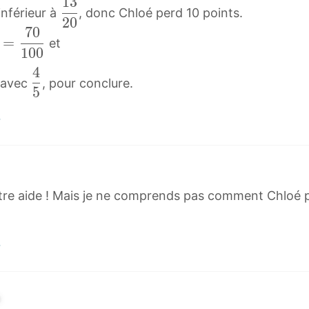
1
3
1
inférieur à
, donc Chloé perd 10 points.
2
0
3
7
0
2
=
et
1
0
0
0
4
4
\
 avec
, pour conclure.
5
5
d
\
f
d
r
f
a
r
c
a
{
e aide ! Mais je ne comprends pas comment Chloé peu
c
1
{
3
4
}
}
{
{
2
5
0