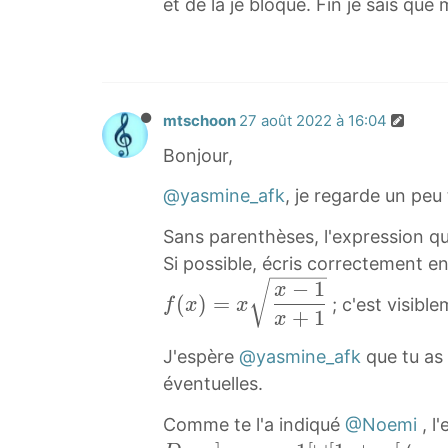
et de là je bloque. Fin je sais qu
mtschoon
27 août 2022 à 16:04
Bonjour,
@yasmine_afk
, je regarde un peu 
Sans parenthèses, l'expression qu
Si possible, écris correctement en
−
1
f
x
(
)
=
; c'est visible
f
x
x
(
+
1
x
x
J'espère
@yasmine_afk
que tu as 
)
éventuelles.
=
x
Comme te l'a indiqué
@Noemi
, l
x