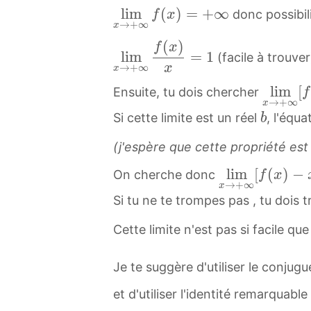
−
\
l
lim
(
)
=
+
∞
_
donc possibil
f
x
1
→
+
∞
x
d
i
f
)
(
)
f
l
f
x
m
=
lim
=
1
f
(facile à trouve
r
i
x
]
→
+
∞
x
(
a
m
x
-
l
lim
[
Ensuite, tu dois chercher
x
f
c
→
→
+
∞
\
x
i
)
b
Si cette limite est un réel
, l'équ
b
{
x
+
i
m
=
b
x
→
∞
n
−
(j'espère que cette propriété est
-
+
f
f
x
∞
l
lim
[
(
)
−
1
∞
(
On cherche donc
f
x
t
→
\
→
+
∞
x
i
}
f
x
y
+
Si tu ne te trompes pas , tu dois 
b
m
{
(
)
,
∞
o
x
x
=
Cette limite n'est pas si facile q
-
[
x
x
+
)
+
1
f
e
→
1
x
∞
[
Je te suggère d'utiliser le conjug
(
d
+
}
=
\
\
x
{
et d'utiliser l'identité remarquable
∞
}
1
d
c
)
\