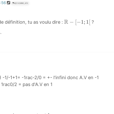
3:56
@YASMINE_AFK
R
R
−
[
−
1
;
1
[
 définition, tu as voulu dire :
?
−
.
[
−
1
;
1
[
\
) -1/-1+1= -1rac-2/0 = +- l'infini donc A.V en -1
m
= 1rac0/2 = pas d'A.V en 1
a
t
h
b