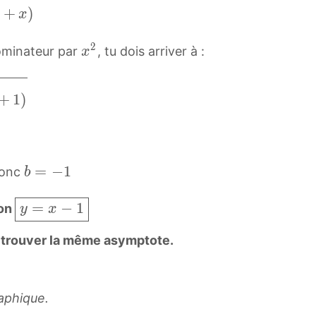
+
)
b
x
)
2
x
(
ominateur par
, tu dois arriver à :
x
2
a
x
+
+
1
)
^
b
2
)
=
a
b
=
−
1
onc
b
^
=
2
−
y
=
−
1
ion
y
x
-
1
=
b
b
is trouver la même asymptote.
x
^
=
−
2
-
1
1
\
aphique.