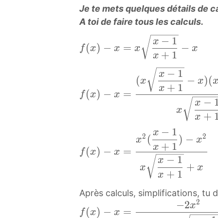
[
\
i
u
Je te mets quelques détails de ca
−
d
f
d
s
p
A toi de faire tous les calculs.
a
i
(
i
p
[
x
s
−
1
f
x
x
s
l
1
(
)
−
=
−
]
f
x
x
x
x
p
(
+
1
)
p
x
a
,
\
l
x
−
l
y
+
−
1
f
d
x
a
)
(
−
)
(
x
a
x
x
s
\
(
i
+
1
y
x
−
(
)
−
=
]
y
t
f
x
x
i
x
s
s
−
x
x
\
s
y
n
x
)
p
t
+
=
x
d
t
l
f
−
l
y
x
i
−
1
y
e
x
t
f
x
a
2
2
l
(
)
−
x
x
x
s
l
\
+
1
y
(
x
=
y
(
)
−
=
e
f
x
x
−
p
e
l
−
1
[
x
x
(
s
\
+
1
x
x
l
\
i
)
+
1
x
t
x
l
x
a
l
m
−
x
y
i
+
Après calculs, simplifications, tu d
y
i
_
x
−
l
m
2
−
2
1
f
x
s
m
{
=
(
)
−
=
1
e
f
x
x
_