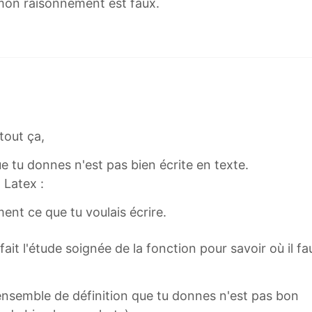
b
e mon raisonnement est faux.
{
R
}
-
[
-
1
tout ça,
;
1
e tu donnes n'est pas bien écrite en texte.
[
 Latex :
ment ce que tu voulais écrire.
fait l'étude soignée de la fonction pour savoir où il 
'ensemble de définition que tu donnes n'est pas bon