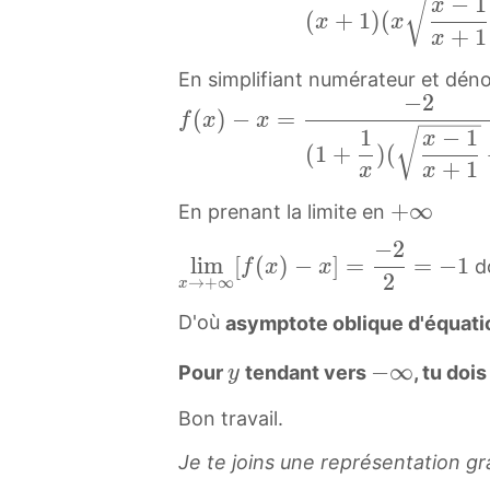
−
(
−
1
t
_
x
x
x
x
\
(
+
1
)
(
{
x
x
x
x
y
{
+
1
\
2
x
+
l
x
f
)
l
x
t
(
1
i
\
En simplifiant numérateur et dén
(
−
e
\
o
x
−
m
−
2
t
f
x
x
(
)
−
=
\
t
+
f
x
x
−
x
_
o
1
−
1
(
x
)
=
l
o
\
(
1
+
)
(
1
)
{
-
x
+
1
-
−
x
x
i
+
i
x
(
x
1
)
x
2
m
\
n
+
+
+
∞
En prenant la limite en
x
\
(
−
=
x
_
i
f
1
∞
x
t
x
−
2
x
l
x
2
{
n
t
lim
[
(
)
−
]
=
=
−
1
)
+
d
f
x
x
−
o
\
=
2
i
\
(
→
+
∞
x
x
f
y
−
\
1
+
l
−
m
s
x
\
t
}
x
i
D'où
asymptote oblique d'équat
x
\
t
2
q
+
t
y
f
2
n
+
i
-
(
x
r
1
y
−
−
∞
o
Pour
tendant vers
, tu do
y
}
(
x
f
1
n
1
1
→
t
)
y
∞
+
\
x
x
t
+
f
)
Bon travail.
+
+
{
(
-
\
d
)
−
y
x
t
}
1
∞
\
x
\
i
f
=
Je te joins une représentation gr
1
)
y
f
x
[
d
x
i
n