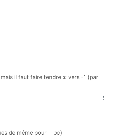
x
mais il faut faire tendre
vers -1 (par
x
x
−
−
∞
ques de même pour
)