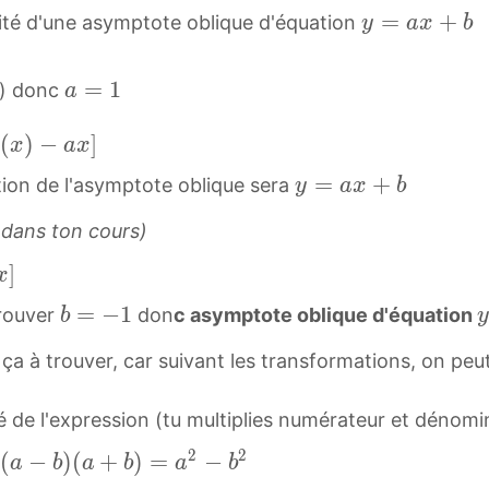
x
∞
y
=
+
ité d'une asymptote oblique d'équation
y
a
x
b
+
=
\
a
a
=
1
i
r) donc
a
=
x
n
1
+
(
)
−
]
f
x
a
x
a
b
t
y
=
+
ation de l'asymptote oblique sera
y
a
x
b
=
y
y
=
1
=
 dans ton cours)
a
a
x
]
x
x
+
+
b
=
−
1
trouver
don
c asymptote oblique d'équation
b
b
b
=
y
ue ça à trouver, car suivant les transformations, on p
−
=
1
a
ué de l'expression (tu multiplies numérateur et dénom
b
x
=
2
2
(
(
−
)
(
+
)
=
−
a
b
a
b
a
b
+
-