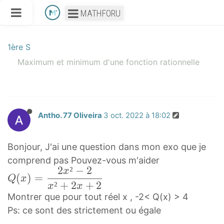
MATHFORU
1ère S
Maximum et minimum d'une fonction rationnelle
Antho. 77 Oliveira
3 oct. 2022 à 18:02
Bonjour, J'ai une question dans mon exo que je
comprend pas Pouvez-vous m'aider
2
²
−
2
x
Q
(
)
=
Q
x
²
+
2
+
2
(
x
x
Montrer que pour tout réel x , -2< Q(x) > 4
x
Ps: ce sont des strictement ou égale
)