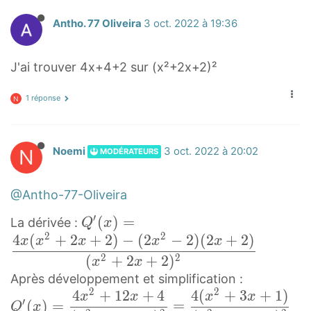
2
4
Antho. 77 Oliveira
3 oct. 2022 à 19:36
x
+
2
J'ai trouver 4x+4+2 sur (x²+2x+2)²
}
1 réponse
N
N
Noemi
3 oct. 2022 à 20:02
MODÉRATEURS
@Antho-77-Oliveira
′
Q
(
)
=
La dérivée :
Q
x
2
2
4
(
+
2
+
2
)
−
(
2
−
2
)
(
2
+
2
)
′
x
x
x
x
x
(
2
2
(
+
2
+
2
)
x
x
x
Après développement et simplification :
2
2
)
4
+
1
2
+
4
4
(
+
3
+
1
)
Q
x
x
x
x
′
(
)
=
=
Q
x