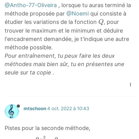
2
@Antho-77-Oliveira
, lorsque tu auras terminé la
(
Q
méthode proposée par
@Noemi
qui consiste à
x
'
Q
2
étudier les variations de la fonction
, pour
Q
(
Q
+
trouver le maximum et le minimum et déduire
x
2
l'encadrement demandée, je t'indique une autre
)
x
méthode possible.
=
+
Pour entraînement, tu peux faire les deux
\
2
méthodes mais bien sûr, tu en présentes une
d
)
seule sur ta copie .
f
2
r
Q
a
'
c
(
mtschoon
4 oct. 2022 à 10:43
{
x
4
)
x
=
Pistes pour la seconde méthode,
(
\
2