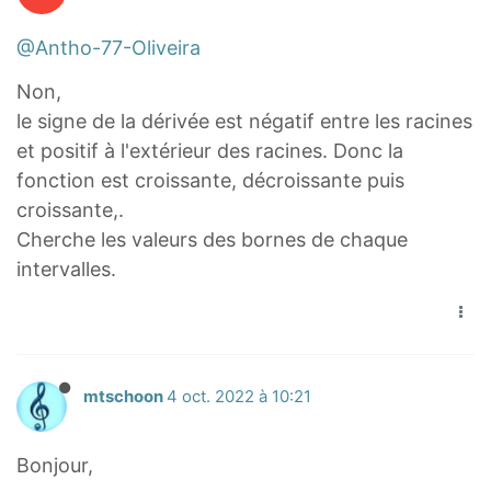
+
1
2
2
=
@Antho-77-Oliveira
)
x
0
(
+
Non,
2
2
le signe de la dérivée est négatif entre les racines
x
)
et positif à l'extérieur des racines. Donc la
+
2
fonction est croissante, décroissante puis
2
=
croissante,.
)
4
Cherche les valeurs des bornes de chaque
(
(
intervalles.
x
x
2
2
+
+
2
3
x
x
mtschoon
4 oct. 2022 à 10:21
+
+
2
1
Bonjour,
)
)