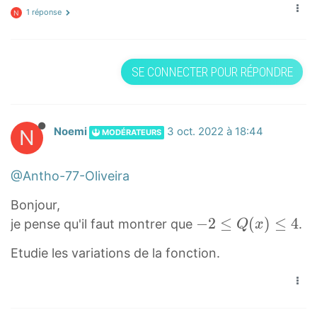
=
1 réponse
N
2
x
²
SE CONNECTER POUR RÉPONDRE
−
2
x
²
N
Noemi
3 oct. 2022 à 18:44
MODÉRATEURS
+
2
@Antho-77-Oliveira
x
+
Bonjour,
2
−
−
2
≤
(
)
≤
4
je pense qu'il faut montrer que
.
Q
x
Q
2
Etudie les variations de la fonction.
(
≤
x
Q
)
(
=
x