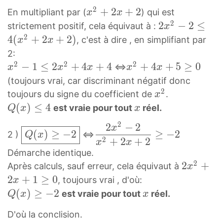
)
>
{
_
x
2
2
(
x
+
2
+
2
x
En multipliant par (
) qui est
x
x
(
0
(
{
)
−
x
2
2
+
2
2
−
2
≤
strictement positif, cela équivaut à :
2
x
x
x
Q
≤
2
)
+
2
x
2
4
(
+
2
+
2
)
x
, c'est à dire , en simplifiant par
x
x
^
^
}
4
x
=
2
2
+
2
2:
2
=
\
2
\
x
−
2
2
2
2
x
−
1
≤
2
+
4
+
4
x
+
4
+
5
≥
0
-
+
<=>
x
x
x
x
x
R
b
+
d
+
2
)
2
2
2
2
(toujours vrai, car discriminant négatif donc
o
2
f
2
≤
}
−
+
x
2
x
x
toujours du signe du coefficient de
.
x
x
x
r
x
4
{
1
4
+
+
2
Q
(
)
≤
4
x
est vraie pour tout
réel.
e
+
Q
x
x
a
^
(
(
≤
x
2
2
x
(
x
d
2
2
2
−
2
c
2
Q
2
x
x
x
2
+
\
)
^
x
(
)
≥
−
2
≥
−
2
{
≤
2 )
<=>
Q
x
{
+
(
x
2
2
+
2
+
2
^
x
x
x
5
g
^
2
)
Q
4
2
2
x
2
Démarche identique.
+
2
2
≥
t
2
≤
(
\
2
x
2
2
+
x
)
−
2
Après calculs, sauf erreur, cela équivaut à
x
+
+
0
0
}
4
x
d
^
x
+
≥
2
2
+
1
≥
0
x
, toujours vrai , d'où:
2
x
4
x
=
Q
)
f
2
2
2
−
x
+
Q
(
)
≥
−
2
x
x
est vraie pour tout
réel.
x
^
Q
x
x
\
(
\
r
-
+
2
2
2
(
x
+
+
2
d
x
l
a
D'où la conclision.
2
2
\
+
)
x
2
4
+