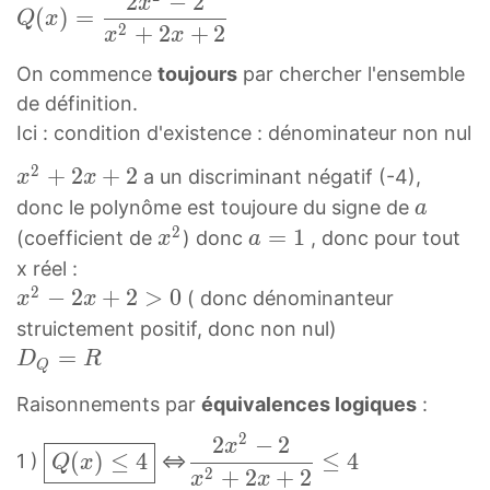
2
−
2
Q
x
x
d
(
)
=
Q
x
(
2
+
2
+
2
x
x
^
f
x
2
r
On commence
toujours
par chercher l'ensemble
)
+
a
de définition.
=
2
c
Ici : condition d'existence : dénominateur non nul
2
x
{
2
x
x
+
2
+
2
a un discriminant négatif (-4),
x
x
+
4
2
2
a
2
donc le polynôme est toujoure du signe de
a
x
−
+
a
2
x
a
=
1
)
(coefficient de
) donc
, donc pour tout
x
a
^
2
2
2
=
-
2
x réel :
x
x
x
1
(
2
x
−
2
+
2
>
0
+
( donc dénominanteur
x
x
2
+
^
a
2
2
1
struictement positif, donc non nul)
+
2
2
=
x
−
2
D
=
D
R
Q
2
x
1
^
2
x
Q
x
^
Raisonnements par
équivalences logiques
:
2
x
+
=
+
2
-
+
4
2
R
2
−
2
Q
2
x
2
+
(
)
≤
4
≤
4
1 )
<=>
Q
x
2
2
}
D
(
x
2
+
2
+
2
x
x
Q
2