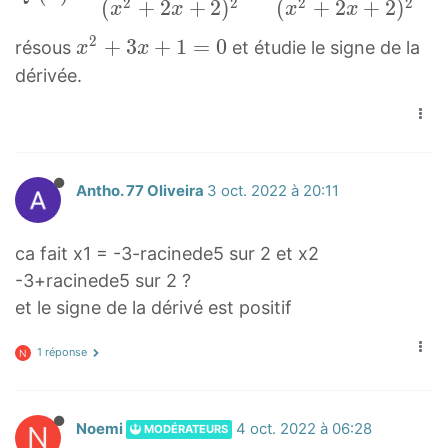
=
′
2
2
2
2
(
+
2
+
2
)
(
+
2
+
2
)
x
x
x
x
4
(
2
x
+
3
+
1
=
0
résous
et étudie le signe de la
x
x
x
x
2
dérivée.
(
)
+
x
=
3
2
4
x
+
x
+
2
2
Antho. 77 Oliveira
3 oct. 2022 à 20:11
1
x
+
=
+
1
0
ca fait x1 = -3-racinede5 sur 2 et x2
2
2
x
-3+racinede5 sur 2 ?
)
x
^
et le signe de la dérivé est positif
−
+
2
(
4
1 réponse
+
N
2
(
3
x
x
x
2
2
N
Noemi
4 oct. 2022 à 06:28
MODÉRATEURS
+
−