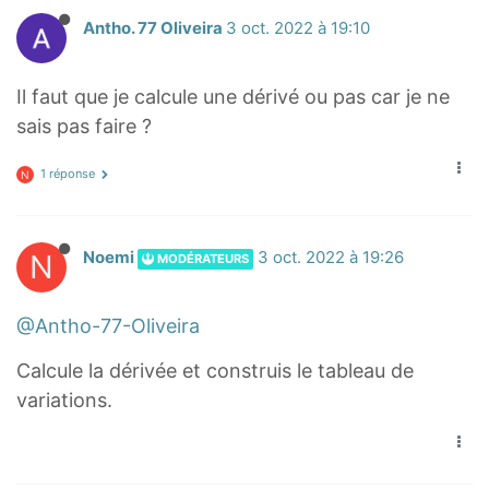
\
)
Antho. 77 Oliveira
3 oct. 2022 à 19:10
d
≤
f
4
Il faut que je calcule une dérivé ou pas car je ne
r
-
sais pas faire ?
a
2
c
\
1 réponse
N
{
l
2
e
x
q
N
Noemi
3 oct. 2022 à 19:26
MODÉRATEURS
²
Q
-
(
@Antho-77-Oliveira
2
x
}
)
Calcule la dérivée et construis le tableau de
{
\
variations.
x
l
²
e
+
q