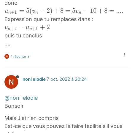
=
+
n
n
_
v
donc
5
1
=
)
1
u
=
5
(
−
2
)
+
8
=
5
−
1
0
+
8
=
.
.
.
.
_
u
v
v
+
1
n
n
n
v
=
v
=
n
2
Expression que tu remplaces dans :
n
5
n
5
+
=
v
=
+
2
v
u
+
1
+
1
n
n
v
u
−
v
1
5
n
puis tu conclus
_
n
2
_
=
v
+
....
{
+
u
0
5
_
1
n
8
_
(
1
=
1 réponse
+
u
n
v
u
1
_
=
n
n
}
{
v
−
noni elodie
7 oct. 2022 à 20:24
+
=
n
_
2
1
5
+
n
)
+
@noni-elodie
v
1
-
+
2
Bonsoir
_
}
2
8
v
n
=
=
Mais J'ai rien compris
_
5
5
Est-ce que vous pouvez le faire facilité s'il vous
{
u