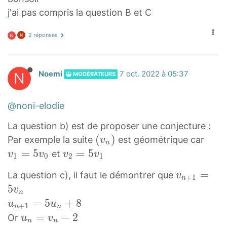
\
=
j'ai pas compris la question B et C
t
5
i
\
2 réponses
N
m
t
e
i
s
m
N
Noemi
7 oct. 2022 à 05:37
MODÉRATEURS
1
e
+
s
@noni-elodie
8
1
=
3
La question b) est de proposer une conjecture :
1
+
(
(
)
v
Par exemple la suite
est géométrique car
v
n
3
8
v
1
=
5
v
=
5
et
v
v
v
v
1
0
2
1
=
n
=
2
v
=
La question c), il faut le démontrer que
v
7
)
5
+
1
=
n
n
5
3
v
(
v
5
n
+
u
=
5
+
8
u
u
v
0
v
+
1
n
n
1
n
u
=
−
2
_
v
Or
u
v
1
n
n