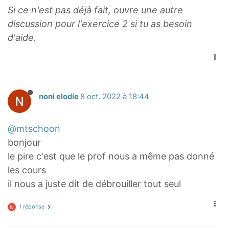
V
2
Si ce n'est pas déjà fait, ouvre une autre
_
U
discussion pour l'exercice 2 si tu as besoin
n
_
d'aide.
=
n
V
=
_
V
0
_
q
noni elodie
8 oct. 2022 à 18:44
n
^
-
n
2
@mtschoon
bonjour
le pire c'est que le prof nous a même pas donné
les cours
il nous a juste dit de débrouiller tout seul
1 réponse
N