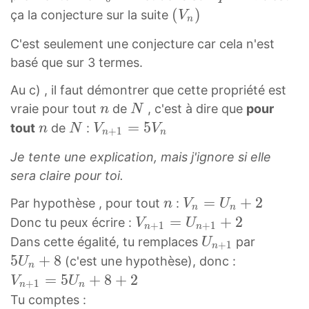
5
5
,
-
0
=
(
(
)
=
2
ça la conjecture sur la suite
V
n
V
V
V
1
=
5
V
1
=
C'est seulement une conjecture car cela n'est
0
1
2
0
3
q
n
5
7
basé que sur 3 termes.
V
V
,
+
V
=
)
V
5
_
_
V
8
_
5
(
_
Au c) , il faut démontrer que cette propriété est
1
2
3
=
0
V
0
n
N
vraie pour tout
de
, c'est à dire que
pour
n
N
=
=
V
.
=
_
=
n
N
n
N
V
=
5
tout
de
:
n
N
V
V
+
1
5
5
n
n
_
.
3
n
3
n
N
n
V
V
1
.
)
Je tente une explication, mais j'ignore si elle
,
+
_
_
,
.
sera claire pour toi.
V
1
0
1
V
_
=
n
V
=
+
2
Par hypothèse , pour tout
:
n
V
U
_
n
n
1
5
n
n
V
=
+
2
Donc tu peux écrire :
V
U
2
+
1
+
1
n
n
=
V
=
n
U
5
Dans cette égalité, tu remplaces
par
U
,
+
1
1
n
n
U
+
n
U
5
+
8
V
(c'est une hypothèse), donc :
U
5
n
V
n
1
+
n
V
=
5
+
8
+
2
_
V
U
+
1
n
n
_
+
=
1
+
n
3
Tu comptes :
{