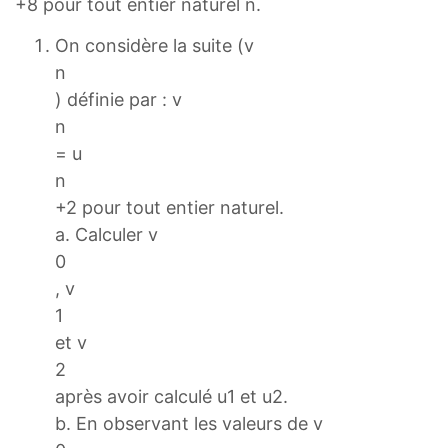
+8 pour tout entier naturel n.
On considère la suite (v
n
) définie par : v
n
= u
n
+2 pour tout entier naturel.
a. Calculer v
0
, v
1
et v
2
après avoir calculé u1 et u2.
b. En observant les valeurs de v