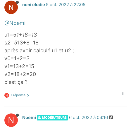
2
=
noni elodie
5 oct. 2022 à 22:05
v
.
_
.
@Noemi
0
.
=
.
u1=5
1+18=13
u
v
u2=5
13+8=18
_
_
après avoir calculé u1 et u2 ;
0
0
v0=1+2=3
+
=
v1=13+2=15
2
1
v2=18+2=20
+
c'est ça ?
2
=
1 réponse
N
.
.
.
N
Noemi
6 oct. 2022 à 06:16
MODÉRATEURS
.