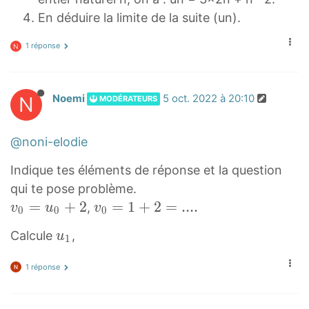
En déduire la limite de la suite (un).
1 réponse
N
N
Noemi
5 oct. 2022 à 20:10
MODÉRATEURS
@noni-elodie
Indique tes éléments de réponse et la question
qui te pose problème.
v
=
+
2
v
=
1
+
2
=
.
.
.
.
,
v
u
v
0
0
0
0
0
u
Calcule
,
u
1
=
=
1
u
1
1 réponse
u
0
+
_
+
2
1