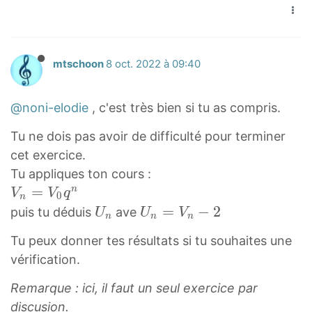
=
}
n
+
e
+
5
=
+
2
d
1
U
5
1
{
}
_
U
}
V
mtschoon
8 oct. 2022 à 09:40
+
n
_
=
_
2
+
n
5
{
@noni-elodie
, c'est très bien si tu as compris.
8
+
(
n
+
1
U
Tu ne dois pas avoir de difficulté pour terminer
+
2
0
_
1
cet exercice.
n
}
Tu appliques ton cours :
+
V
=
=
n
V
V
q
0
n
2
n
5
U
U
=
−
2
puis tu déduis
ave
U
U
V
n
n
n
)
=
V
n
n
Tu peux donner tes résultats si tu souhaites une
V
_
U
=
vérification.
0
n
_
V
q
}
n
n
Remarque : ici, il faut un seul exercice par
n
−
discusion.