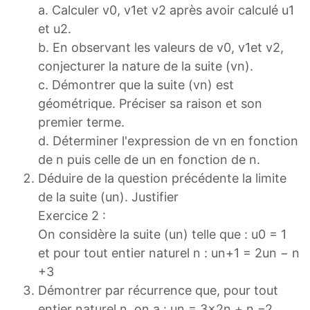
a. Calculer v0, v1et v2 après avoir calculé u1
et u2.
b. En observant les valeurs de v0, v1et v2,
conjecturer la nature de la suite (vn).
c. Démontrer que la suite (vn) est
géométrique. Préciser sa raison et son
premier terme.
d. Déterminer l'expression de vn en fonction
de n puis celle de un en fonction de n.
Déduire de la question précédente la limite
de la suite (un). Justifier
Exercice 2 :
On considère la suite (un) telle que : u0 = 1
et pour tout entier naturel n : un+1 = 2un − n
+3
Démontrer par récurrence que, pour tout
entier naturel n, on a : un = 3×2n + n −2.