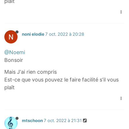
v
plaît
n
_
n
+
n
−
1
+
1
}
8
0
=
noni elodie
7 oct. 2022 à 20:28
+
u
8
_
@Noemi
=
{
Bonsoir
.
n
.
+
Mais J'ai rien compris
.
1
Est-ce que vous pouvez le faire facilité s'il vous
.
}
plaît
u
+
_
2
{
n
+
mtschoon
7 oct. 2022 à 21:31
1