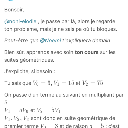
}
Bonsoir,
=
5
@noni-elodie
, je passe par là, alors je regarde
(
ton problème, mais je ne sais pa où tu bloques.
v
Peut-être que
@Noemi
t'expliquera demain.
_
n
Bien sûr, apprends avec soin
ton cours
sur les
-
suites géométriques.
2
J'explicite, si besoin :
)
+
V
=
3
,
=
1
5
V
=
7
5
Tu sais que
et
V
V
V
0
1
2
8
0
2
On passe d'un terme au suivant en multipliant par
=
=
=
5
5
3
7
V
=
5
V
=
5
v
et
V
V
V
V
,
5
1
0
2
1
1
2
V
,
,
_
sont donc en suite géométrique de
V
V
V
V
V
1
2
3
=
=
1
n
V
=
3
q
=
5
premier terme
et de raison
: c'est
V
q
1
_
0