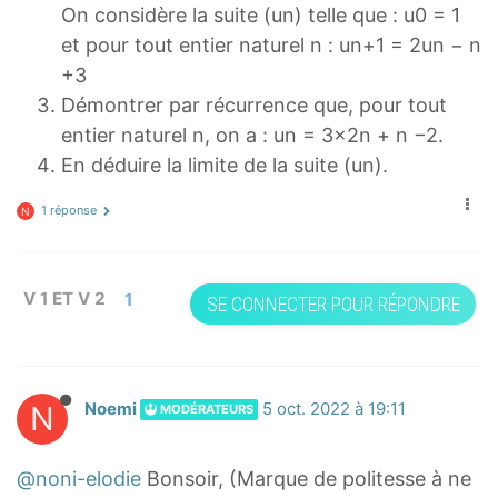
On considère la suite (un) telle que : u0 = 1
et pour tout entier naturel n : un+1 = 2un − n
+3
Démontrer par récurrence que, pour tout
entier naturel n, on a : un = 3×2n + n −2.
En déduire la limite de la suite (un).
1 réponse
N
V 1 ET V 2
1
SE CONNECTER POUR RÉPONDRE
N
Noemi
5 oct. 2022 à 19:11
MODÉRATEURS
@noni-elodie
Bonsoir, (Marque de politesse à ne