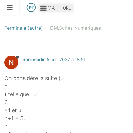
MATHFORU
Terminale (autre)
DM,Suites Numériques
noni elodie
5 oct. 2022 à 18:51
On considère la suite (u
n
) telle que : u
0
=1 et u
n+1 = 5u
n