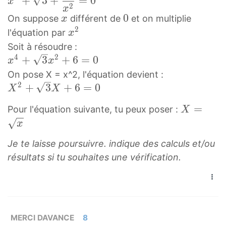
+
3
+
=
0
x
2
2
2
x
x
0
0
On suppose
différent de
et on multiplie
x
}
+
x
0
2
x
l'équation par
x
=
3
2
0
Soit à résoudre :
+
x
4
2
x
+
3
+
6
=
0
6
x
x
^
4
x
On pose X = x^2, l'équation devient :
2
+
2
2
X
+
3
+
6
=
0
X
X
3
=
2
X
=
Pour l'équation suivante, tu peux poser :
X
x
0
+
=
x
2
x
3
x
+
^
X
Je te laisse poursuivre. indique des calculs et/ou
X
6
2
+
résultats si tu souhaites une vérification.
=
=
+
6
\
0
\
=
s
x
s
0
q
^
q
X
r
4
r
^
MERCI DAVANCE
8