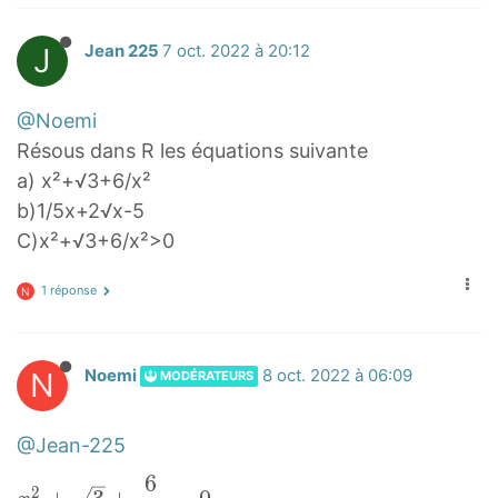
q
r
J
Jean 225
7 oct. 2022 à 20:12
t
3
@Noemi
+
Résous dans R les équations suivante
\
a) x²+√3+6/x²
d
b)1/5x+2√x-5
f
C)x²+√3+6/x²>0
r
a
1 réponse
N
c
{
6
N
Noemi
8 oct. 2022 à 06:09
MODÉRATEURS
}
{
@Jean-225
x
6
^
x
2