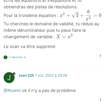
Ecris les équations et inéquations et tu
obtiendras des pistes de résolutions.
6
x
2
+
3
+
=
0
Pour la troisième équation :
x
2
2
x
Tu cherches le domaine de validité, tu réduis au
+
même dénominateur puis tu peux faire le
3
2
X
=
changement de variable :
X
x
+
=
6
Le scan va être supprimé.
x
x
2
2
2 réponses
J
X
=
=
0
x
x
J
Jean 225
7 oct. 2022 à 20:09
^
^
2
2
@Noemi
ok il n'y a pas de problème
+
\
s