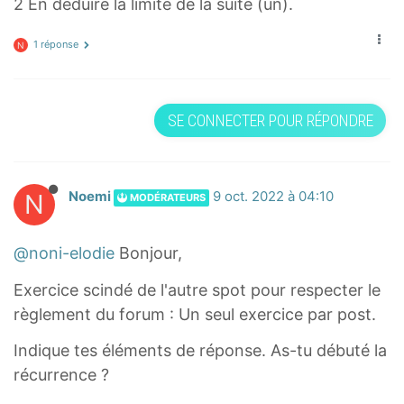
2 En déduire la limite de la suite (un).
1 réponse
N
SE CONNECTER POUR RÉPONDRE
N
Noemi
9 oct. 2022 à 04:10
MODÉRATEURS
@noni-elodie
Bonjour,
Exercice scindé de l'autre spot pour respecter le
règlement du forum : Un seul exercice par post.
Indique tes éléments de réponse. As-tu débuté la
récurrence ?