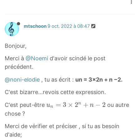
mtschoon
9 oct. 2022 à 08:47
Bonjour,
Merci à
@Noemi
d'avoir scindé le post
précédent.
@noni-elodie
, tu as écrit :
un = 3×2n + n −2.
C'est bizarre...revois cette expression.
u
=
3
×
2
+
−
2
n
C'est peut-être
ou autre
u
n
n
n
chose ?
=
Merci de vérifier et préciser , si tu as besoin
3
d'aide;
×