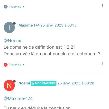
2
=
=
±
1 réponse
−
4
y
−
Maxime 174
25 janv. 2023 à 08:15
2
y
+
2
4
x
@Noemi
x
=
Le domaine de définition est [-2;2]
^
±
Donc arrivée là on peut conclure directement ?
2
\
=
s
1 réponse
N
-
q
y
r
^
t
N
Noemi
25 janv. 2023 à 08:28
MODÉRATEURS
2
{
+
4
@Maxime-174
4
-
Tu peux en déduire la conclusion.