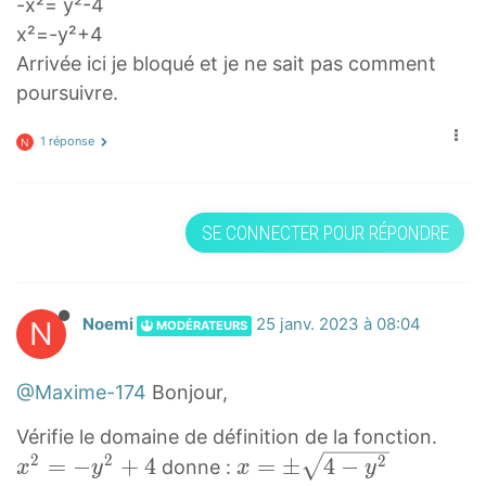
-x²= y²-4
x²=-y²+4
Arrivée ici je bloqué et je ne sait pas comment
poursuivre.
1 réponse
N
SE CONNECTER POUR RÉPONDRE
N
Noemi
25 janv. 2023 à 08:04
MODÉRATEURS
@Maxime-174
Bonjour,
Vérifie le domaine de définition de la fonction.
2
2
x
x
2
=
−
+
4
=
±
4
−
donne :
x
y
x
y