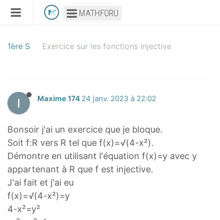
MATHFORU
1ère S
Exercice sur les fonctions injective
Maxime 174
24 janv. 2023 à 22:02
Bonsoir j'ai un exercice que je bloque.
Soit f:R vers R tel que f(x)=√(4-x²).
Démontre en utilisant l'équation f(x)=y avec y
appartenant à R que f est injective.
J'ai fait et j'ai eu
f(x)=√(4-x²)=y
4-x²=y²