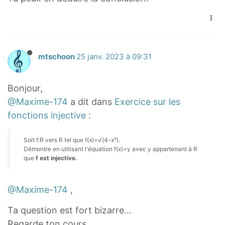
y
^
2
}
mtschoon
25 janv. 2023 à 09:31
Bonjour,
@Maxime-174
a dit dans
Exercice sur les
fonctions injective
:
Soit f:R vers R tel que f(x)=√(4-x²).
Démontre en utilisant l'équation f(x)=y avec y appartenant à R
que
f est injective.
@Maxime-174
,
Ta question est fort bizarre...
Regarde ton cours,