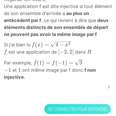
Une application f est dite injective si tout élément
de son ensemble d'arrivée a
au plus un
antécédent par f
, ce qui revient à dire que
deux
éléments distincts de son ensemble de départ
ne peuvent pas avoir la même image par f
2
f
(
)
=
4
−
Si j'ai bien lu
f
x
x
(
f
[
[
−
2
,
2
]
R
est une application de
dans
f
R
x
f
−
R
f
(
1
)
=
(
−
1
)
=
3
Par exemple,
f
f
)
2
(
−
−
1
1
1
et
ont même image par f donc
f non
=
,
1
1
1
injective.
4
2
)
-
−
]
=
1
x
[
f
2
-
(
f
2
SE CONNECTER POUR RÉPONDRE
−
(
,