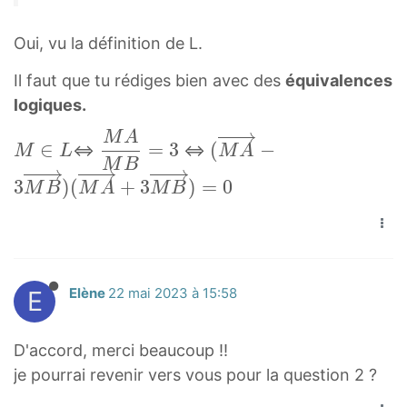
r
M
3
M
i
B
Oui, vu la définition de L.
A
g
^
}
Il faut que tu rédiges bien avec des
équivalences
h
2
^
logiques.
t
}
2
a
=
−
M
A
M
M
(
∈
=
3
(
−
<=>
<=>
M
L
M
A
r
9
9
∈
A
M
M
B
r
\
3
)
(
+
3
)
=
0
L
M
A
M
B
M
A
M
B
o
o
M
B
→
w
v
\
=
−
{
e
i
3
3
M
r
n
\
M
E
Elène
22 mai 2023 à 15:58
A
r
L
d
B
}
i
f
→
−
D'accord, merci beaucoup !!
g
r
)
3
h
je pourrai revenir vers vous pour la question 2 ?
a
(
\
t
c
M