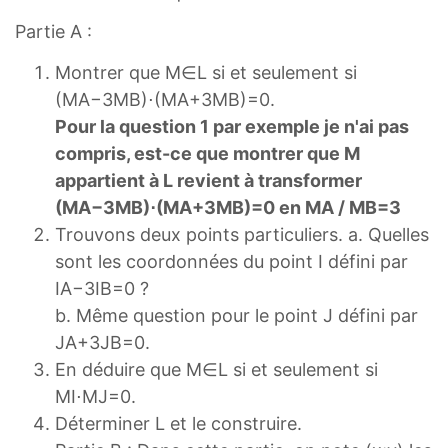
Partie A :
Montrer que M∈L si et seulement si
(MA−3MB)⋅(MA+3MB)=0.
Pour la question 1 par exemple je n'ai pas
compris, est-ce que montrer que M
appartient à L revient à transformer
(MA−3MB)⋅(MA+3MB)=0 en MA / MB​=3
Trouvons deux points particuliers. a. Quelles
sont les coordonnées du point I défini par
IA−3IB=0 ?
b. Même question pour le point J défini par
JA+3JB=0.
En déduire que M∈L si et seulement si
MI⋅MJ=0.
Déterminer L et le construire.