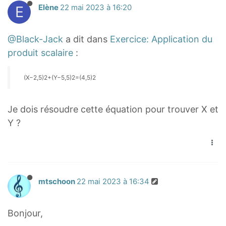
)
E
Elène
22 mai 2023 à 16:20
a
,
(
r
5
\
r
)
o
@Black-Jack
a dit dans
Exercice: Application du
o
2
v
produit scalaire
:
w
=
e
{
(
r
(X−2,5)2+(Y−5,5)2=(4,5​)2
M
4
r
B
,
i
Je dois résoudre cette équation pour trouver X et
}
5
g
Y ?
)
)
h
=
2
t
0
(
a
X
r
-
mtschoon
22 mai 2023 à 16:34
r
2
o
,
w
Bonjour,
5
{