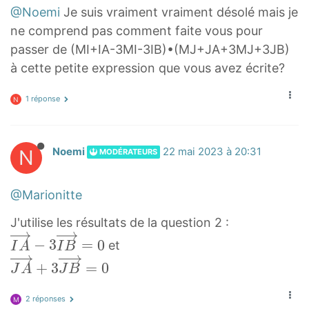
⋅
−
)
v
h
@Noemi
Je suis vraiment vraiment désolé mais je
(
3
⋅
e
t
ne comprend pas comment faite vous pour
\
I
(
r
a
passer de (MI+IA-3MI-3IB)•(MJ+JA+3MJ+3JB)
o
B
M
r
r
à cette petite expression que vous avez écrite?
v
→
J
i
r
e
)
→
g
o
1 réponse
N
r
⋅
+
h
w
r
(
3
t
{
i
M
M
a
M
N
Noemi
22 mai 2023 à 20:31
MODÉRATEURS
g
J
J
r
I
h
→
→
r
}
@Marionitte
t
+
)
o
.
a
J
=
w
\
J'utilise les résultats de la question 2 :
r
A
0
{
o
I
−
3
=
0
et
I
A
I
B
r
→
(
I
v
A
J
+
3
=
0
o
J
A
J
B
+
\
A
e
→
A
w
3
o
}
r
−
→
2 réponses
M
{
M