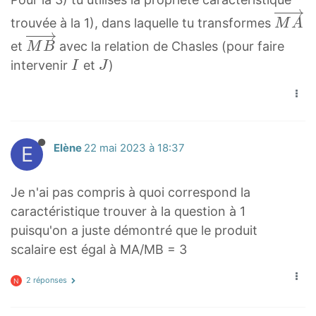
e
M
trouvée à la 1), dans laquelle tu transformes
r
M
A
A
M
r
et
avec la relation de Chasles (pour faire
M
B
→
B
i
I
J
intervenir
et
)
I
J
\
→
g
I
J
o
\
h
v
o
t
e
v
a
r
E
Elène
22 mai 2023 à 18:37
e
r
r
r
r
i
r
o
Je n'ai pas compris à quoi correspond la
g
i
w
caractéristique trouver à la question à 1
h
g
{
puisqu'on a juste démontré que le produit
t
h
0
scalaire est égal à MA/MB = 3
a
t
}
r
a
2 réponses
N
r
r
o