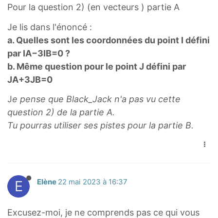
)
Pour la question 2) (en vecteurs ) partie A
M
^
A
Je lis dans l'énoncé :
2
}
a. Quelles sont les coordonnées du point I défini
+
+
par IA−3IB=0 ?
(
3
b. Même question pour le point J défini par
Y
\
JA+3JB=0
-
o
5
v
J
e pense que Black_Jack n'a pas vu cette
,
e
question 2) de la partie A.
5
r
Tu pourras utiliser ses pistes pour la partie B.
)
r
^
i
2
g
=
h
E
Elène
22 mai 2023 à 16:37
(
t
\
a
s
r
Excusez-moi, je ne comprends pas ce qui vous