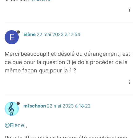
i
g
h
t
E
Elène
22 mai 2023 à 17:54
a
r
r
Merci beaucoup!! et désolé du dérangement, est-
o
ce que pour la question 3 je dois procéder de la
w
même façon que pour la 1 ?
{
I
B
}
mtschoon
22 mai 2023 à 18:22
=
\
o
@Elène
,
v
Pour la 3) tu utilises la propriété caractéristique