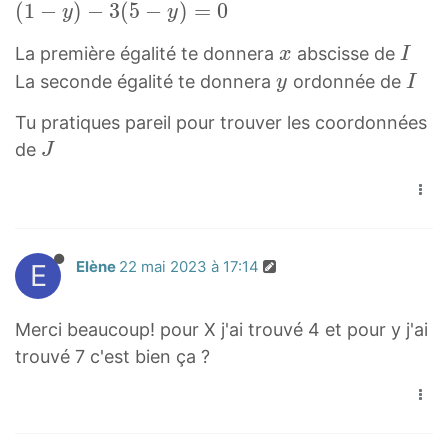
−
v
5
−
(
(
1
−
)
−
3
(
5
−
)
=
0
y
y
x
r
−
3
e
−
2
1
,
r
y
x
I
I
La première égalité te donnera
abscisse de
x
I
r
y
−
−
y
i
)
x
I
B
y
I
r
)
La seconde égalité te donnera
ordonnée de
y
I
x
y
)
g
(
→
y
I
i
(
)
)
Tu pratiques pareil pour trouver les coordonnées
h
-
=
g
2
−
−
J
de
t
2
J
0
h
-
3
3
J
a
-
→
t
x
(
(
r
x
\
a
,
2
5
r
,
o
r
5
−
−
o
1
v
r
-
x
E
Elène
22 mai 2023 à 17:14
y
w
-
e
o
y
)
)
{
y
r
w
)
=
=
Merci beaucoup! pour X j'ai trouvé 4 et pour y j'ai
I
)
r
{
0
0
trouvé 7 c'est bien ça ?
A
i
I
(
(
}
g
B
-
1
h
}
2
-
t