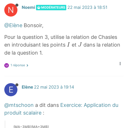
r
w
o
N
Noemi
22 mai 2023 à 18:51
MODÉRATEURS
{
w
M
{
@Elène
Bonsoir,
A
M
}
B
Pour la question 3, utilise la relation de Chasles
I
J
}
en introduisant les points
et
dans la relation
I
J
I
J
de la question 1.
1 réponse
M
E
Elène
22 mai 2023 à 19:14
@mtschoon
a dit dans
Exercice: Application du
produit scalaire
:
(MA−3MB)(MA+3MB)