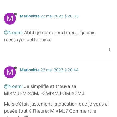
v
−
r
3
+
M
J
e
3
i
I
3
A
→
r
\
g
B
J
M
Marionitte
22 mai 2023 à 20:33
}
+
r
o
h
→
B
+
3
i
v
t
=
→
3
@Noemi
Ahhh je comprend merciii je vais
J
g
e
a
0
=
\
réessayer cette fois ci
B
h
r
r
\
0
o
→
t
r
r
o
\
v
)
a
i
o
v
o
e
=
r
g
w
e
v
r
0
r
h
{
r
M
Marionitte
22 mai 2023 à 20:44
e
r
(
o
t
M
r
r
i
\
w
a
J
i
r
g
@Noemi
Je simplifie et trouve sa:
o
{
r
}
g
i
h
MI×MJ+MI×3MJ-3MI×MJ-3MI×3MJ
v
M
r
=
h
g
t
e
I
o
0
t
Mais c'était justement la question que je vous ai
h
a
r
}
w
a
posée tout à l'heure: MI×MJ? Comment le
t
r
r
−
{
r