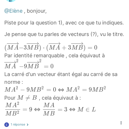
@Elène
, bonjour,
Piste pour la question 1), avec ce que tu indiques.
Je pense que tu parles de vecteurs (?), vu le titre.
(
(
−
3
)
⋅
(
+
3
)
=
0
M
A
M
B
M
A
M
B
M
M
Par identité remarquable , cela équivaut à
A
2
2
A
−
9
=
0
M
A
M
B
→
→
La carré d'un vecteur étant égal au carré de sa
−
2
norme :
3
−
2
2
2
2
M
−
9
=
0
M
=
9
<=>
M
M
A
M
B
M
A
M
B
9
A
A
M

=
B
Pour
, cela équivaut à :
M
B
M
2
2
2
≠
→
M
M
M
M
A
M
A
B
=
9
=
3
∈
<=>
<=>
M
L
−
=
B
)
A
A
∈
2
M
B
M
B
→
9
9
M
⋅
2
M
L
2
1 réponse
E
M
M
\
(
M
B
M