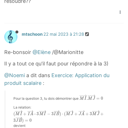
résoudre??
a
r
i
3
M
r
r
o
g
\
I
o
r
w
h
o
}
w
o
{
t
v
-
{
w
M
a
mtschoon
22 mai 2023 à 21:28
e
3
I
{
B
r
r
\
A
J
}
r
r
o
}
Re-bonsoir
@Elène
/@Marionitte
A
)
o
i
v
-
}
=
Il y a tout ce qu'il faut pour répondre à la 3)
w
g
e
3
+
0
{
h
r
\
@Noemi
a dit dans
Exercice: Application du
3
M
t
r
o
\
produit scalaire
:
I
a
i
v
o
}
r
g
e
M
v
.
=
0
Pour la question 3, tu dois démontrer que
M
I
M
J
+
r
h
I
r
e
→
La relation:
\
o
t
r
.
r
(
(
+
−
3
−
3
)
⋅
(
+
+
3
+
M
I
I
A
M
I
I
B
M
J
J
A
M
J
o
w
a
M
i
M
r
3
)
=
0
J
J
B
I
v
{
r
g
devient
→
→