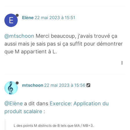
=
B
B
n
M
B
=
\
0
2
2
e
A
2
3
i
\
E
Elène
22 mai 2023 à 15:51
=
M
B
→
=
\
n
o
0
A
+
9
d
L
v
M
^
@mtschoon
Merci beaucoup, j'avais trouvé ça
3
\
f
e
A
2
M
aussi mais je sais pas si ça suffit pour démontrer
d
r
r
^
=
B
f
a
que M appartient à L.
r
2
9
→
r
c
i
-
M
)
a
{
g
9
B
=
c
M
h
M
^
0
{
A
t
mtschoon
22 mai 2023 à 15:56
B
2
(
M
}
a
^
\
A
{
r
2
@Elène
a dit dans
Exercice: Application du
o
^
M
r
=
produit scalaire
:
v
2
B
o
0
e
}
}
w
L des points M distincts de B tels que MA / MB​=3.
r
{
=
{