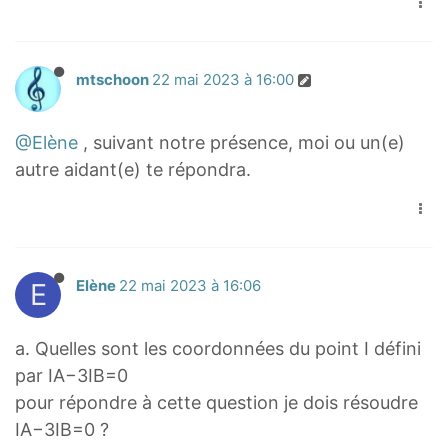
o
a
{
A
v
r
M
→
e
r
A
+
mtschoon
22 mai 2023 à 16:00
r
o
}
3
r
w
{
M
i
@Elène
, suivant notre présence, moi ou un(e)
{
M
B
g
autre aidant(e) te répondra.
M
B
→
h
B
}
)
t
}
=
=
a
^
3
0
r
2
(
E
Elène
22 mai 2023 à 16:06
r
=
\
o
0
o
w
a. Quelles sont les coordonnées du point I défini
v
{
par IA−3IB=0
e
M
pour répondre à cette question je dois résoudre
r
B
IA−3IB=0 ?
r