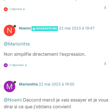
→
−
1 réponse
N
+
3
3
I
M
B
N
Noemi
22 mai 2023 à 19:47
MODÉRATEURS
B
→
→
)
)
@Marionitte
⋅
=
(
Non simplifie directement l'expression.
0
M
(
J
2 réponses
M
\
→
o
+
v
J
M
Marionitte
22 mai 2023 à 19:50
e
A
r
→
@Noemi
Daccord mercii je vais essayer et je vous
r
+
dirai si ce que j'obtiens convient
i
3