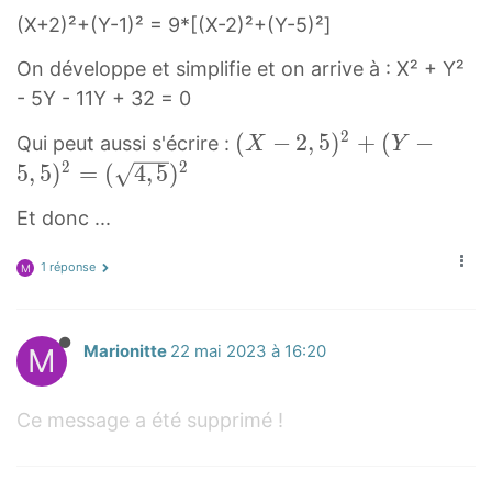
v
(X+2)²+(Y-1)² = 9*[(X-2)²+(Y-5)²]
w
e
{
r
On développe et simplifie et on arrive à : X² + Y²
M
r
- 5Y - 11Y + 32 = 0
A
i
2
}
(
(
−
2
,
5
)
+
(
−
Qui peut aussi s'écrire :
X
Y
g
+
X
2
2
5
,
5
)
=
(
4
,
5
)
h
3
−
t
Et donc ...
\
2
a
o
,
r
1 réponse
M
v
5
r
e
)
o
r
2
w
M
Marionitte
22 mai 2023 à 16:20
r
+
{
i
(
M
Ce message a été supprimé !
g
Y
B
h
−
}
t
5