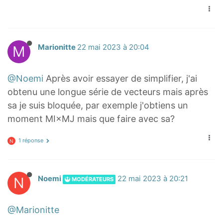
g
M
h
J
t
→
a
+
M
Marionitte
22 mai 2023 à 20:04
r
3
r
J
@Noemi
Après avoir essayer de simplifier, j'ai
o
B
obtenu une longue série de vecteurs mais après
w
→
sa je suis bloquée, par exemple j'obtiens un
{
)
moment MI×MJ mais que faire avec sa?
M
=
A
0
1 réponse
N
}
(
−
\
3
o
N
Noemi
22 mai 2023 à 20:21
MODÉRATEURS
\
v
o
e
@Marionitte
v
r