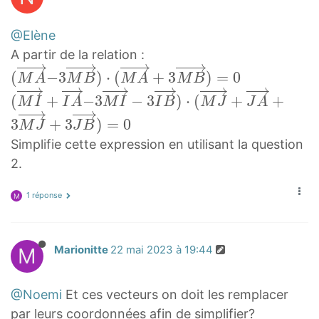
@Elène
A partir de la relation :
(
(
−
3
)
⋅
(
+
3
)
=
0
M
A
M
B
M
A
M
B
M
(
(
+
−
3
−
3
)
⋅
(
+
+
M
I
I
A
M
I
I
B
M
J
J
A
A
M
3
+
3
)
=
0
M
J
J
B
→
I
Simplifie cette expression en utilisant la question
−
→
2.
3
+
M
I
1 réponse
M
B
A
→
→
)
−
M
Marionitte
22 mai 2023 à 19:44
⋅
3
(
M
M
@Noemi
Et ces vecteurs on doit les remplacer
I
A
par leurs coordonnées afin de simplifier?
→