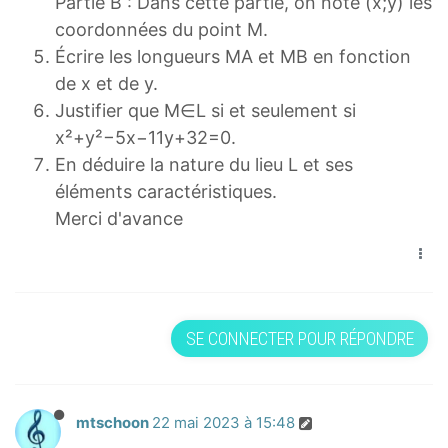
Partie B : Dans cette partie, on note (x;y) les
coordonnées du point M.
Écrire les longueurs MA et MB en fonction
de x et de y.
Justifier que M∈L si et seulement si
x²+y²−5x−11y+32=0.
En déduire la nature du lieu L et ses
éléments caractéristiques.
Merci d'avance
SE CONNECTER POUR RÉPONDRE
mtschoon
22 mai 2023 à 15:48