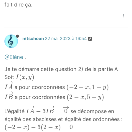
q
r
fait dire ça.
r
o
t
w
{
{
4
M
mtschoon
22 mai 2023 à 16:54
,
B
5
}
}
@Elène
,
)
)
=
Je te démarre cette question 2) de la partie A
^
0
I
(
,
)
Soit
I
x
y
2
(
I
(
(
−
2
−
,
1
−
)
a pour coordonnées
I
A
x
y
x
A
−
I
(
(
2
−
,
5
−
)
a pour coordonnées
I
B
x
y
,
→
2
B
2
y
\
−
I
→
−
−
3
=
0
L'égalité
se décompose en
I
A
I
B
)
o
x
A
\
x
égalité des abscisses et égalité des ordonnées :
I
v
,
→
o
,
(
(
−
2
−
)
−
3
(
2
−
)
=
0
x
x
(
e
1