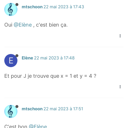
-
y
a
mtschoon
22 mai 2023 à 17:43
x
)
r
)
-
r
-
3
Oui
@Elène
, c'est bien ça.
o
3
(
w
(
5
{
2
-
I
-
y
A
E
Elène
22 mai 2023 à 17:48
x
)
}
)
=
-
=
0
Et pour J je trouve que x = 1 et y = 4 ?
3
0
\
o
v
e
mtschoon
22 mai 2023 à 17:51
r
r
C'est bon
@Elène