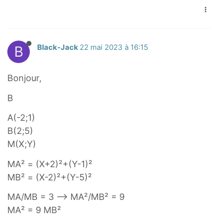
}
i
)
g
⋅
h
(
t
B
Black-Jack
22 mai 2023 à 16:15
\
a
o
r
v
Bonjour,
r
e
o
B
r
w
r
A(-2;1)
{
i
B(2;5)
M
g
M(X;Y)
A
h
}
MA² = (X+2)²+(Y-1)²
t
-
MB² = (X-2)²+(Y-5)²
a
3
r
\
MA/MB = 3 --> MA²/MB² = 9
r
o
MA² = 9 MB²
o