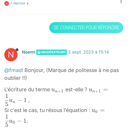
1 réponse
N
SE CONNECTER POUR RÉPONDRE
N
Noemi
3 sept. 2023 à 15:14
MODÉRATEURS
@fmadi
Bonjour, (Marque de politesse à ne pas
oublier !!)
u
u
=
L'écriture du terme
est-elle ?
u
u
+
1
+
1
n
n
1
n
n
−
1
,
u
n
5
+
+
u
=
Si c'est le cas, tu résous l'équation :
u
1
1
0
1
0
u
=
−
1
.
u
0
5
=
_
1