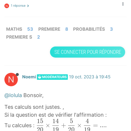
1 réponse
N
MATHS
53
PREMIERE
8
PROBABILITÉS
3
PREMIERE S
2
SE CONNECTER POUR RÉPONDRE
N
Noemi
19 oct. 2023 à 19:45
MODÉRATEURS
@lolula
Bonsoir,
Tes calculs sont justes. ,
Si la question est de vérifier l'affirmation :
1
5
1
4
5
4
1
×
+
×
=
.
.
.
.
Tu calcules :
2
0
1
9
2
0
1
9
5