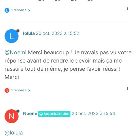
2
1 réponse
L
0
×
1
L
lolula
20 oct. 2023 à 15:52
4
1
@Noemi
Merci beaucoup ! Je n’avais pas vu votre
9
réponse avant de rendre le devoir mais ça me
+
rassure tout de même, je pense l’avoir réussi !
5
Merci
2
0
1 réponse
N
×
4
1
N
Noemi
20 oct. 2023 à 15:54
MODÉRATEURS
9
=
@lolula
.