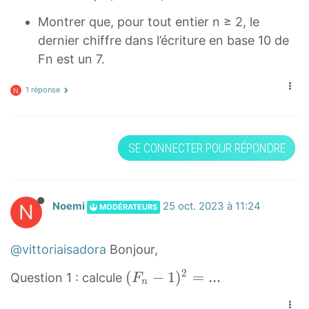
Montrer que, pour tout entier n ≥ 2, le
dernier chiffre dans l’écriture en base 10 de
Fn est un 7.
1 réponse
N
SE CONNECTER POUR RÉPONDRE
N
Noemi
25 oct. 2023 à 11:24
MODÉRATEURS
@vittoriaisadora
Bonjour,
2
(
(
−
1
)
=
.
.
.
Question 1 : calcule
F
n
F