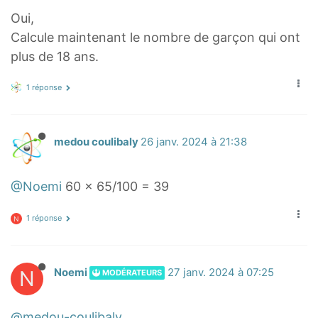
i
Oui,
m
Calcule maintenant le nombre de garçon qui ont
e
plus de 18 ans.
s
\
1 réponse
d
f
r
medou coulibaly
26 janv. 2024 à 21:38
a
c
@Noemi
60 × 65/100 = 39
{
4
1 réponse
N
0
}
{
N
Noemi
27 janv. 2024 à 07:25
MODÉRATEURS
1
0
@medou-coulibaly