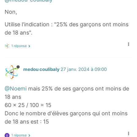
0
}
Non,
=
Utilise l'indication : "25% des garçons ont moins
.
de 18 ans".
.
.
1 réponse
medou coulibaly
27 janv. 2024 à 09:00
@Noemi
mais 25% de ses garçons ont moins de
18 ans
60 × 25 / 100 = 15
Donc le nombre d'élèves garçons qui ont moins
de 18 ans est : 15
1 réponse
B