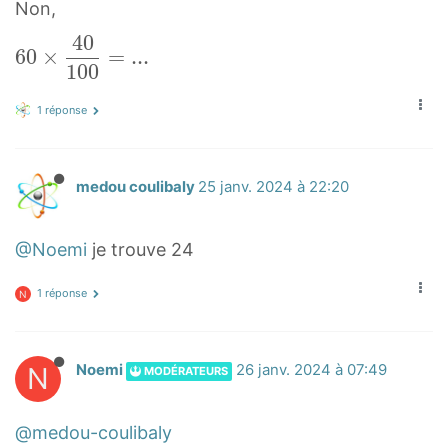
Non,
4
0
6
6
0
×
=
.
.
.
1
0
0
0
×
1 réponse
4
0
1
medou coulibaly
25 janv. 2024 à 22:20
0
0
@Noemi
je trouve 24
=
.
1 réponse
N
.
.
6
N
Noemi
26 janv. 2024 à 07:49
MODÉRATEURS
0
\
@medou-coulibaly
t