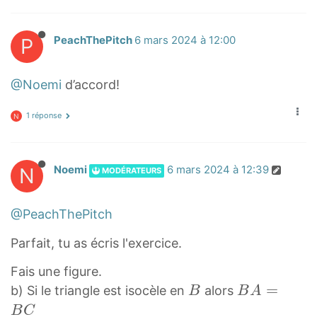
P
PeachThePitch
6 mars 2024 à 12:00
@Noemi
d’accord!
1 réponse
N
N
Noemi
6 mars 2024 à 12:39
MODÉRATEURS
@PeachThePitch
Parfait, tu as écris l'exercice.
Fais une figure.
B
B
=
b) Si le triangle est isocèle en
alors
B
B
A
B
A
B
C