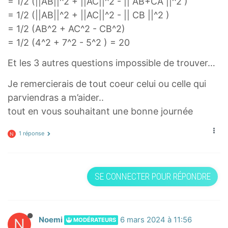
= 1/2 (||AB||^2 + ||AC||^2 - || AB+CA ||^2 )
= 1/2 (||AB||^2 + ||AC||^2 - || CB ||^2 )
= 1/2 (AB^2 + AC^2 - CB^2)
= 1/2 (4^2 + 7^2 - 5^2 ) = 20
Et les 3 autres questions impossible de trouver…
Je remercierais de tout coeur celui ou celle qui
parviendras a m’aider..
tout en vous souhaitant une bonne journée
1 réponse
N
SE CONNECTER POUR RÉPONDRE
N
Noemi
6 mars 2024 à 11:56
MODÉRATEURS