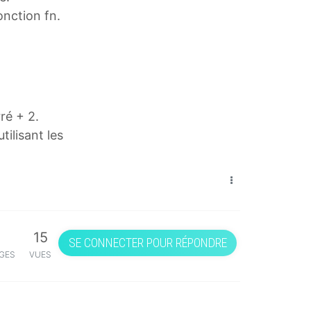
onction fn.
ré + 2.
tilisant les
15
SE CONNECTER POUR RÉPONDRE
GES
VUES