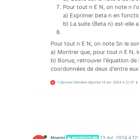
Pour tout n E N, on note n l
a) Exprimer beta n en foncti
b) La suite (Beta n) est-elle 
Pour tout n E N, on note Sn le so
a) Montrer que, pour tout n E N, le
b) Bonus; retrouver l'équation de 
coordonnées de deux d'entre eux
1 réponse
Dernière réponse
13 avr. 2024 à 12:37
N
Noemi
13 avr. 2024 à 12
MODÉRATEURS