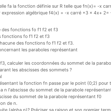
elle fa la fonction définie sur R telle que fn(x)= -x c
r expression algébrique f4(x) = -x carré +3 x 4x+ 2
 des fonctions fo f1 f2 et f3
 fonctions fo f1 f2 et f3
chacune des fonctions fo f1 f2 et f3.
oncernant les paraboles représentant
t f3, calculer les coordonnées du sommet de la parabo
rant les abscisses des sommets ?
l
sentant la fonction fn passe par le point (0;2) pour 
ha n l'abscisse du sommet de la parabole représentant
bscisse du sommet de la parabole représentant f0
ion de n.
suite (alpha n)? Préciser sa raison et son premier term