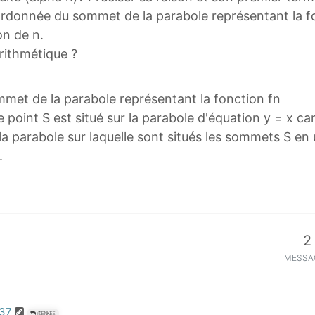
'ordonnée du sommet de la parabole représentant la f
on de n.
arithmétique ?
mmet de la parabole représentant la fonction fn
 point S est situé sur la parabole d'équation y = x car
la parabole sur laquelle sont situés les sommets S en u
.
2
MESSA
:37
@ENKEE