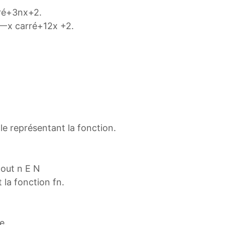
arré+3nx+2.
= 一x carré+12x +2.
le représentant la fonction.
tout n E N
 la fonction fn.
e.