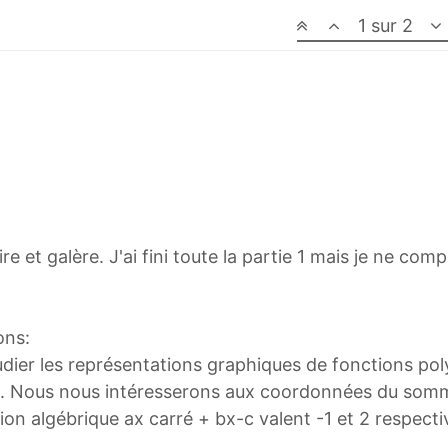
1 sur 2
ire et galère. J'ai fini toute la partie 1 mais je ne co
ons:
tudier les représentations graphiques de fonctions 
es. Nous nous intéresserons aux coordonnées du somm
sion algébrique ax carré + bx-c valent -1 et 2 respect