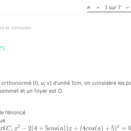
1 sur 7
s et coniques
es
orthonormé (0; u; v) d'unité 1cm, on considère les poi
n sommet et un foyer est O.
 de l’énoncé
que
2
2
z
€
z
−
2
(
4
+
5
(
)
)
+
(
4
(
)
+
5
)
=
,
z
C
z
c
o
s
a
z
c
o
s
a