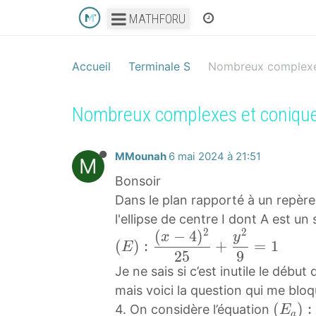
MATHFORU
Accueil
Terminale S
Nombreux complexe
Nombreux complexes et coniqu
MMounah
6 mai 2024 à 21:51
M
Bonsoir
Dans le plan rapporté à un repère 
l'ellipse de centre I dont A est u
2
2
(
−
4
)
(
x
y
(
)
:
+
=
1
E
E
2
5
9
Je ne sais si c’est inutile le début
)
mais voici la question qui me blo
:
(
(
)
:
(
4. On considère l’équation
E
a