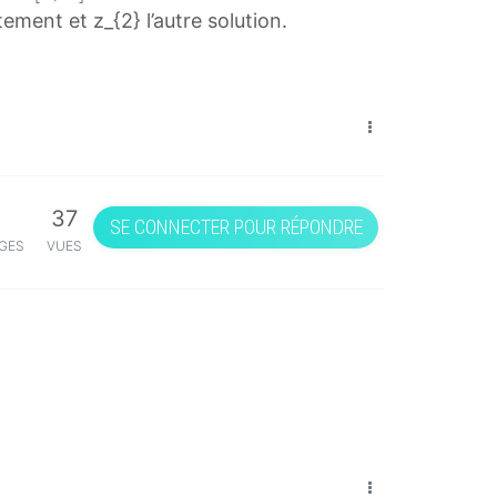
€
tement et z_{2} l’autre solution.
[
0
;
π
]
a
37
€
SE CONNECTER POUR RÉPONDRE
[
GES
VUES
0
;
\
p
i
]