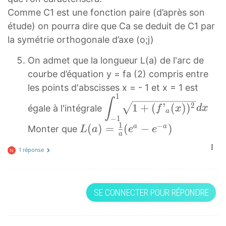
a
Comme C1 est une fonction paire (d’après son
x
étude) on pourra dire que Ca se deduit de C1 par
+
la symétrie orthogonale d’axe (o;j)
e
On admet que la longueur L(a) de l'arc de
−
courbe d’équation y = fa (2) compris entre
a
les points d'abscisses x = - 1 et x = 1 est
x
1
∫
1
∫
2
2
1
+
(
’
(
)
)
égale à l'intégrale
f
x
d
x
−
+
a
a
−
1
1
(
1
−
L
(
)
=
(
−
)
a
a
Monter que
f
L
a
e
e
a
1
f
(
a
1 réponse
\
’
N
a
(
d
a
)
x
i
(
=
)
s
x
SE CONNECTER POUR RÉPONDRE
1
=
p
)
a
\
l
)
(
d