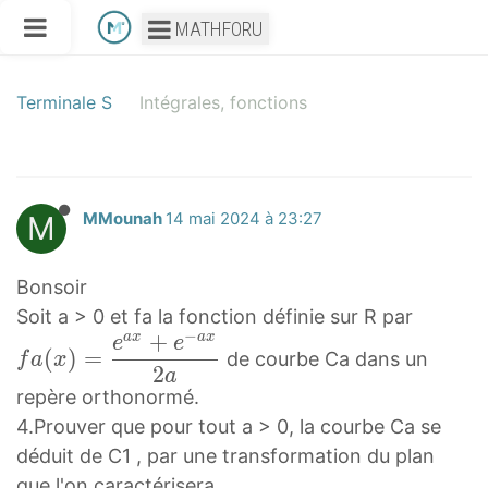
MATHFORU
Terminale S
Intégrales, fonctions
M
MMounah
14 mai 2024 à 23:27
Bonsoir
f
Soit a > 0 et fa la fonction définie sur R par
−
+
a
x
a
x
a
e
e
(
)
=
de courbe Ca dans un
f
a
x
(
2
a
repère orthonormé.
x
4.Prouver que pour tout a > 0, la courbe Ca se
)
=
déduit de C1 , par une transformation du plan
e
que l'on caractérisera.