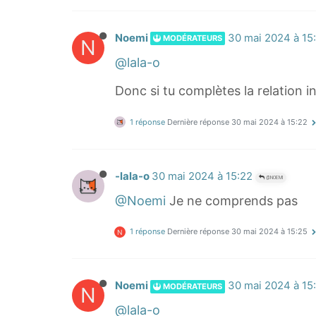
x
t
p
l
}
{
s
n
)
l
Noemi
30 mai 2024 à 15
MODÉRATEURS
i
N
(
^
o
l
@lala-o
−
{
g
o
x
Donc si tu complètes la relation in
l
_
n
)
o
{
l
1 réponse
Dernière réponse
30 mai 2024 à 15:22
g
-
n
_
x
x
{
}
2
-lala-o
30 mai 2024 à 15:22
@NOEMI
-
(
=
@Noemi
Je ne comprends pas
x
3
.
}
(
.
1 réponse
Dernière réponse
30 mai 2024 à 15:25
N
1
1
.
}
-
l
2
o
Noemi
30 mai 2024 à 15
MODÉRATEURS
N
^
g
@lala-o
{