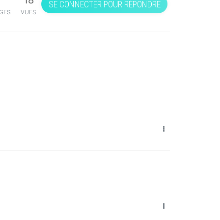
18
SE CONNECTER POUR RÉPONDRE
GES
VUES