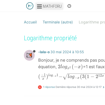
MATHFORU
Accueil
Terminale (autre)
Logarithme pr
Logarithme propriété
-lala-o
30 mai 2024 à 10:55
Bonjour, je ne comprends pas po
2
2
(
−
)
équation,
=1 est faux
l
o
g
x
2
x
l
−
1
1
(
−
1
2
(
)
−
(
3
(
1
−
2
l
o
g
x
l
o
g
−
x
−
o
x
x
−
l
g
1 réponse
Dernière réponse
30 mai 2024 à 12:17
1
o
N
x
x
g
2
)
−
(