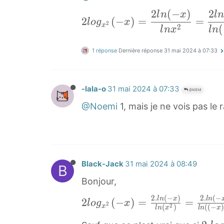
_
1
2
(
−
)
2
2
l
n
x
l
n
{
2
(
−
)
=
=
l
o
g
x
2
2
x
2
l
(
l
n
x
l
n
x
x
o
^
}
1 réponse
Dernière réponse
31 mai 2024 à 07:33
g
2
)
x
}
)
2
(
}
-lala-o
31 mai 2024 à 07:33
@NOEMI
(
-
−
@Noemi
1, mais je ne vois pas le
x
x
)
)
=
=
\
2
d
Black-Jack
31 mai 2024 à 08:49
B
l
f
Bonjour,
n
r
(
2
.
(
−
)
2
.
(
−
a
2
l
n
x
l
n
2
(
−
)
=
=
l
o
g
x
2
x
2
(
)
(
(
−
)
l
n
x
l
n
x
−
c
l
x