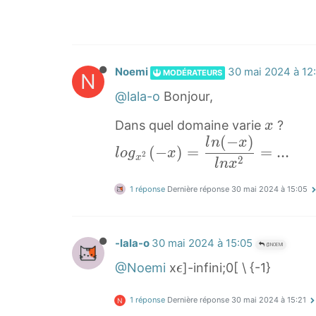
l
x
−
o
(
x
g
3
)
−
(
2
Noemi
30 mai 2024 à 12
MODÉRATEURS
N
x
1
l
1
−
@lala-o
Bonjour,
o
(
2
g
x
Dans quel domaine varie
?
x
\
1
_
(
−
)
x
l
l
n
x
f
2
(
−
)
=
=
.
.
.
l
o
g
x
2
{
x
2
o
l
n
x
r
x
x
g
a
)
1 réponse
Dernière réponse
30 mai 2024 à 15:05
^
x
c
)
2
2
{
-
}
(
-
\
-lala-o
30 mai 2024 à 15:05
@NOEMI
(
−
1
s
ϵ
-
@Noemi
x
]-infini;0[ \ {-1}
ϵ
x
}
q
\
x
)
{
r
1 réponse
Dernière réponse
30 mai 2024 à 15:21
e
N
)
=