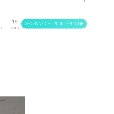
7
19
SE CONNECTER POUR RÉPONDRE
GES
VUES