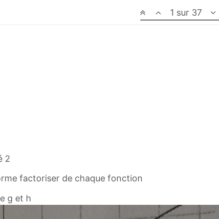
1 sur 37
é 2
forme factoriser de chaque fonction
e g et h