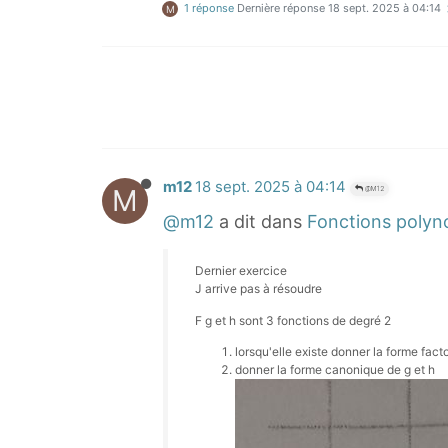
1 réponse
Dernière réponse
18 sept. 2025 à 04:14
M
m12
18 sept. 2025 à 04:14
M
@M12
@m12
a dit dans
Fonctions polyn
Dernier exercice
J arrive pas à résoudre
F g et h sont 3 fonctions de degré 2
lorsqu'elle existe donner la forme fac
donner la forme canonique de g et h