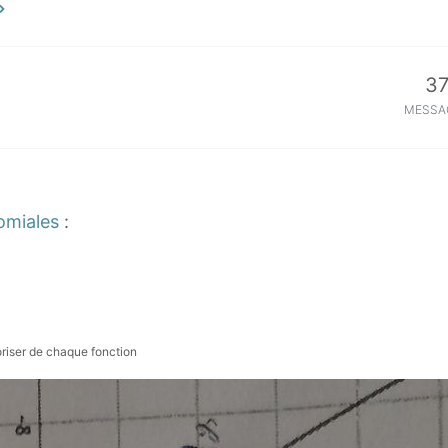
3
MESSA
omiales
:
toriser de chaque fonction