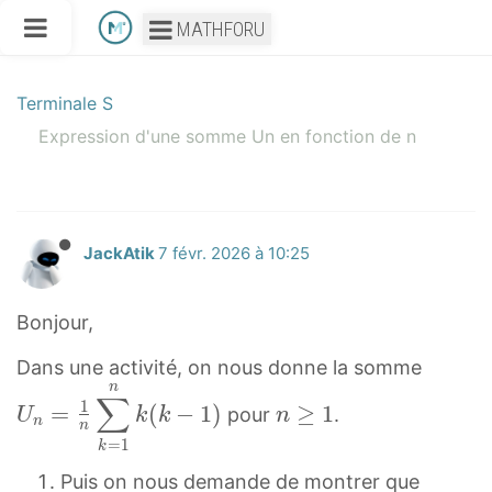
MATHFORU
Terminale S
Expression d'une somme Un en fonction de n
JackAtik
7 févr. 2026 à 10:25
Bonjour,
U
Dans une activité, on nous donne la somme
n
n
n
∑
1
=
(
−
1
)
≥
1
pour
.
U
k
k
n
=
≥
n
n
=
1
1
k
1
n
U
n
Puis on nous demande de montrer que