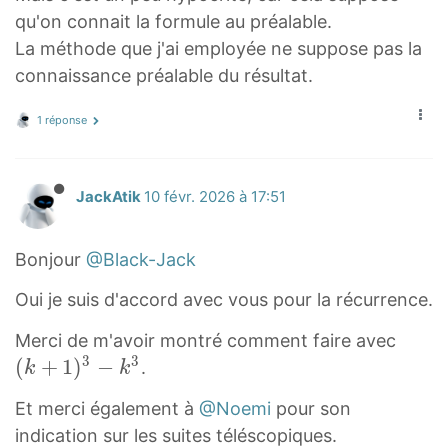
3
k
3
n
+
2
k
3
r
}
n
2
1
1
=
y
k
qu'on connait la formule au préalable.
n
+
-
^
\
^
)
)
a
{
+
\
)
)
n
l
=
La méthode que j'ai employée ne suppose pas la
^
3
1
2
f
1
2
=
c
2
3
t
(
^
e
1
)
connaissance préalable du résultat.
n
^
+
r
-
+
3
{
}
6
i
2
3
\
}
k
^
3
n
a
\
3
.
n
.
^
m
n
+
1 réponse
s
^
d
2
)
}
c
3
.
\
(
n
i
e
+
3
u
n
+
+
{
{
s
\
S
n
^
s
1
n
p
m
k
3
(
6
3
f
i
+
2
l
(
JackAtik
10 févr. 2026 à 17:51
)
^
_
n
3
}
n
a
r
g
1
+
n
}
2
y
{
+
^
(
a
m
)
\
s
+
{
+
k
1
3
Bonjour
@Black-Jack
n
t
c
a
}
f
1
6
3
y
=
-
-
+
{
_
l
{
r
Oui je suis d'accord avec vous pour la récurrence.
)
}
n
1
1
2
e
1
n
{
2
a
\
+
}
-
^
(
)
Merci de m'avoir montré comment faire avec
(
k
s
}
c
1
^
3
3
3
3
u
k
(
+
1
)
−
}
.
k
k
n
=
{
m
-
n
.
)
+
{
+
_
1
n
1
Et merci également à
@Noemi
pour son
k
{
\
+
1
6
1
}
}
k
-
indication sur les suites téléscopiques.
^
f
(
)
}
=