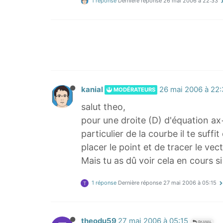
1 réponse
Dernière réponse
26 mai 2006 à 22:33
kanial
26 mai 2006 à 22
MODÉRATEURS
salut theo,
pour une droite (D) d'équation ax
particulier de la courbe il te suff
placer le point et de tracer le vect
Mais tu as dû voir cela en cours s
1 réponse
Dernière réponse
27 mai 2006 à 05:15
T
theodu59
27 mai 2006 à 05:15
@KANIAL