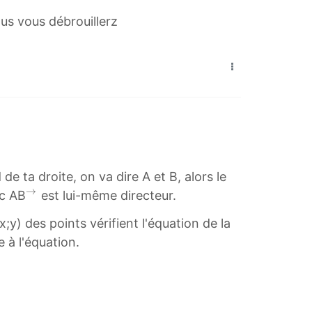
ous vous débrouillerz
e ta droite, on va dire A et B, alors le
→
→
nc AB
est lui-même directeur.
^
y) des points vérifient l'équation de la
\
 à l'équation.
r
i
g
h