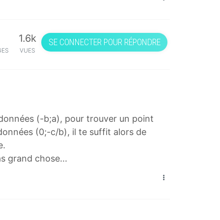
1.6k
SE CONNECTER POUR RÉPONDRE
GES
VUES
données (-b;a), pour trouver un point
onnées (0;-c/b), il te suffit alors de
e.
as grand chose...