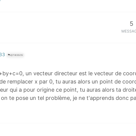
5
MESSA
:33
@THEODU59
+by+c=0, un vecteur directeur est le vecteur de coor
it de remplacer x par 0, tu auras alors un point de coord
eur qui a pour origine ce point, tu auras alors ta droit
i on te pose un tel problème, je ne t'apprends donc p