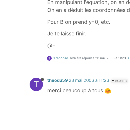
En manipulant l'équation, on en d
t
On en a déduit les coordonnées de
a
r
Pour B on prend y=0, etc.
r
o
Je te laisse finir.
w
@+
1 réponse
Dernière réponse
28 mai 2006 à 11:23
T
theodu59
28 mai 2006 à 11:23
T
@JEET-CHRIS
merci beaucoup à tous