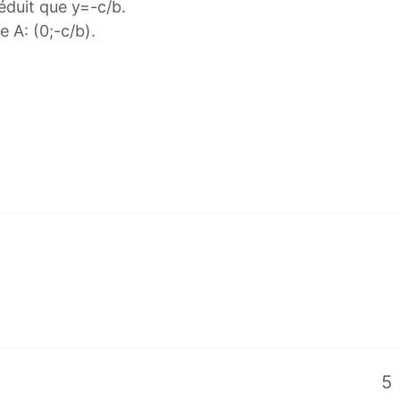
éduit que y=-c/b.
 A: (0;-c/b).
5