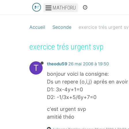
MATHFORU
Accueil
Seconde
exercice trés urgent s
exercice trés urgent svp
theodu59
26 mai 2006 à 19:50
T
bonjour voici la consigne:
Ds un repere (o,i,j) aprés en avoi
D1: 3x-4y+1=0
D2: -1/3x+5/6y+7=0
c'est urgent svp
amitié théo