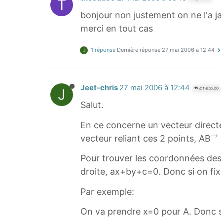
T
bonjour non justement on ne l'a ja
merci en tout cas
1 réponse
Dernière réponse
27 mai 2006 à 12:44
J
Jeet-chris
27 mai 2006 à 12:44
J
@THEODU59
Salut.
En ce concerne un vecteur directeu
→
vecteur reliant ces 2 points, AB
^
Pour trouver les coordonnées des 2
\
droite, ax+by+c=0. Donc si on fix
r
i
Par exemple:
g
On va prendre x=0 pour A. Donc 
h