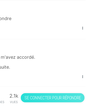
pondre
s m'avez accordé.
suite.
2.1k
SE CONNECTER POUR RÉPONDRE
GES
VUES