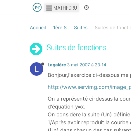
MATHFORU
Accueil
1ère S
Suites
Suites de foncti
Suites de fonctions.
Lagalère
3 mai 2007 à 23:14
L
Bonjour,l'exercice ci-dessous me
http://www.servimg.com/image_
On a représenté ci-dessus la courb
d'équation y=x.
On considère la suite (Un) définie
1/Après avoir reproduit la courbe e
(Un) dans chacun des cas suivant