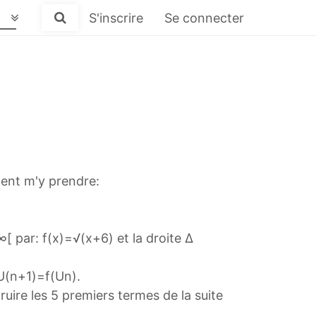
S'inscrire
Se connecter
ment m'y prendre:
[ par: f(x)=√(x+6) et la droite Δ
 U(n+1)=f(Un).
truire les 5 premiers termes de la suite