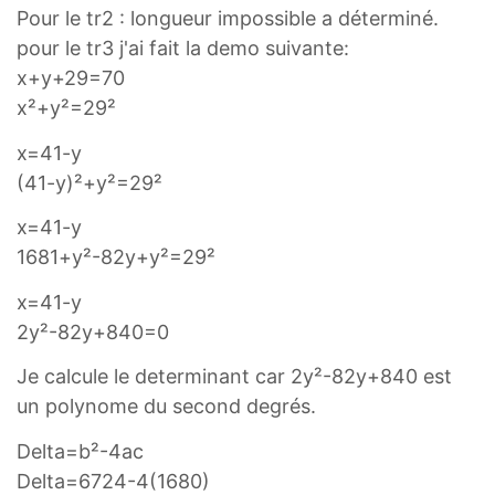
Pour le tr2 : longueur impossible a déterminé.
pour le tr3 j'ai fait la demo suivante:
x+y+29=70
x²+y²=29²
x=41-y
(41-y)²+y²=29²
x=41-y
1681+y²-82y+y²=29²
x=41-y
2y²-82y+840=0
Je calcule le determinant car 2y²-82y+840 est
un polynome du second degrés.
Delta=b²-4ac
Delta=6724-4(1680)