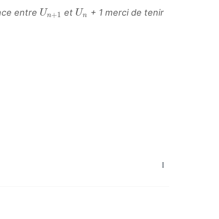
U
U
ence entre
et
+ 1 merci de tenir
U
U
+
1
n
n
n
n
+
U
1
_
U
n
_
{
n
+
1
}