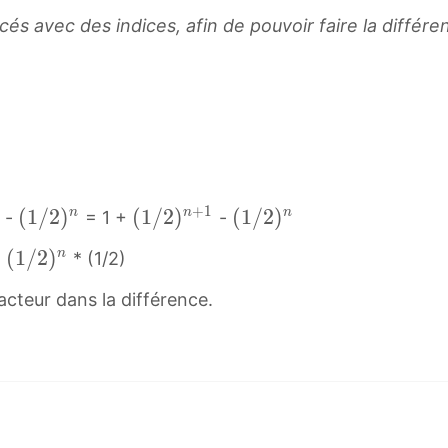
)
ncés avec des indices, afin de pouvoir faire la différ
^
.
n
+
1
(
(
1
/
2
)
(
(
1
/
2
)
(
(
1
/
2
)
n
n
n
 -
= 1 +
-
1
1
1
(
(
1
/
2
)
n
=
* (1/2)
/
/
/
1
2
2
2
acteur dans la différence.
/
)
)
)
2
n
n
n
)
(
+
(
n
1
1
1
(
/
(
/
1