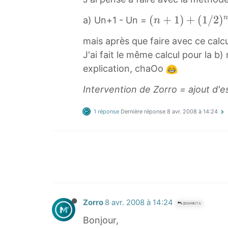
n
n
+
(
(
+
1
)
+
(
1
/
2
)
a) Un+1 - Un =
n
(
n
mais après que faire avec ce calc
1
+
/
J'ai fait le même calcul pour la b
1
2
explication, chaOo
)
)
+
Intervention de Zorro = ajout d'e
n
(
a
1
1 réponse
Dernière réponse
8 avr. 2008 à 14:24
)
/
U
2
n
)
=
n
n
+
+
1
(
Zorro
8 avr. 2008 à 14:24
(
@MARIKITA
1
n
Bonjour,
/