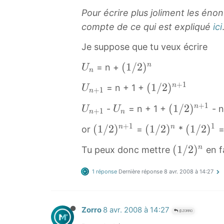
+
2
Pour écrire plus joliment les éno
1
)
compte de ce qui est expliqué
ici
)
^
+
Je suppose que tu veux écrire
n
(
U
(
(
1
/
2
)
n
= n +
1
U
n
n
1
/
+
1
U
(
(
1
/
2
)
n
= n + 1 +
U
+
1
U
/
n
2
n
1
_
2
)
+
1
U
U
(
(
1
/
2
)
n
-
= n + 1 +
- n
U
U
+
1
+
/
n
n
n
)
^
n
n
1
1
2
+
1
1
(
(
1
/
2
)
(
(
1
/
2
)
(
(
1
/
2
)
n
n
or
=
*
n
{
+
U
/
U
)
1
1
1
(
n
1
_
2
(
(
1
/
2
)
n
Tu peux donc mettre
en f
_
n
/
/
/
1
+
U
n
)
1
{
+
2
2
2
/
1
_
n
1 réponse
Dernière réponse
8 avr. 2008 à 14:27
/
n
1
)
)
)
2
}
{
+
2
+
(
n
n
1
)
n
1
)
1
1
+
(
(
^
Zorro
8 avr. 2008 à 14:27
+
(
n
@ZORRO
}
/
1
1
1
n