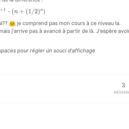
+
1
(
(
+
(
1
/
2
)
n
n
-
)
n
n
ul??
je comprend pas mon cours à ce niveau la.
+
) mais j'arrive pas à avancé à partir de là. J'espère 
(
1
/
spaces pour régler un souci d'affichage
2
)
n
(
3
n
+
MESSAG
(
1
/
2