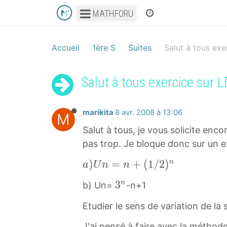
MATHFORU
Accueil
1ère S
Suites
Salut à tous ex
Salut à tous exercice sur 
marikita
8 avr. 2008 à 13:06
M
Salut à tous, je vous solicite en
pas trop. Je bloque donc sur un ex
a
)
=
+
(
1
/
2
)
n
a
U
n
n
)
3
3
n
b) Un=
-n+1
U
n
n
Etudier le sens de variation de la 
3
=
^
J'ai pensé à faire avec la méthode