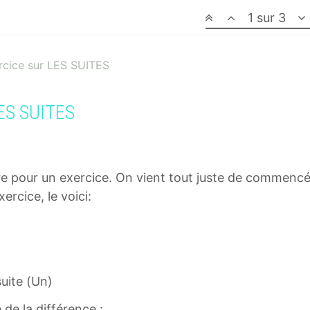
1 sur 3
ercice sur LES SUITES
LES SUITES
core pour un exercice. On vient tout juste de commencé
ercice, le voici:
suite (Un)
 de la différence :