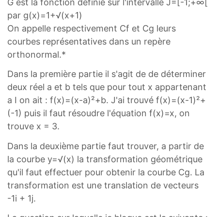
G est la fonction définie sur l'intervalle J=[-1;+∞[
par g(x)=1+√(x+1)
On appelle respectivement Cf et Cg leurs
courbes représentatives dans un repère
orthonormal.*
Dans la première partie il s'agit de de déterminer
deux réel a et b tels que pour tout x appartenant
a I on ait : f(x)=(x-a)²+b. J'ai trouvé f(x)=(x-1)²+
(-1) puis il faut résoudre l'équation f(x)=x, on
trouve x = 3.
Dans la deuxième partie faut trouver, a partir de
la courbe y=√(x) la transformation géométrique
qu'il faut effectuer pour obtenir la courbe Cg. La
transformation est une translation de vecteurs
-1i + 1j.