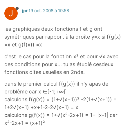
J
jpr
19 oct. 2008 à 19:58
les graphiques deux fonctions f et g ont
symétriques par rapport à la droite y=x si f(g(x)
=x et g(f(x)) =x
c'est le cas pour la fonction x² et pour √x avec
des conditions pour x... tu as étudié cesdeux
fonctions dites usuelles en 2nde.
dans le premier calcul f(g(x)) il n'y apas de
problème car x ∈[-1;+∞[
calculons f(g(x)) = (1+√(x+1))² -2(1+√(x+1)) =
1+2√(x+1) +x+1-2-2√(x+1) = x
calculons g(f(x)) = 1+√(x²-2x+1) = 1+ |x-1| car
x²-2x+1 = (x+1)²