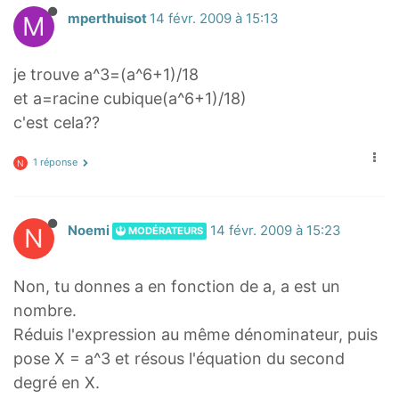
M
mperthuisot
14 févr. 2009 à 15:13
je trouve a^3=(a^6+1)/18
et a=racine cubique(a^6+1)/18)
c'est cela??
1 réponse
N
N
Noemi
14 févr. 2009 à 15:23
MODÉRATEURS
Non, tu donnes a en fonction de a, a est un
nombre.
Réduis l'expression au même dénominateur, puis
pose X = a^3 et résous l'équation du second
degré en X.