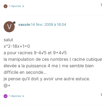
1 réponse
V
V
vaccin
14 févr. 2009 à 16:04
salut
x^2-18x+1=0
a pour racines 9-4√5 et 9+4√5
la manipulation de ces nombres ( racine cubique
élevée a la puissance 4 me ) me semble bien
difficile en seconde...
je pense qu'il doit y avoir une autre astuce.
@+
1 réponse
M