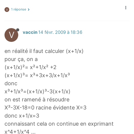
1 réponse
V
V
vaccin
14 févr. 2009 à 18:36
en réalité il faut calculer (x+1/x)
pour ça, on a
(x+1/x)²= x²+1/x² +2
(x+1/x)³= x³+3x+3/x+1/x³
donc
x³+1/x³=(x+1/x)³-3(x+1/x)
on est ramené à résoudre
X³-3X-18=0 racine évidente X=3
donc x+1/x=3
connaissant cela on continue en exprimant
x^4+1/x^4 ...