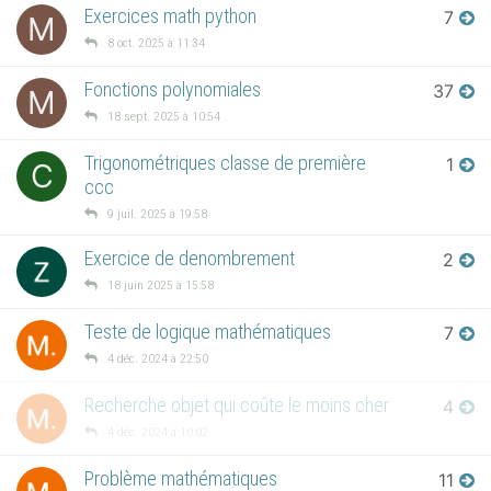
Exercices math python
7
M
8 oct. 2025 à 11:34
Fonctions polynomiales
37
M
18 sept. 2025 à 10:54
Trigonométriques classe de première
1
C
ccc
9 juil. 2025 à 19:58
Exercice de denombrement
2
18 juin 2025 à 15:58
Teste de logique mathématiques
7
4 déc. 2024 à 22:50
Recherche objet qui coûte le moins cher
4
4 déc. 2024 à 10:02
Problème mathématiques
11