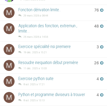
Fonction dérivation limite..
76
M
29 mars 2026 à 08:44
Application des fonction, extremun ,
48
M
limite...
26 mars 2026 à 14:56
Exercice spécialité nsi premiere
3
M
19 déc. 2025 à 15:21
Resoudre inequation début première
26
M
11 déc. 2025 à 13:03
Exercise python suite
4
M
8 oct. 2025 à 17:21
Python et programme diviseurs à trouver
4
M
8 oct. 2025 à 13:13