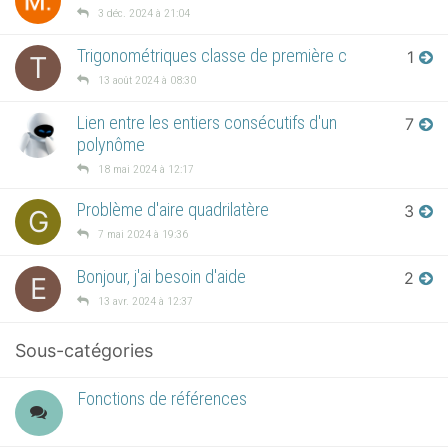
3 déc. 2024 à 21:04
Trigonométriques classe de première c
1
T
13 août 2024 à 08:30
Lien entre les entiers consécutifs d'un
7
polynôme
18 mai 2024 à 12:17
Problème d'aire quadrilatère
3
G
7 mai 2024 à 19:36
Bonjour, j'ai besoin d'aide
2
E
13 avr. 2024 à 12:37
Sous-catégories
Fonctions de références