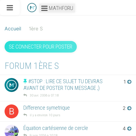
MATHFORU
Accueil
1ère S
SE CONNECTER POUR POSTER
FORUM 1ÈRE S
#STOP : LIRE CE SUJET TU DEVRAS
1
AVANT DE POSTER TON MESSAGE ;)
30 avr. 2006 à 07:18
Difference symetrique
2
B
il y a environ 10 jours
Équation cartésienne de cercle
4
9 juin 2026 à 20:28