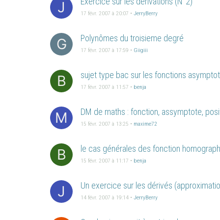
Exercice sur les dérivations (N°2)
J
17 févr. 2007 à 20:07
•
JerryBerry
Polynômes du troisieme degré
G
17 févr. 2007 à 17:59
•
Giigiii
sujet type bac sur les fonctions asympto
B
17 févr. 2007 à 11:57
•
benja
DM de maths : fonction, assymptote, posi
M
15 févr. 2007 à 13:25
•
maxime72
le cas générales des fonction homographi
B
15 févr. 2007 à 11:17
•
benja
Un exercice sur les dérivés (approximation
J
14 févr. 2007 à 19:14
•
JerryBerry