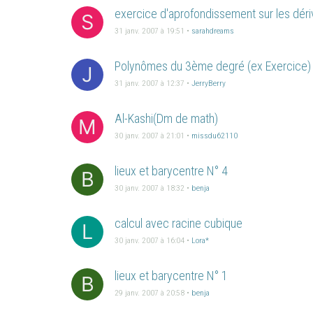
exercice d'aprofondissement sur les déri
S
31 janv. 2007 à 19:51
•
sarahdreams
Polynômes du 3ème degré (ex Exercice)
J
31 janv. 2007 à 12:37
•
JerryBerry
Al-Kashi(Dm de math)
M
30 janv. 2007 à 21:01
•
missdu62110
lieux et barycentre N° 4
B
30 janv. 2007 à 18:32
•
benja
calcul avec racine cubique
L
30 janv. 2007 à 16:04
•
Lora*
lieux et barycentre N° 1
B
29 janv. 2007 à 20:58
•
benja