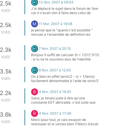
13 févr. 2007 à 08:53
2.5k
J'ai déplacé le sujet dans le forum de 1ère
VUES
car il n'avait rien à faire dans celui de
3ème. Et moi je répondais comme à un
élève de 3ème ! pas un élève de 1ère S !
M
11 févr. 2007 à 19:08
2.5k
je pense que le "quand c'est possible "
VUES
renvoie a l'ensemble de définition les
bornes sont +∞ et -∞ il faudrait peut être
que tu calcules la dérivée pour faire le
tableau de variations ... tu l'as fait ? la
7 févr. 2007 à 20:15
2.3k
tangente horizontale a pour coefficient
Bonjour Il suffit de calculer (h + 1)31)^31)3
directeur 0 or il y a un lien entre
VUES
; si tu ne te souviens plus de l'identité
coefficient directeur et dérivée ...
remarquable tu peux peut-être essayer de
la retrouver en faisant (h + 1)31)^31)3 = (h
6 févr. 2007 à 12:05
3.5k
+ 1) (h + 1)21)^21)2 et après c'est évident !
On a bien en effet tan(π/2 - x) = 1/tan(x)
VUES
facilement démontrable à l'aide de sin(π/2
- x) = cos(x) et cos(π/2 - x) = sin(x)
B
4 févr. 2007 à 19:20
2.2k
Salut, je tenais juste à dire qu'une
VUES
constante EST dérivable, c'est juste que
sa dérivée est nulle mais les constantes
sont dérivables. Donc pour la fonction p, p
R
4 févr. 2007 à 17:46
3.6k
est dérivable sur R puisque peut importe le
nombre x que tu choisiras, ta fonction sera
Merci pour tout, je vais essayer de
VUES
définie et dérivable. et p'(x)=0 . @ +
regrouper et je verrais bien !! Merci d'avoir
perdu du tps pour ça, bonne soirée.