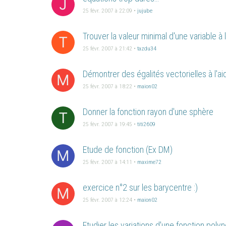
J
25 févr. 2007 à 22:09
•
jujube
Trouver la valeur minimal d'une variable à l
T
25 févr. 2007 à 21:42
•
tazdu34
Démontrer des égalités vectorielles à l'a
M
25 févr. 2007 à 18:22
•
maion02
Donner la fonction rayon d'une sphère
T
25 févr. 2007 à 19:45
•
titi2609
Etude de fonction (Ex DM)
M
25 févr. 2007 à 14:11
•
maxime72
exercice n°2 sur les barycentre :)
M
25 févr. 2007 à 12:24
•
maion02
Etudier les variations d'une fonction poly