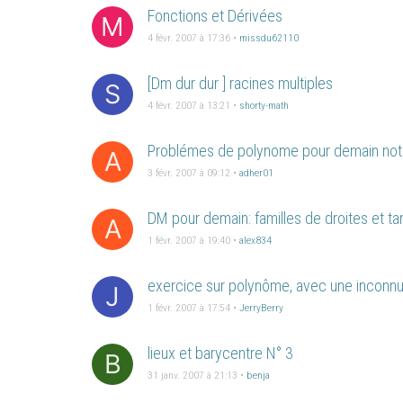
Fonctions et Dérivées
M
4 févr. 2007 à 17:36
•
missdu62110
[Dm dur dur ] racines multiples
S
4 févr. 2007 à 13:21
•
shorty-math
Problémes de polynome pour demain noté!
A
3 févr. 2007 à 09:12
•
adher01
DM pour demain: familles de droites et ta
A
1 févr. 2007 à 19:40
•
alex834
exercice sur polynôme, avec une inconnue 
J
1 févr. 2007 à 17:54
•
JerryBerry
lieux et barycentre N° 3
B
31 janv. 2007 à 21:13
•
benja