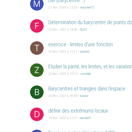
DM (barycentre...)
M
21 févr. 2007 à 13:56
•
maxime72
Détermination du barycentre de points d
F
20 févr. 2007 à 18:09
•
flo22
exercice - limites d'une fonction
T
20 févr. 2007 à 11:51
•
tyler95
Etudier la parité, les limites, et les variati
Z
20 févr. 2007 à 10:10
•
zoziotte
Barycentres et triangles dans l'espace
B
20 févr. 2007 à 09:48
•
bijour
définir des extrémums locaux...
D
19 févr. 2007 à 12:57
•
david01