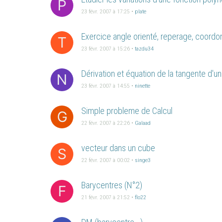
P
23 févr. 2007 à 17:25
•
plate
Exercice angle orienté, reperage, coordo
T
23 févr. 2007 à 15:26
•
tazdu34
Dérivation et équation de la tangente d'u
N
23 févr. 2007 à 14:55
•
ninette
Simple probleme de Calcul
G
22 févr. 2007 à 22:26
•
Galaad
vecteur dans un cube
S
22 févr. 2007 à 00:02
•
singe3
Barycentres (N°2)
F
21 févr. 2007 à 21:52
•
flo22