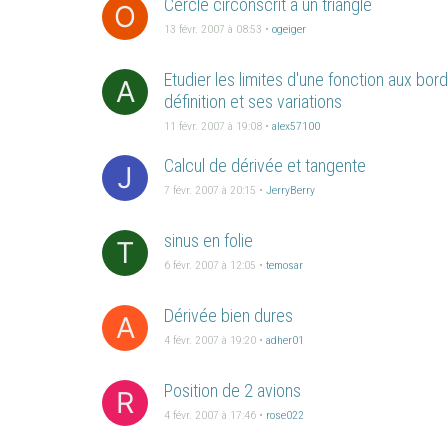
Cercle circonscrit à un triangle
O
13 févr. 2007 à 08:53
•
ogeiger
Etudier les limites d'une fonction aux bo
A
définition et ses variations
11 févr. 2007 à 19:08
•
alex57100
Calcul de dérivée et tangente
J
7 févr. 2007 à 20:15
•
JerryBerry
sinus en folie
T
6 févr. 2007 à 12:05
•
temosar
Dérivée bien dures
A
4 févr. 2007 à 19:20
•
adher01
Position de 2 avions
R
4 févr. 2007 à 17:46
•
rose022