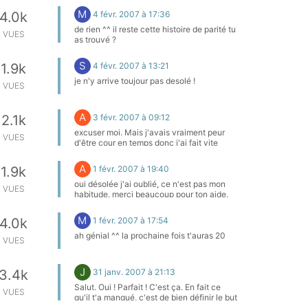
M
4 févr. 2007 à 17:36
4.0k
de rien ^^ il reste cette histoire de parité tu
VUES
as trouvé ?
S
4 févr. 2007 à 13:21
1.9k
je n'y arrive toujour pas desolé !
VUES
A
3 févr. 2007 à 09:12
2.1k
excuser moi. Mais j'avais vraiment peur
VUES
d'être cour en temps donc j'ai fait vite
fait.sionon merci mais j'avais trouvé, avec
une autre manière. merci quand même
A
1 févr. 2007 à 19:40
1.9k
oui désolée j'ai oublié, ce n'est pas mon
VUES
habitude. merci beaucoup pour ton aide.
M
1 févr. 2007 à 17:54
4.0k
ah génial ^^ la prochaine fois t'auras 20
VUES
J
31 janv. 2007 à 21:13
3.4k
Salut. Oui ! Parfait ! C'est ça. En fait ce
VUES
qu'il t'a manqué, c'est de bien définir le but
de l'exercice. Ce que tu as dit montrait que