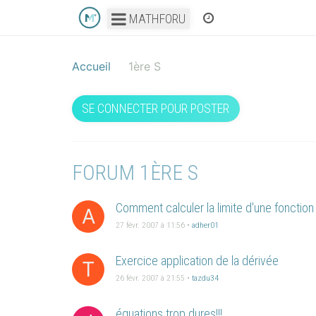
M
1 mars 2007 à 10:21
•
mehdiya
MATHFORU
La formule des sinus
A
1 mars 2007 à 09:43
•
adher01
fiches résumés
B
1 mars 2007 à 09:41
•
bisounours_78
Etudier le volume d'un cylindre inscrit da
R
27 févr. 2007 à 15:41
•
rose022
Comment calculer la limite d'une fonction
A
27 févr. 2007 à 11:56
•
adher01
Exercice application de la dérivée
T
26 févr. 2007 à 21:55
•
tazdu34
équations trop dures!!!