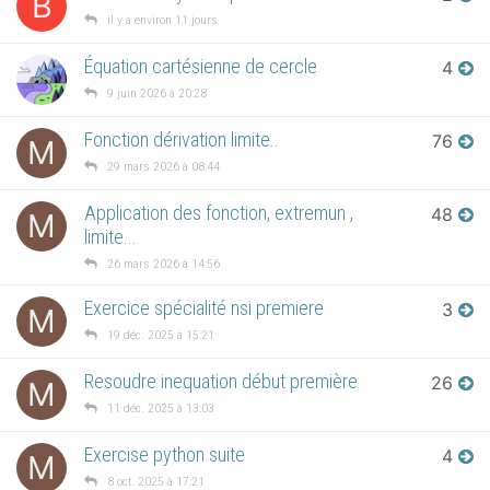
B
il y a environ 11 jours
Équation cartésienne de cercle
4
9 juin 2026 à 20:28
Fonction dérivation limite..
76
M
29 mars 2026 à 08:44
Application des fonction, extremun ,
48
M
limite...
26 mars 2026 à 14:56
Exercice spécialité nsi premiere
3
M
19 déc. 2025 à 15:21
Resoudre inequation début première
26
M
11 déc. 2025 à 13:03
Exercise python suite
4
M
8 oct. 2025 à 17:21