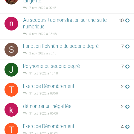
tangente.
7 nov. 2022 à 09:43
Au secours ! démonstration sur une suite
10
numerique
5 nov. 2022 à 13:48
Fonction Polynôme du second degré
7
S
2 nov. 2022 à 20:15
Polynôme du second degré
7
J
31 oct. 2022 à 13:18
Exercice Dénombrement
2
T
31 oct. 2022 à 08:50
démontrer un inégalitée
2
31 oct. 2022 à 06:00
Exercice Dénombrement
4
T
27 oct. 2022 à 09:03