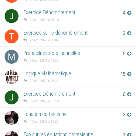
Exercice Dénombrement
4
J
26 oct. 2022 à 05:16
Exercice sur le dénombrement
2
T
26 oct. 2022 à 05:02
Probabilités conditionnelles
5
M
22 oct. 2022 à 12:39
Logique Mathématique
18
20 oct. 2022 à 07:27
Exercice Dénombrement
6
J
19 oct. 2022 à 13:50
Équation cartesienne
2
16 oct. 2022 à 08:25
Exo sur les équations cartesienne
7