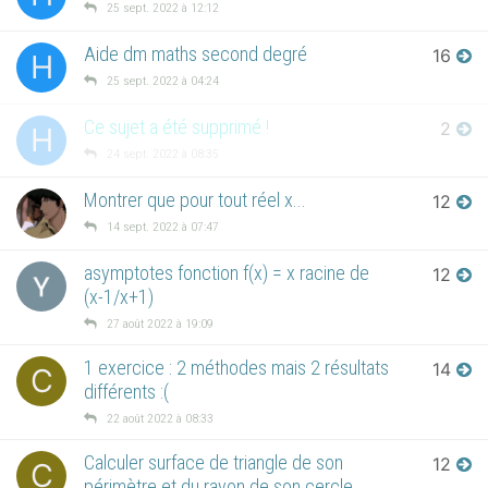
25 sept. 2022 à 12:12
Aide dm maths second degré
16
H
25 sept. 2022 à 04:24
Ce sujet a été supprimé !
2
H
24 sept. 2022 à 08:35
Montrer que pour tout réel x...
12
14 sept. 2022 à 07:47
asymptotes fonction f(x) = x racine de
12
(x-1/x+1)
27 août 2022 à 19:09
1 exercice : 2 méthodes mais 2 résultats
14
C
différents :(
22 août 2022 à 08:33
Calculer surface de triangle de son
12
C
périmètre et du rayon de son cercle