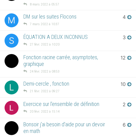
8 mars 2022 à 05:57
DM sur les suites Flocons
4
M
7 mars 2022 à 10:37
ÉQUATION A DEUX INCONNUS
3
S
27 févr. 2022 à 10:20
Fonction racine carrée, asymptotes,
12
graphique
24 févr. 2022 à 08:53
Demi-cercle , fonction
10
L
21 févr. 2022 à 09:27
Exercice sur l’ensemble de définition
2
20 févr. 2022 à 15:14
Bonsoir j'ai besoin d'aide pour un devoir
6
en math