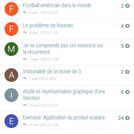
Football américain dans le monde
2
F
8 sept. 2023 à 19:23
Le problème de Newton
4
F
8 sept. 2023 à 11:32
Je ne comprends pas cet exercice sur
5
M
la récurrence
7 sept. 2023 à 21:48
Irrationalité de la racine de 3
2
A
7 août 2023 à 08:07
étude et représentation graphique d'une
6
fonction
13 juin 2023 à 13:13
Exercice: Application du produit scalaire
34
E
22 mai 2023 à 21:28