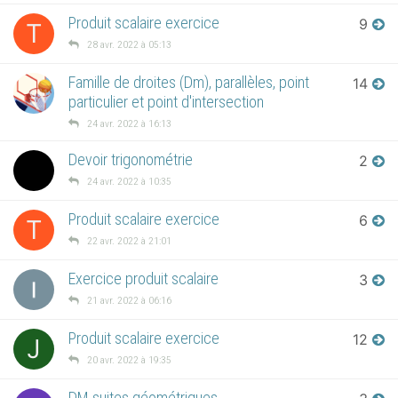
Produit scalaire exercice
9
T
28 avr. 2022 à 05:13
Famille de droites (Dm), parallèles, point
14
particulier et point d'intersection
24 avr. 2022 à 16:13
Devoir trigonométrie
2
24 avr. 2022 à 10:35
Produit scalaire exercice
6
T
22 avr. 2022 à 21:01
Exercice produit scalaire
3
21 avr. 2022 à 06:16
Produit scalaire exercice
12
J
20 avr. 2022 à 19:35
DM suites géométriques