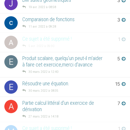
3
J
19 avr. 2022 à 08:58
Comparaison de fonctions
3
11 avr. 2022 à 09:28
Ce sujet a été supprimé !
1
5 avr. 2022 à 09:30
Produit scalaire, quelqu'un peut-il m'aider
5
E
à faire cet exercice,merci d'avance
30 mars 2022 à 12:40
Résoudre une équation.
15
E
30 mars 2022 à 08:35
Partie calcul littéral d'un exercice de
7
A
dérivation
27 mars 2022 à 14:18
Ce sujet a été supprimé !
1