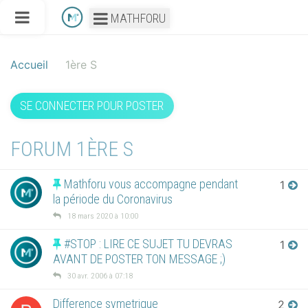
MATHFORU
Accueil
1ère S
SE CONNECTER POUR POSTER
FORUM 1ÈRE S
Mathforu vous accompagne pendant
1
la période du Coronavirus
18 mars 2020 à 10:00
#STOP : LIRE CE SUJET TU DEVRAS
1
AVANT DE POSTER TON MESSAGE ;)
30 avr. 2006 à 07:18
Difference symetrique
2