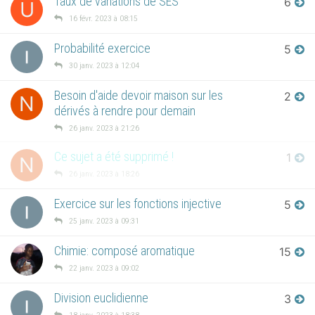
Taux de variations de SES
6
U
16 févr. 2023 à 08:15
Probabilité exercice
5
30 janv. 2023 à 12:04
Besoin d'aide devoir maison sur les
2
N
dérivés à rendre pour demain
26 janv. 2023 à 21:26
Ce sujet a été supprimé !
1
N
26 janv. 2023 à 18:26
Exercice sur les fonctions injective
5
25 janv. 2023 à 09:31
Chimie: composé aromatique
15
22 janv. 2023 à 09:02
Division euclidienne
3