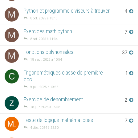
Python et programme diviseurs à trouver
4
M
8 oct. 2025 à 13:13
Exercices math python
7
M
8 oct. 2025 à 11:34
Fonctions polynomiales
37
M
18 sept. 2025 à 10:54
Trigonométriques classe de première
1
C
ccc
9 juil. 2025 à 19:58
Exercice de denombrement
2
18 juin 2025 à 15:58
Teste de logique mathématiques
7
4 déc. 2024 à 22:50