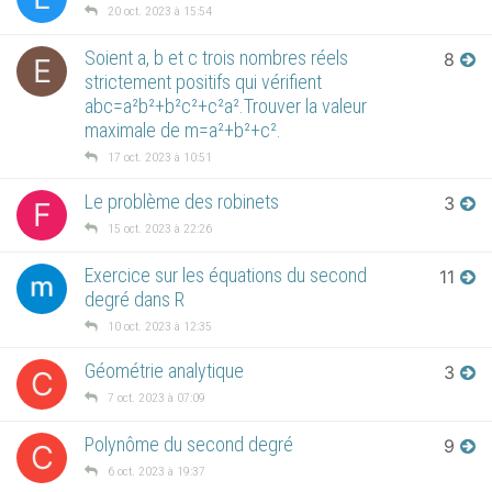
20 oct. 2023 à 15:54
Soient a, b et c trois nombres réels
8
E
strictement positifs qui vérifient
abc=a²b²+b²c²+c²a².Trouver la valeur
maximale de m=a²+b²+c².
17 oct. 2023 à 10:51
Le problème des robinets
3
F
15 oct. 2023 à 22:26
Exercice sur les équations du second
11
degré dans R
10 oct. 2023 à 12:35
Géométrie analytique
3
C
7 oct. 2023 à 07:09
Polynôme du second degré
9
C
6 oct. 2023 à 19:37