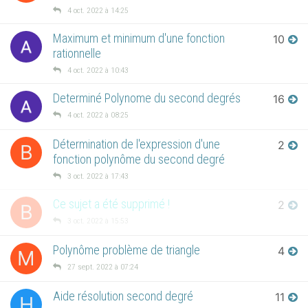
4 oct. 2022 à 14:25
Maximum et minimum d'une fonction
10
rationnelle
4 oct. 2022 à 10:43
Determiné Polynome du second degrés
16
4 oct. 2022 à 08:25
Détermination de l'expression d'une
2
B
fonction polynôme du second degré
3 oct. 2022 à 17:43
Ce sujet a été supprimé !
2
B
3 oct. 2022 à 15:53
Polynôme problème de triangle
4
M
27 sept. 2022 à 07:24
Aide résolution second degré
11
H