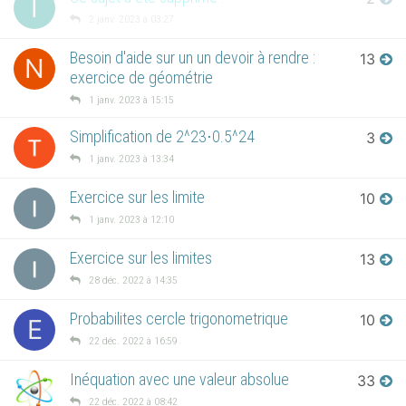
I
2 janv. 2023 à 03:27
Besoin d'aide sur un un devoir à rendre :
13
N
exercice de géométrie
1 janv. 2023 à 15:15
Simplification de 2^23⋅0.5^24
3
1 janv. 2023 à 13:34
Exercice sur les limite
10
1 janv. 2023 à 12:10
Exercice sur les limites
13
28 déc. 2022 à 14:35
Probabilites cercle trigonometrique
10
E
22 déc. 2022 à 16:59
Inéquation avec une valeur absolue
33
22 déc. 2022 à 08:42