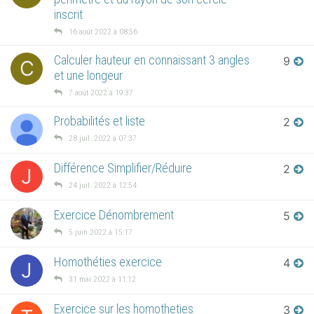
inscrit
16 août 2022 à 08:56
Calculer hauteur en connaissant 3 angles
9
C
et une longeur
7 août 2022 à 19:37
Probabilités et liste
2
28 juil. 2022 à 07:37
Différence Simplifier/Réduire
2
J
24 juil. 2022 à 12:54
Exercice Dénombrement
5
5 juin 2022 à 15:17
Homothéties exercice
4
J
31 mai 2022 à 11:12
Exercice sur les homotheties
3