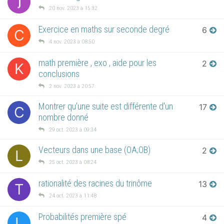
20 nov. 2023 à 15:32
Exercice en maths sur seconde degré
6
C
4 nov. 2023 à 08:50
math première , exo , aide pour les
2
K
conclusions
2 nov. 2023 à 20:57
Montrer qu'une suite est différente d'un
17
C
nombre donné
29 oct. 2023 à 09:34
Vecteurs dans une base (OA;OB)
2
L
25 oct. 2023 à 08:24
rationalité des racines du trinôme
13
T
24 oct. 2023 à 11:48
Probabilités première spé
4
L