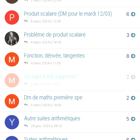
7 mars 2024 à 23:34
Produit scalaire (DM pour le mardi 12/03)
6
P
6 mars 2024 à 12:39
Problème de produit scalaire
3
4 mars 2024 à 18:18
Fonction, dérivée, tangentes
8
4 mars 2024 à 11:03
Ce sujet a été supprimé !
2
3 mars 2024 à 12:57
Dm de maths première spe
2
3 mars 2024 à 14:00
Autre suites arithmétiques
5
Y
28 janv. 2024 à 08:16
Suites arithmétiques
6