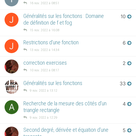
16 nov. 2022 à 08:51
Généralités sur les fonctions : Domaine
10
J
de définition de f et fog
15 nov. 2022 à 16:08
Restrictions d'une fonction
6
J
13 nov. 2022 à 14:34
correction exercises
2
10 nov. 2022 à 08:17
Généralités sur les fonctions
33
9 nov. 2022 à 13:12
Recherche de la mesure des côtés d'un
4
A
triangle rectangle
9 nov. 2022 à 12:29
Second degré, dérivée et équation d'une
5