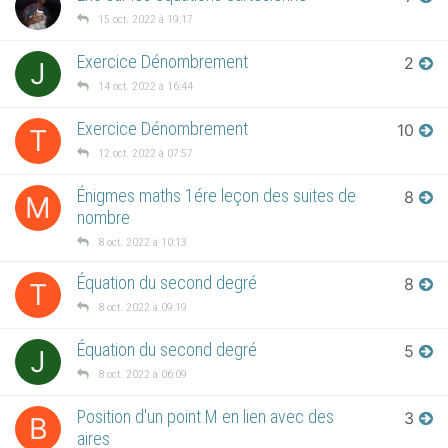
15 oct. 2022 à 19:17
Exercice Dénombrement
2
J
14 oct. 2022 à 16:44
Exercice Dénombrement
10
T
12 oct. 2022 à 07:57
Énigmes maths 1ére leçon des suites de
8
M
nombre
8 oct. 2022 à 10:13
Équation du second degré
8
T
8 oct. 2022 à 09:19
Équation du second degré
5
J
8 oct. 2022 à 06:09
Position d'un point M en lien avec des
3
B
aires