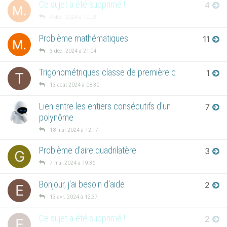
Ce sujet a été supprimé !
4
4 déc. 2024 à 10:03
Problème mathématiques
11
3 déc. 2024 à 21:04
Trigonométriques classe de première c
1
T
13 août 2024 à 08:30
Lien entre les entiers consécutifs d'un
7
polynôme
18 mai 2024 à 12:17
Problème d'aire quadrilatère
3
G
7 mai 2024 à 19:36
Bonjour, j'ai besoin d'aide
2
E
13 avr. 2024 à 12:37
Ce sujet a été supprimé !
2
E