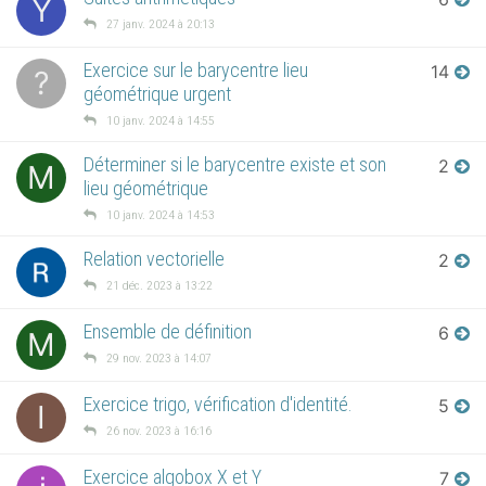
Y
27 janv. 2024 à 20:13
Exercice sur le barycentre lieu
14
?
géométrique urgent
10 janv. 2024 à 14:55
Déterminer si le barycentre existe et son
2
M
lieu géométrique
10 janv. 2024 à 14:53
Relation vectorielle
2
21 déc. 2023 à 13:22
Ensemble de définition
6
M
29 nov. 2023 à 14:07
Exercice trigo, vérification d'identité.
5
I
26 nov. 2023 à 16:16
Exercice algobox X et Y
7