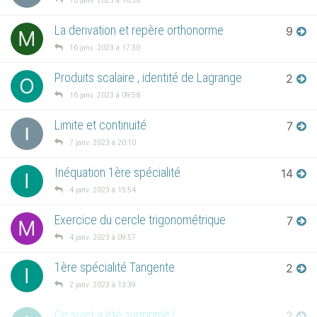
18 janv. 2023 à 18:38
La derivation et repère orthonorme
9
M
16 janv. 2023 à 17:30
Produits scalaire , identité de Lagrange
2
O
16 janv. 2023 à 09:58
Limite et continuité
7
7 janv. 2023 à 20:10
Inéquation 1ère spécialité
14
I
4 janv. 2023 à 15:54
Exercice du cercle trigonométrique
7
M
4 janv. 2023 à 09:57
1ère spécialité Tangente
2
I
2 janv. 2023 à 13:39
Ce sujet a été supprimé !
2