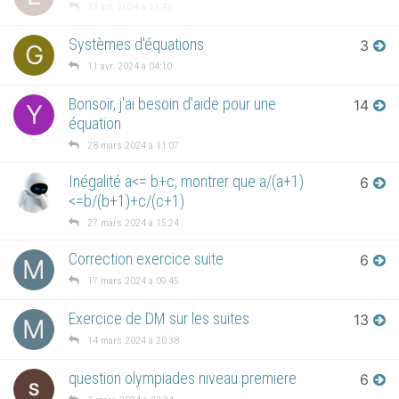
13 avr. 2024 à 11:43
Systèmes d'équations
3
G
11 avr. 2024 à 04:10
Bonsoir, j'ai besoin d'aide pour une
14
Y
équation
28 mars 2024 à 11:07
Inégalité a<= b+c, montrer que a/(a+1)
6
<=b/(b+1)+c/(c+1)
27 mars 2024 à 15:24
Correction exercice suite
6
M
17 mars 2024 à 09:45
Exercice de DM sur les suites
13
M
14 mars 2024 à 20:38
question olympiades niveau premiere
6