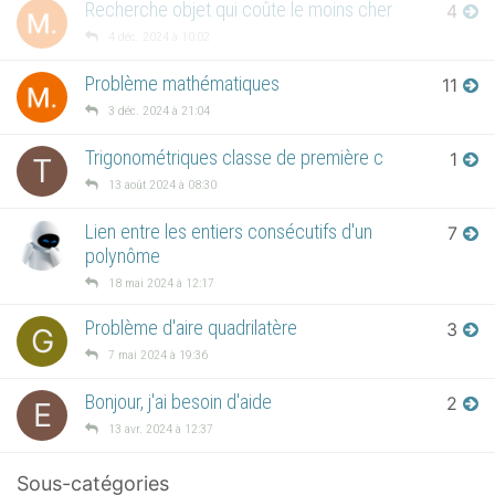
Recherche objet qui coûte le moins cher
4
4 déc. 2024 à 10:02
Problème mathématiques
11
3 déc. 2024 à 21:04
Trigonométriques classe de première c
1
T
13 août 2024 à 08:30
Lien entre les entiers consécutifs d'un
7
polynôme
18 mai 2024 à 12:17
Problème d'aire quadrilatère
3
G
7 mai 2024 à 19:36
Bonjour, j'ai besoin d'aide
2
E
13 avr. 2024 à 12:37
Sous-catégories