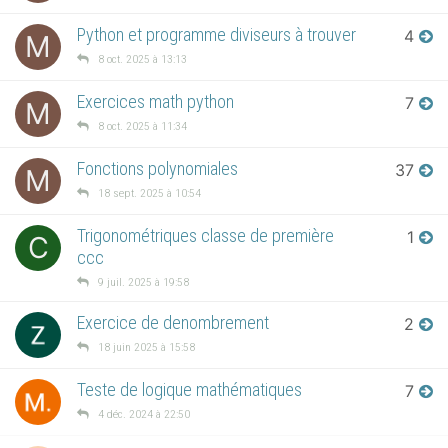
Python et programme diviseurs à trouver
4
M
8 oct. 2025 à 13:13
Exercices math python
7
M
8 oct. 2025 à 11:34
Fonctions polynomiales
37
M
18 sept. 2025 à 10:54
Trigonométriques classe de première
1
C
ccc
9 juil. 2025 à 19:58
Exercice de denombrement
2
18 juin 2025 à 15:58
Teste de logique mathématiques
7
4 déc. 2024 à 22:50