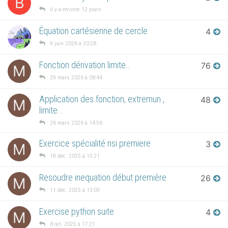
B
il y a environ 12 jours
Équation cartésienne de cercle
4
9 juin 2026 à 20:28
Fonction dérivation limite..
76
M
29 mars 2026 à 08:44
Application des fonction, extremun ,
48
M
limite...
26 mars 2026 à 14:56
Exercice spécialité nsi premiere
3
M
19 déc. 2025 à 15:21
Resoudre inequation début première
26
M
11 déc. 2025 à 13:03
Exercise python suite
4
M
8 oct. 2025 à 17:21