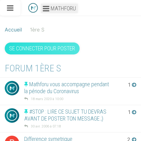
MATHFORU
Accueil
1ère S
SE CONNECTER POUR POSTER
FORUM 1ÈRE S
Mathforu vous accompagne pendant
1
la période du Coronavirus
18 mars 2020 à 10:00
#STOP : LIRE CE SUJET TU DEVRAS
1
AVANT DE POSTER TON MESSAGE ;)
30 avr. 2006 à 07:18
Difference symetrique
2