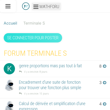
MATHFORU
Accueil
Terminale S
SE CONNECTER POUR POSTER
FORUM TERMINALE S
genre proportions mais pas tout à fait
8
K
il y a environ 8 jours
Encadrement d'une suite de fonction
3
pour trouver une fonction plus simple
il y a environ 15 jours
Calcul de dérivée et simplification d'une
4
expression