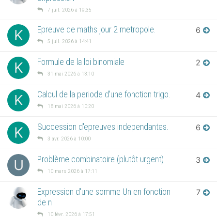
7 juil. 2026 à 19:35
Epreuve de maths jour 2 metropole.
6
K
5 juil. 2026 à 14:41
Formule de la loi binomiale
2
K
31 mai 2026 à 13:10
Calcul de la periode d'une fonction trigo.
4
K
18 mai 2026 à 10:20
Succession d'epreuves independantes.
6
K
3 avr. 2026 à 10:00
Problème combinatoire (plutôt urgent)
3
U
10 mars 2026 à 17:11
Expression d'une somme Un en fonction
7
de n
10 févr. 2026 à 17:51