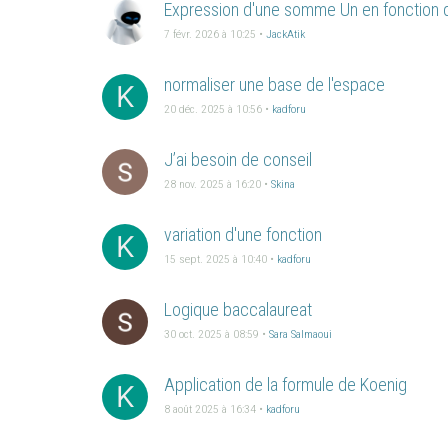
Expression d'une somme Un en fonction 
7 févr. 2026 à 10:25
•
JackAtik
normaliser une base de l'espace
K
20 déc. 2025 à 10:56
•
kadforu
J’ai besoin de conseil
28 nov. 2025 à 16:20
•
Skina
variation d'une fonction
K
15 sept. 2025 à 10:40
•
kadforu
Logique baccalaureat
30 oct. 2025 à 08:59
•
Sara Salmaoui
Application de la formule de Koenig
K
8 août 2025 à 16:34
•
kadforu