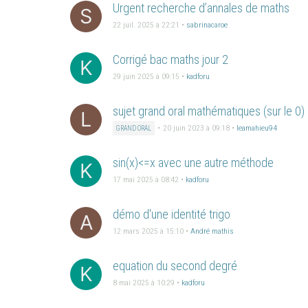
Urgent recherche d’annales de maths
S
22 juil. 2025 à 22:21
•
sabrinacaroe
Corrigé bac maths jour 2
K
29 juin 2025 à 09:15
•
kadforu
sujet grand oral mathématiques (sur le 0)
L
•
20 juin 2023 à 09:18
•
leamahieu94
GRAND ORAL
sin(x)<=x avec une autre méthode
K
17 mai 2025 à 08:42
•
kadforu
démo d'une identité trigo
A
12 mars 2025 à 15:10
•
André mathis
equation du second degré
K
8 mai 2025 à 10:29
•
kadforu