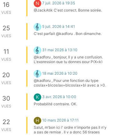
N
7 juil. 2026 à 19:35
16
@JackAtik C'est correct. Bonne soirée.
VUES
5 juil. 2026 à 14:41
25
C'est parfait @kadforu . Bon dimanche.
VUES
31 mai 2026 à 13:10
11
@kadforu , bonjour, Il y a une confusion.
VUES
L'expression que tu donnes pour P(X<k)
est l'expression de P(X=k) Pour une loi
binomiale, je te mets un lien qui, je pense,
18 mai 2026 à 10:20
20
répondra à ton questionnement.
https://www.kartable.fr/ressources/mathematiques/methode/
@kadforu , Pour une fonction du type
VUES
une-probabilite-dans-le-cadre-de-la-loi-
cos(ax+b)cos(ax+b)cos(ax+b) avec a >0,
binomiale/4572
la période est 2πa\dfrac{2\pi}{a}a2π​ Même
principe pour la fonction sinus vu que sa
K
3 avr. 2026 à 10:00
30
période est aussi 2π2\pi2π Pour la
fonction tangente, ce serait πa\dfrac{\pi}
Probabilité contraire. OK.
VUES
{a}aπ​ vu que la période la la fonction
tangente est π\piπ Bon travail !
H
10 mars 2026 à 17:11
22
Salut, m'bon ici l' ordre n'importe pas Il n'y
VUES
a pas de remise . Il y a donc 56 tirages
possibles. Les couleurs n'influencent pas