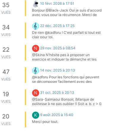
le nombre total de combinaisons ici
10 févr. 2026 à 17:51
35
Bonjour @Black-Jack Oui je suis d'accord
VUES
avec vous pour la récurrence. Merci de
m'avoir montré comment faire avec
(k+1)3−k3(k+1)^3-k^3(k+1)3−k3. Et merci
22 déc. 2025 à 17:25
34
également à @Noemi pour son indication
sur les suites téléscopiques.
De rien @kadforu ! C'est parfait si tout est
VUES
clair pour toi.
N
29 nov. 2025 à 08:54
22
@Skina N'hésite pas à proposer un
VUES
exercice et indiquer ta démarche et tes
éléments de réponse si tu souhaites
obtenir des conseils et des pistes de
14 nov. 2025 à 20:13
47
résolution.
@kadforu Pour les fonctions qui peuvent
VUES
se décomposer facilement avec des
fonction usuelles (connues). Cela n'a rien
de général, contrairement à la méthode
N
31 oct. 2025 à 20:13
19
avec la dérivée et son signe;
@Sara-Salmaoui Bonsoir, (Marque de
VUES
politesse à ne pas oublier !) Soit a, b, c > 0
avec abc = 1. On a 1/b = ac, donc
a+1b=a+ac=a(1+c)a + \dfrac{1}{b} = a +
K
9 août 2025 à 15:40
20
ac = a(1 + c)a+b1​=a+ac=a(1+c),
b+1c=b(1+a)b + \dfrac{1}{c} = b(1 +
Merci pour tout.
VUES
a)b+c1​=b(1+a), c+1a=c(1+b)c + \dfrac{1}
{a} = c(1 + b)c+a1​=c(1+b). Ainsi