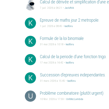
Calcul de dérivée et simplification d'une 
7 juil. 2026 à 06:21
•
JackAtik
Epreuve de maths jour 2 metropole.
K
1 juil. 2026 à 08:45
•
kadforu
Formule de la loi binomiale
K
31 mai 2026 à 10:18
•
kadforu
Calcul de la periode d'une fonction trigo.
K
17 mai 2026 à 16:42
•
kadforu
Succession d'epreuves independantes.
K
31 mars 2026 à 15:45
•
kadforu
Problème combinatoire (plutôt urgent)
U
10 févr. 2026 à 17:59
•
UnMecLambda