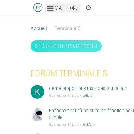
MATHFORU
Accueil
Terminale S
SE CONNECTER POUR POSTER
FORUM TERMINALE S
genre proportions mais pas tout à fait
K
il y a environ 10 jours
•
kadforu
Encadrement d'une suite de fonction pour
simple
il y a environ 15 jours
•
JackAtik