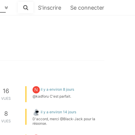
S'inscrire
Se connecter
N
il y a environ 8 jours
16
@kadforu C'est parfait.
VUES
il y a environ 14 jours
8
D'accord, merci @Black-Jack pour la
VUES
réponse.