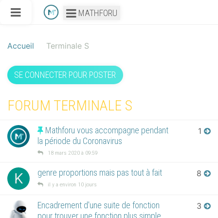
MATHFORU
Accueil
Terminale S
SE CONNECTER POUR POSTER
FORUM TERMINALE S
Mathforu vous accompagne pendant
1
la période du Coronavirus
18 mars 2020 à 09:59
genre proportions mais pas tout à fait
8
K
il y a environ 10 jours
Encadrement d'une suite de fonction
3
pour trouver une fonction plus simple