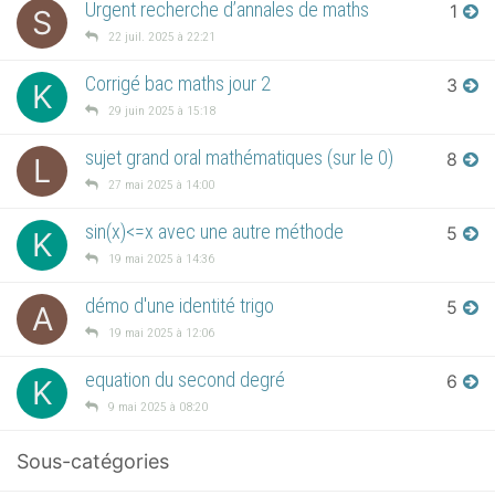
Urgent recherche d’annales de maths
1
S
22 juil. 2025 à 22:21
Corrigé bac maths jour 2
3
K
29 juin 2025 à 15:18
sujet grand oral mathématiques (sur le 0)
8
L
27 mai 2025 à 14:00
sin(x)<=x avec une autre méthode
5
K
19 mai 2025 à 14:36
démo d'une identité trigo
5
A
19 mai 2025 à 12:06
equation du second degré
6
K
9 mai 2025 à 08:20
Sous-catégories