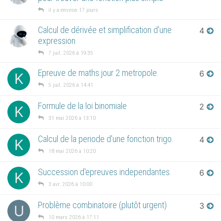
il y a environ 17 jours
Calcul de dérivée et simplification d'une
4
expression
7 juil. 2026 à 19:35
Epreuve de maths jour 2 metropole.
6
K
5 juil. 2026 à 14:41
Formule de la loi binomiale
2
K
31 mai 2026 à 13:10
Calcul de la periode d'une fonction trigo.
4
K
18 mai 2026 à 10:20
Succession d'epreuves independantes.
6
K
3 avr. 2026 à 10:00
Problème combinatoire (plutôt urgent)
3
U
10 mars 2026 à 17:11